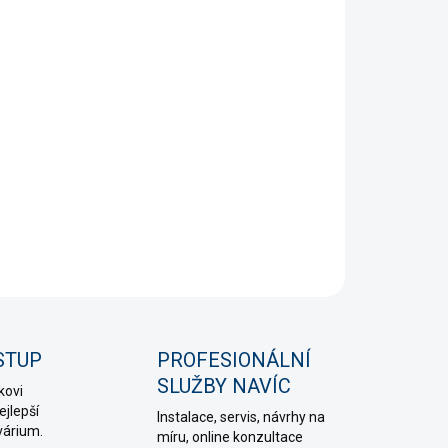
STI DORUČENÍ
+
Přidat do košíku
a a přípravky 2hr Aquarist ze Singapuru využívají
sté po celém světě pro jejich unikátní složení a
ionální kvalitu.
NÍ INFORMACE
PTAT SE
HLÍDAT
STUP
PROFESIONÁLNÍ
SLUŽBY NAVÍC
kovi
jlepší
Instalace, servis, návrhy na
várium.
míru, online konzultace