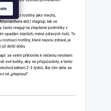
asím
alu rostoucí rostliny jako mechy,
lternanthera atd.) stagnují, tak ve
ny často reagují na zlepšené podmínky v
ím opadání starších, méně zdravých listů. To
 rostoucí rostliny, které nejsou zdravé, je
 již delší dobu.
apř. se velmi přikloníte k něčemu mnohem
at své buňky, aby se přizpůsobily, a tento
přechod během 2-3 týdnů. Ale čím déle se
pro ně „přepnout“.