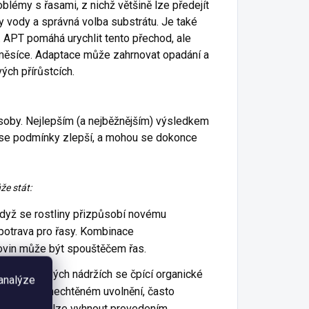
oblémy s řasami, z nichž většině lze předejít
y vody a správná volba substrátu. Je také
í. APT pomáhá urychlit tento přechod, ale
-3 měsíce. Adaptace může zahrnovat opadání a
ých přírůstcích.
ůsoby. Nejlepším (a nejběžnějším) výsledkem
yž se podmínky zlepší, a mohou se dokonce
že stát:
dyž se rostliny přizpůsobí novému
o potrava pro řasy. Kombinace
ovin může být spouštěčem řas.
y. Ve vyzrálých nádržích se čpící organické
 analýze
rozích. Při nechtěném uvolnění, často
t. Tomu se lze vyhnout provedením