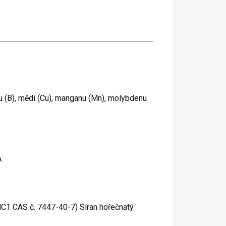
 (B), mědi (Cu), manganu (Mn), molybdenu
.
MC1 CAS č. 7447-40-7) Síran hořečnatý