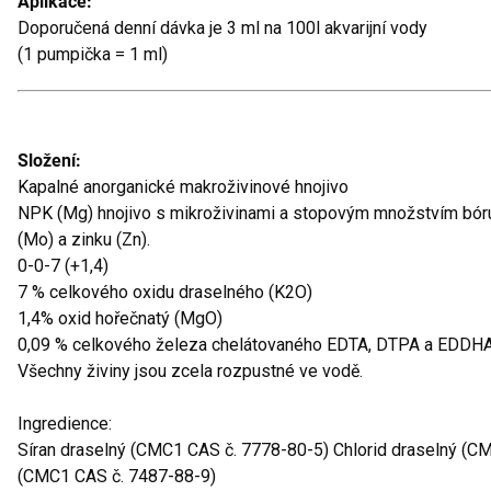
Aplikace:
Doporučená denní dávka je 3 ml na 100l akvarijní vody
(1 pumpička = 1 ml)
Složení:
Kapalné anorganické makroživinové hnojivo
NPK (Mg) hnojivo s mikroživinami a stopovým množstvím bóru
(Mo) a zinku (Zn).
0-0-7 (+1,4)
7 % celkového oxidu draselného (K2O)
1,4% oxid hořečnatý (MgO)
0,09 % celkového železa chelátovaného EDTA, DTPA a EDDHA
Všechny živiny jsou zcela rozpustné ve vodě.
Ingredience:
Síran draselný (CMC1 CAS č. 7778-80-5) Chlorid draselný (C
(CMC1 CAS č. 7487-88-9)