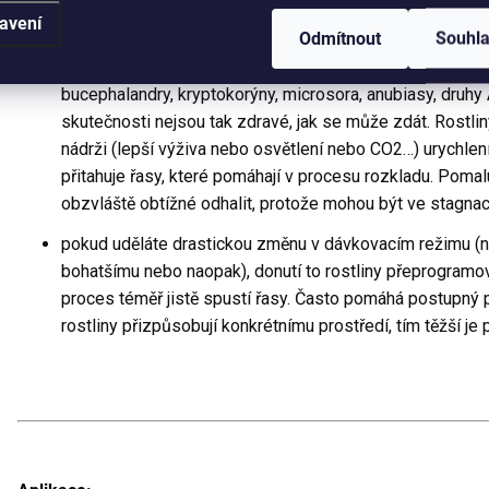
avení
důkladné výměny vody.
Odmítnout
Souhl
pokud rostliny zdánlivě nenáročné rostliny (zejména pom
bucephalandry, kryptokorýny, microsora, anubiasy, druhy A
skutečnosti nejsou tak zdravé, jak se může zdát. Rostli
nádrži (lepší výživa nebo osvětlení nebo CO2…) urychlen
přitahuje řasy, které pomáhají v procesu rozkladu. Pomalu
obzvláště obtížné odhalit, protože mohou být ve stagnaci
pokud uděláte drastickou změnu v dávkovacím režimu (n
bohatšímu nebo naopak), donutí to rostliny přeprogramov
proces téměř jistě spustí řasy. Často pomáhá postupný 
rostliny přizpůsobují konkrétnímu prostředí, tím těžší je 