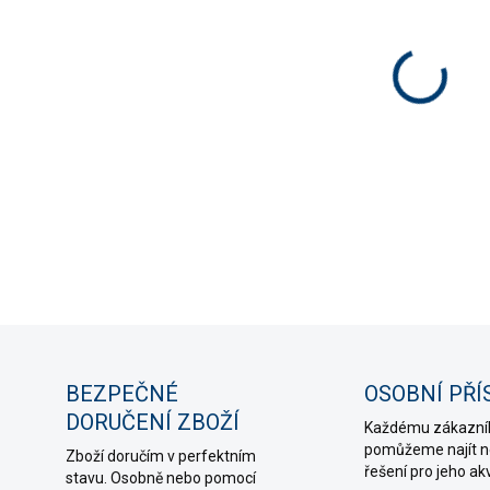
cena:
MOŽNO
−
Hnojiv
akvari
profes
DETAIL
ZE
BEZPEČNÉ
OSOBNÍ PŘÍ
DORUČENÍ ZBOŽÍ
Každému zákazní
pomůžeme najít ne
Zboží doručím v perfektním
řešení pro jeho ak
stavu. Osobně nebo pomocí