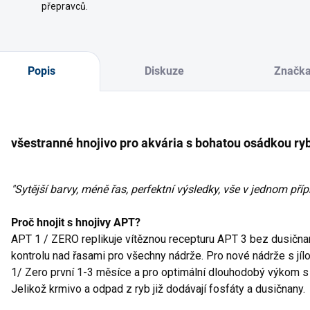
přepravců.
Popis
Diskuze
Značk
všestranné hnojivo pro akvária s bohatou osádkou ry
"Sytější barvy, méně řas, perfektní výsledky, vše v jednom příp
Proč hnojit s hnojivy APT?
APT 1 / ZERO replikuje vítěznou recepturu APT 3 bez dusična
kontrolu nad řasami pro všechny nádrže. Pro nové nádrže s jí
1/ Zero první 1-3 měsíce a pro optimální dlouhodobý výkom s v
Jelikož krmivo a odpad z ryb již dodávají fosfáty a dusičnany.