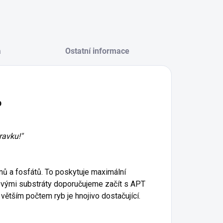
a
Ostatní informace
b
ravku!"
nů a fosfátů. To poskytuje maximální
lovými substráty doporučujeme začít s APT
ětším počtem ryb je hnojivo dostačující.