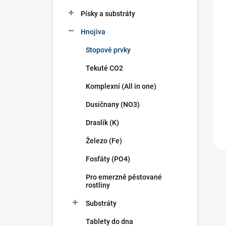
n
í
Písky a substráty
p
Hnojiva
a
n
Stopové prvky
e
l
Tekuté CO2
Komplexní (All in one)
Dusičnany (NO3)
Draslík (K)
Železo (Fe)
Fosfáty (PO4)
Pro emerzně pěstované
rostliny
Substráty
Tablety do dna