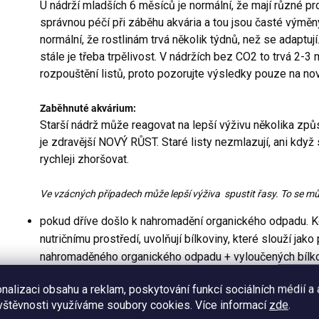
U nádrží mladších 6 měsíců je normální, že mají různé pr
správnou péčí při záběhu akvária a tou jsou časté výměn
normální, že rostlinám trvá několik týdnů, než se adaptuj
stále je třeba trpělivost. V nádržích bez CO2 to trvá 2
rozpouštění listů, proto pozorujte výsledky pouze na nov
Zaběhnuté akvárium:
Starší nádrž může reagovat na lepší výživu několika zp
je zdravější NOVÝ RŮST. Staré listy nezmlazují, ani kd
rychleji zhoršovat.
Ve vzácných případech může lepší výživa spustit řasy. To se mů
pokud dříve došlo k nahromadění organického odpadu. K
nutričnímu prostředí, uvolňují bílkoviny, které slouží jak
nahromaděného organického odpadu + vyloučených bílk
pokud se v důsledku čištění uvolňují čpící organické látk
nalizaci obsahu a reklam, poskytování funkcí sociálních médií a
látky přirozeně hromadí v substrátu a těžko přístupných 
vštěvnosti využíváme soubory cookies. Více informací
zde
.
shodou okolností se zlepšenou výživou, mohou řasy růs