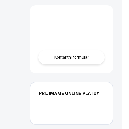
Máte otázku?
Obráťte se na
profíka.
Kontaktní formulář
PŘIJÍMÁME ONLINE PLATBY