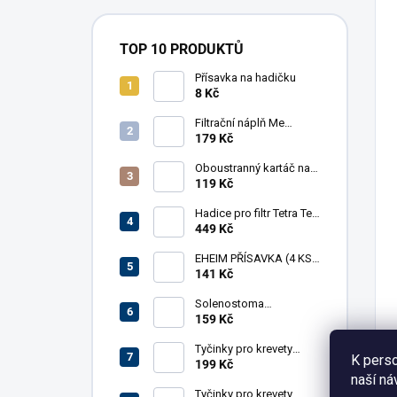
TOP 10 PRODUKTŮ
Přísavka na hadičku
8 Kč
Filtrační náplň Me
Crystal Clear Resin, 30 g
179 Kč
Oboustranný kartáč na
hadice AkvaX, 15/30
119 Kč
mm, 150 cm
Hadice pro filtr Tetra Tec
EX 1200
449 Kč
EHEIM PŘÍSAVKA (4 KS)
PRO FILTR (7271100)
141 Kč
Solenostoma
tetragonum 'Pearl
159 Kč
Moss', in-vitro
Tyčinky pro krevety
K perso
GlasGarten 4in1,
199 Kč
naší ná
základní mix
Tyčinky pro krevety