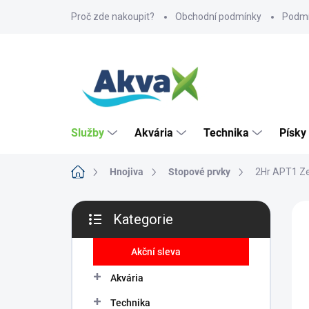
Přejít
Proč zde nakoupit?
Obchodní podmínky
Podmí
na
obsah
Služby
Akvária
Technika
Písky
Domů
Hnojiva
Stopové prvky
2Hr APT1 Ze
P
ZNA
Kategorie
o
Přeskočit
PR
s
kategorie
t
Akční sleva
r
Akvária
a
n
Technika