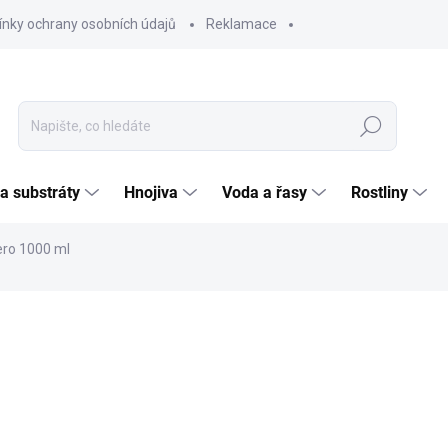
nky ochrany osobních údajů
Reklamace
Hledat
 a substráty
Hnojiva
Voda a řasy
Rostliny
ro 1000 ml
ČKA:
THE 2HR AQUARIST
OFI VOLBA
1 3
1 153
Měrná
SKL