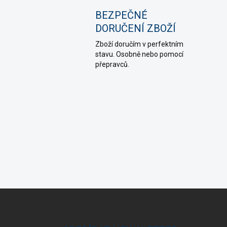
BEZPEČNÉ
DORUČENÍ ZBOŽÍ
Zboží doručím v perfektním
stavu. Osobně nebo pomocí
přepravců.
Z
á
p
a