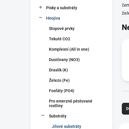
n
čem
í
Písky a substráty
žel
p
Hnojiva
a
N
n
Stopové prvky
e
l
Tekuté CO2
Komplexní (All in one)
Dusičnany (NO3)
Draslík (K)
Železo (Fe)
Fosfáty (PO4)
Ř
Pro emerzně pěstované
a
rostliny
D
z
Substráty
e
n
V
Jílové substráty