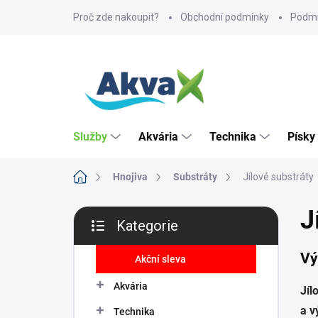
Přejít
Proč zde nakoupit?
Obchodní podmínky
Podmí
na
obsah
Služby
Akvária
Technika
Písky
Domů
Hnojiva
Substráty
Jílové substráty
P
J
Kategorie
o
Přeskočit
s
kategorie
Vý
t
Akční sleva
r
Akvária
a
Jíl
n
a v
Technika