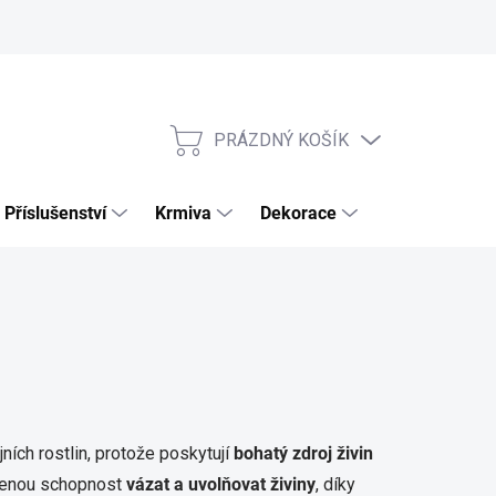
PRÁZDNÝ KOŠÍK
NÁKUPNÍ
KOŠÍK
Příslušenství
Krmiva
Dekorace
Výhodné sety
jních rostlin, protože poskytují
bohatý zdroj živin
ozenou schopnost
vázat a uvolňovat živiny
, díky