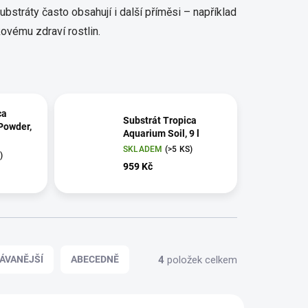
substráty často obsahují i další příměsi – například
kovému zdraví rostlin.
ca
Substrát Tropica
Powder,
Aquarium Soil, 9 l
SKLADEM
(>5 KS)
)
959 Kč
4
položek celkem
ÁVANĚJŠÍ
ABECEDNĚ