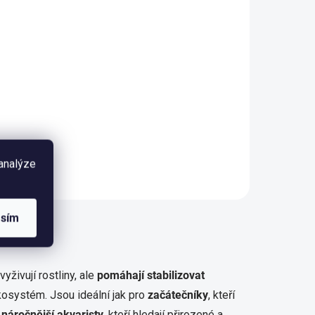
 analýze
asím
yživují rostliny, ale
pomáhají stabilizovat
ekosystém. Jsou ideální jak pro
začátečníky
, kteří
o
náročnější akvaristy
, kteří hledají přirozené a