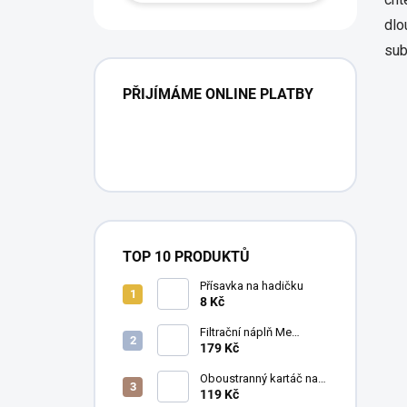
dlo
sub
PŘIJÍMÁME ONLINE PLATBY
TOP 10 PRODUKTŮ
Přísavka na hadičku
8 Kč
Filtrační náplň Me
Crystal Clear Resin, 30 g
179 Kč
Oboustranný kartáč na
hadice AkvaX, 15/30
119 Kč