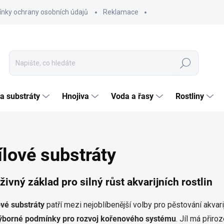
nky ochrany osobních údajů
Reklamace
Hledat
 a substráty
Hnojiva
Voda a řasy
Rostliny
ílové substráty
živný základ pro silný růst akvarijních rostlin
ové substráty
patří mezi nejoblíbenější volby pro pěstování akvari
ýborné podmínky pro rozvoj kořenového systému
. Jíl má přir