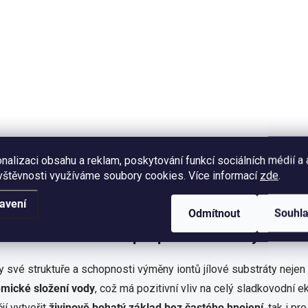
959 Kč
Do košíku
Kompletní substrát, velikost zrn
2-3 mm, objem 9 l, lze použít
bez dalších vrstev dna, bohatá
zásoba živin.
nalizaci obsahu a reklam, poskytování funkcí sociálních médií a
vštěvnosti využíváme soubory cookies. Více informací
zde
.
avení
Odmítnout
Souhl
O
v
ouhodobá stabilita a podpora rovnováhy
l
á
d
y své struktuře a schopnosti výměny iontů jílové substráty nejen v
a
mické složení vody
, což má pozitivní vliv na celý sladkovodní 
c
í
ějí vytvořit
živinově bohatý základ bez častého hnojení
, tak i pr