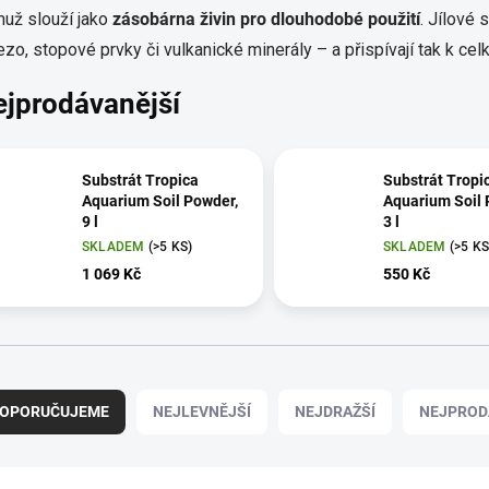
už slouží jako
zásobárna živin pro dlouhodobé použití
. Jílové 
ezo, stopové prvky či vulkanické minerály – a přispívají tak k cel
ejprodávanější
Substrát Tropica
Substrát Tropi
Aquarium Soil Powder,
Aquarium Soil 
9 l
3 l
SKLADEM
(>5 KS)
SKLADEM
(>5 KS
1 069 Kč
550 Kč
OPORUČUJEME
NEJLEVNĚJŠÍ
NEJDRAŽŠÍ
NEJPROD