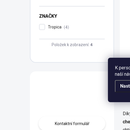
ZNAČKY
Tropica
4
Položek k zobrazení:
4
K perso
naší ná
Máte otázku?
Nast
Obráťte se na
Dl
profíka.
Dík
che
Kontaktní formulář
cht