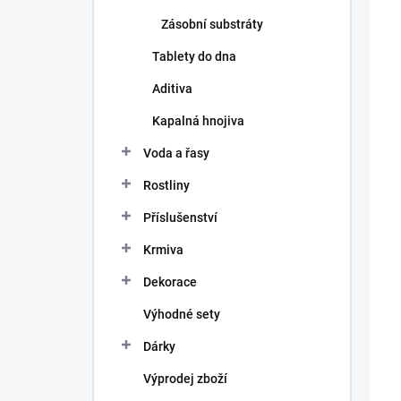
í
ý
P
Zásobní substráty
p
p
r
i
Tablety do dna
o
s
d
p
Aditiva
u
r
Kapalná hnojiva
k
o
t
d
Voda a řasy
ů
u
k
Rostliny
t
Příslušenství
ů
Krmiva
Dekorace
Výhodné sety
Dárky
Výprodej zboží