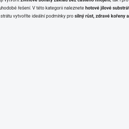
p
uhodobé řešení. V této kategorii naleznete
hotové jílové substrá
r
v
strátu vytvoříte ideální podmínky pro
silný růst, zdravé kořeny 
k
y
v
ý
p
i
s
u