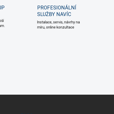
UP
PROFESIONÁLNÍ
SLUŽBY NAVÍC
pší
Instalace, servis, návrhy na
ium.
míru, online konzultace