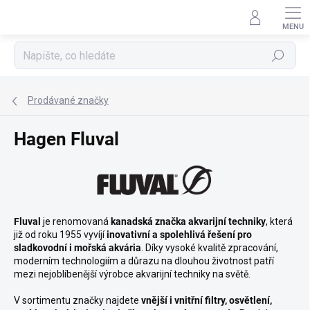
Přejít
na
obsah
Hledat
Prodávané značky
Hagen Fluval
Fluval
je renomovaná
kanadská značka akvarijní techniky
, která
již od roku 1955 vyvíjí
inovativní a spolehlivá řešení pro
sladkovodní i mořská akvária
. Díky vysoké kvalitě zpracování,
moderním technologiím a důrazu na dlouhou životnost patří
mezi nejoblíbenější výrobce akvarijní techniky na světě.
V sortimentu značky najdete
vnější i vnitřní filtry, osvětlení,