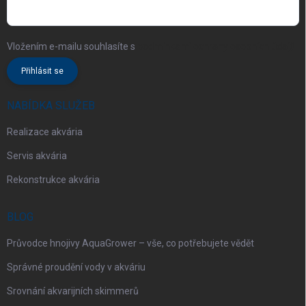
Vložením e-mailu souhlasíte s
podmínkami ochrany osobních údajů
Přihlásit se
NABÍDKA SLUŽEB
Realizace akvária
Servis akvária
Rekonstrukce akvária
BLOG
Průvodce hnojivy AquaGrower – vše, co potřebujete vědět
Správné proudění vody v akváriu
Srovnání akvarijních skimmerů