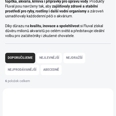
topítka, akvária, krmiva i přípravky pro úpravu vody
. Produkty
Fluval jsou navrženy tak, aby
zajišťovaly zdravé a stabilní
prostředí pro ryby, rostliny i další vodní organismy
a zároveň
usnadňovaly každodenní péči o akvárium.
Díky důrazu na
kvalitu, inovace a spolehlivost
si Fluval získal
důvěru milionů akvaristů po celém světě a představuje ideální
volbu pro začátečníky i zkušené chovatele.
Ř
a
DOPORUČUJEME
NEJLEVNĚJŠÍ
NEJDRAŽŠÍ
z
e
NEJPRODÁVANĚJŠÍ
ABECEDNĚ
n
í
6
položek celkem
p
V
r
ý
o
p
d
i
u
s
k