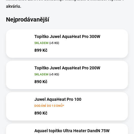
akváriu.
Nejprodávanější
Topítko Juwel AquaHeat Pro 300W
SKLADEM
(>5 KS)
899 Kč
Topítko Juwel AquaHeat Pro 200W
SKLADEM
(>5 KS)
890 Kč
Juwel AquaHeat Pro 100
DODÁNÍ DO 10 DNŮ*
890 Kč
Aquael topítko Ultra Heater DandN 75W