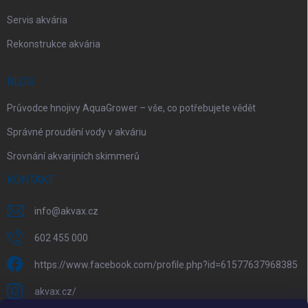
Servis akvária
Rekonstrukce akvária
BLOG
Průvodce hnojivy AquaGrower – vše, co potřebujete vědět
Správné proudění vody v akváriu
Srovnání akvarijních skimmerů
KONTAKT
info
@
akvax.cz
602 455 000
https://www.facebook.com/profile.php?id=61577637968385
akvax.cz/