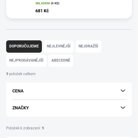
SKLADEM
(4 KS)
681 Kč
Ř
a
DOPORUČUJEME
NEJLEVNĚJŠÍ
NEJDRAŽŠÍ
z
e
NEJPRODÁVANĚJŠÍ
ABECEDNĚ
n
í
9
položek celkem
p
r
CENA
o
d
u
ZNAČKY
k
t
ů
Položek k zobrazení:
9