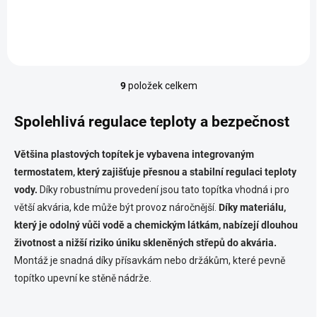
9
položek celkem
O
v
l
Spolehlivá regulace teploty a bezpečnost
á
d
Většina plastových topítek je vybavena integrovaným
a
c
termostatem, který zajišťuje přesnou a stabilní regulaci teploty
í
vody.
Díky robustnímu provedení jsou tato topítka vhodná i pro
p
větší akvária, kde může být provoz náročnější.
Díky materiálu,
r
v
který je odolný vůči vodě a chemickým látkám, nabízejí dlouhou
k
životnost a nižší riziko úniku skleněných střepů do akvária.
y
Montáž je snadná díky přísavkám nebo držákům, které pevně
v
topítko upevní ke stěně nádrže.
ý
p
i