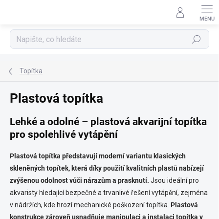
Přejít
na
obsah
Hledat
Topítka
Plastová topítka
Lehké a odolné – plastová akvarijní topítka
pro spolehlivé vytápění
Plastová topítka představují moderní variantu klasických
skleněných topítek, která díky použití kvalitních plastů nabízejí
zvýšenou odolnost vůči nárazům a prasknutí.
Jsou ideální pro
akvaristy hledající bezpečné a trvanlivé řešení vytápění, zejména
v nádržích, kde hrozí mechanické poškození topítka.
Plastová
konstrukce zároveň usnadňuje manipulaci a instalaci topítka v