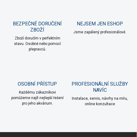
s
u
BEZPEČNÉ DORUČENÍ
NEJSEM JEN ESHOP
ZBOŽÍ
Jsme zapálený profesionálové.
Zboží doručím v perfektním
stavu. Osobně nebo pomocí
přepravců.
OSOBNÍ PŘÍSTUP
PROFESIONÁLNÍ SLUŽBY
NAVÍC
Každému zákazníkovi
pomůžeme najít nejlepší řešení
Instalace, servis, návrhy na míru,
pro jeho akvárium.
online konzultace
Z