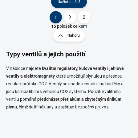
Načíst další 3
1
2
O
S
v
t
15
položek celkem
l
r
Nahoru
á
á
d
n
a
Typy ventilů a jejich použití
k
c
o
í
p
v
V nabídce najdete
kvalitní regulátory, kulové ventily i jehlové
r
á
ventily a elektromagnety
které umožňují plynulou a přesnou
v
n
k
regulaci průtoku CO2. Ventily se snadno instalují na hadičky a
í
y
jsou kompatibilní s většinou CO2 systémů. Použití kvalitního
v
ventilu pomáhá
předcházet přetlakům a zbytečným únikům
ý
p
plynu
, čímž šetří náklady a zajišťuje bezpečný provoz.
i
s
u