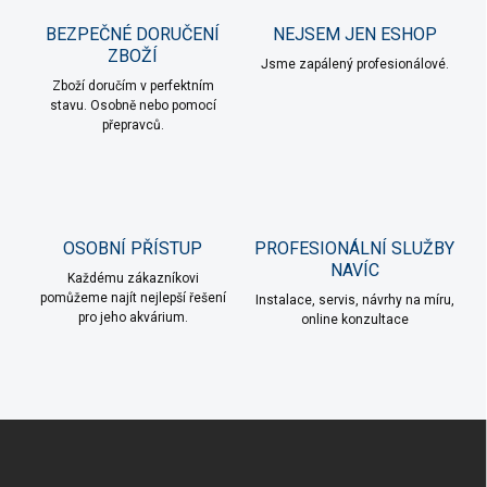
BEZPEČNÉ DORUČENÍ
NEJSEM JEN ESHOP
ZBOŽÍ
Jsme zapálený profesionálové.
Zboží doručím v perfektním
stavu. Osobně nebo pomocí
přepravců.
OSOBNÍ PŘÍSTUP
PROFESIONÁLNÍ SLUŽBY
NAVÍC
Každému zákazníkovi
pomůžeme najít nejlepší řešení
Instalace, servis, návrhy na míru,
pro jeho akvárium.
online konzultace
Z
á
p