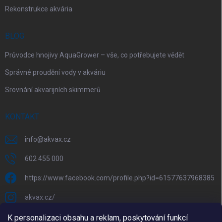
Rekonstrukce akvária
BLOG
Průvodce hnojivy AquaGrower – vše, co potřebujete vědět
Správné proudění vody v akváriu
Srovnání akvarijních skimmerů
KONTAKT
info
@
akvax.cz
602 455 000
https://www.facebook.com/profile.php?id=61577637968385
akvax.cz/
602 455 000
K personalizaci obsahu a reklam, poskytování funkcí