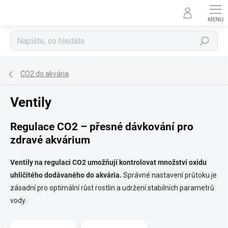
Přejít
na
obsah
Hledat
CO2 do akvária
Ventily
Regulace CO2 – přesné dávkování pro
zdravé akvárium
Ventily na regulaci CO2 umožňují kontrolovat množství oxidu
uhličitého dodávaného do akvária.
Správné nastavení průtoku je
zásadní pro optimální růst rostlin a udržení stabilních parametrů
vody.