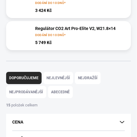
DODÁNÍ DO 10 DNŮ*
3 424 Kč
Regulátor CO2 Art Pro-Elite V2, W21.8×14
DODÁNÍ DO 10 DNŮ*
5 749 Kč
Ř
a
DOPORUČUJEME
NEJLEVNĚJŠÍ
NEJDRAŽŠÍ
z
e
NEJPRODÁVANĚJŠÍ
ABECEDNĚ
n
í
15
položek celkem
p
r
CENA
o
d