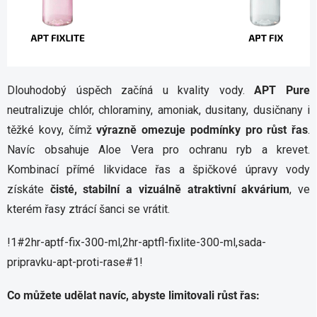
Dlouhodobý úspěch začíná u kvality vody.
APT Pure
neutralizuje chlór, chloraminy, amoniak, dusitany, dusičnany i
těžké kovy, čímž
výrazně omezuje podmínky pro růst řas
.
Navíc obsahuje Aloe Vera pro ochranu ryb a krevet.
Kombinací přímé likvidace řas a špičkové úpravy vody
získáte
čisté, stabilní a vizuálně atraktivní akvárium
, ve
kterém řasy ztrácí šanci se vrátit.
!1#2hr-aptf-fix-300-ml,2hr-aptfl-fixlite-300-ml,sada-
pripravku-apt-proti-rase#1!
Co můžete udělat navíc, abyste limitovali růst řas: