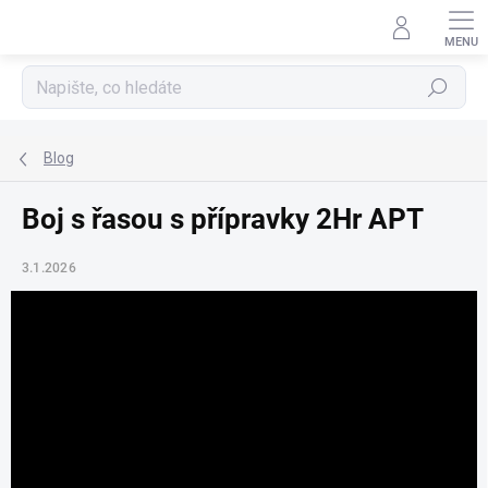
Přejít
na
obsah
Hledat
Blog
Boj s řasou s přípravky 2Hr APT
3.1.2026