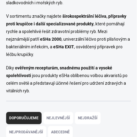
sladkovodních i mořských ryb.
V sortimentu značky najdete
širokospektrální léčiva, přípravky
proti krupičce i další specializované produkty
, které pomáhají
rychle a spolehlivě řešit zdravotní problémy ryb. Mezi
nejznámější patří
eSHa 2000
, univerzální léčivo proti plísňovým a
bakteriálním infekcím, a
eSHa EXIT
, osvědčený přípravek pro
léčbu krupičky.
Díky
ověřeným recepturám, snadnému použití a vysoké
spolehlivosti
jsou produkty eSHa oblíbenou volbou akvaristů po
celém světě a představují účinné řešení pro udržení zdravých a
vitálních ryb.
Ř
a
DOPORUČUJEME
NEJLEVNĚJŠÍ
NEJDRAŽŠÍ
z
e
NEJPRODÁVANĚJŠÍ
ABECEDNĚ