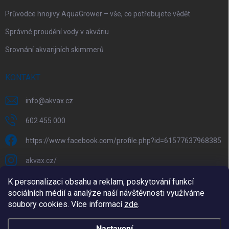
Průvodce hnojivy AquaGrower – vše, co potřebujete vědět
Správné proudění vody v akváriu
Srovnání akvarijních skimmerů
KONTAKT
info
@
akvax.cz
602 455 000
https://www.facebook.com/profile.php?id=61577637968385
akvax.cz/
602 455 000
K personalizaci obsahu a reklam, poskytování funkcí
sociálních médií a analýze naší návštěvnosti využíváme
@akvax_cz
soubory cookies. Více informací
zde
.
Nastavení