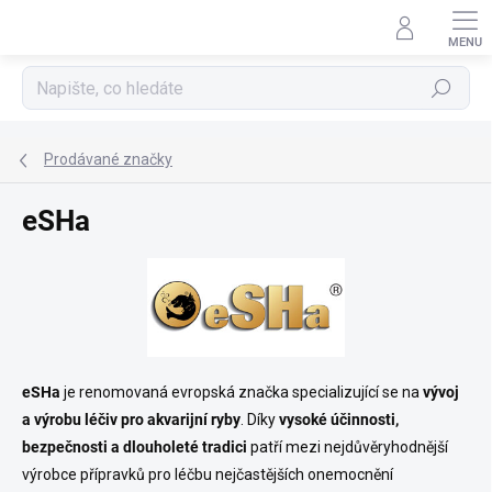
Přejít
na
obsah
Hledat
Prodávané značky
eSHa
eSHa
je renomovaná evropská značka specializující se na
vývoj
a výrobu léčiv pro akvarijní ryby
. Díky
vysoké účinnosti,
bezpečnosti a dlouholeté tradici
patří mezi nejdůvěryhodnější
výrobce přípravků pro léčbu nejčastějších onemocnění