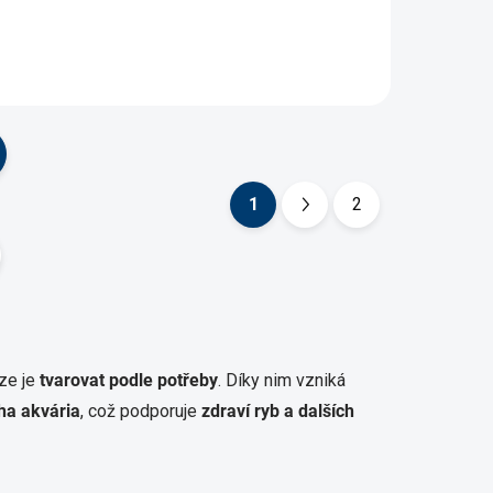
1
2
S
t
r
á
n
k
lze je
tvarovat podle potřeby
. Díky nim vzniká
o
áha akvária
, což podporuje
zdraví ryb a dalších
v
á