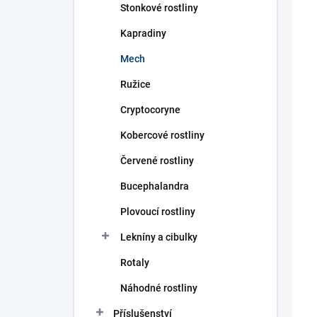
p
p
Stonkové rostliny
E
r
i
o
s
D
Kapradiny
d
p
Mech
u
r
k
o
Ružice
t
d
ů
Cryptocoryne
u
k
Kobercové rostliny
t
ů
Červené rostliny
Bucephalandra
Plovoucí rostliny
Lekníny a cibulky
Rotaly
Náhodné rostliny
Příslušenství