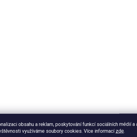
143 Kč
143 Kč
Do košíku
Do košíku
Zelená pokročilá rostlina do
Zelená nenáročná rostlin
popředí akvária, ve vaničce,
popředí akvária, ve vaničc
střední tempo růstu, původ:
střední tempo růstu, půvo
Asie
Asie
KCE
AKCE
000E POR
00
ASY
MEDIUM
O POPŘEDÍ
NA DEKORACE
VÍCE ZA MÉNĚ
nalizaci obsahu a reklam, poskytování funkcí sociálních médií a
vštěvnosti využíváme soubory cookies. Více informací
zde
.