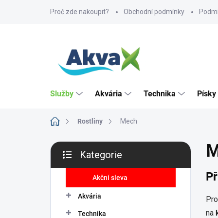
Přejít
Proč zde nakoupit?
Obchodní podmínky
Podmí
na
obsah
Služby
Akvária
Technika
Písky
Domů
Rostliny
Mech
P
M
Kategorie
o
Přeskočit
s
kategorie
Př
t
Akční sleva
r
Akvária
a
Pro
n
na
Technika