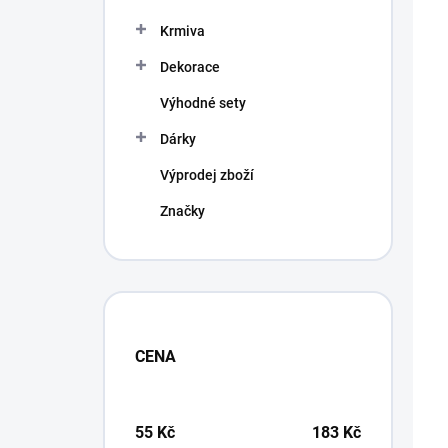
Krmiva
Dekorace
Výhodné sety
Dárky
A
Výprodej zboží
M
D
Značky
CENA
55
Kč
183
Kč