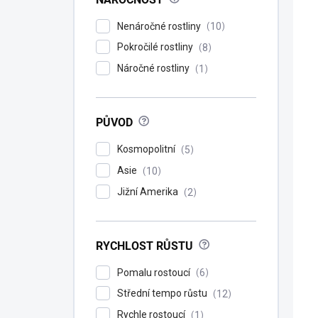
E
Nenáročné rostliny
10
N
Pokročilé rostliny
8
V
Náročné rostliny
1
?
PŮVOD
Kosmopolitní
5
Asie
10
Jižní Amerika
2
?
RYCHLOST RŮSTU
Pomalu rostoucí
6
Střední tempo růstu
12
Rychle rostoucí
1