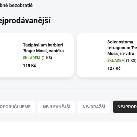
bné bezobratlé
.
ejprodávanější
Solenostoma
Taxiphyllum barbieri
tetragonum 'Pe
'Bogor Moss', vanička
Moss', in-vitro
SKLADEM
(1 KS)
SKLADEM
(1 KS)
119 Kč
127 Kč
OPORUČUJEME
NEJLEVNĚJŠÍ
NEJDRAŽŠÍ
NEJPROD
KCE
AKCE
003 POR