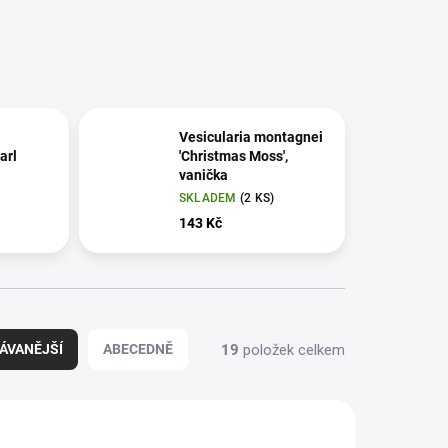
Vesicularia montagnei
arl
'Christmas Moss',
vanička
SKLADEM
(2 KS)
143 Kč
19
položek celkem
ÁVANĚJŠÍ
ABECEDNĚ
AKCE
002 TC
003A POR