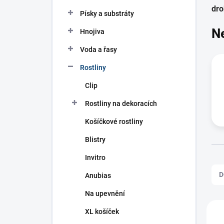
n
dro
í
Písky a substráty
p
N
Hnojiva
a
n
Voda a řasy
e
l
Rostliny
Clip
Rostliny na dekoracích
Košíčkové rostliny
Blistry
Invitro
Ř
a
D
Anubias
z
e
Na upevnění
n
V
XL košíček
í
ý
A