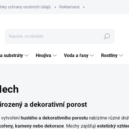
nky ochrany osobních údajů
Reklamace
Hledat
 a substráty
Hnojiva
Voda a řasy
Rostliny
ech
irozený a dekorativní porost
 vytvoření
hustého a dekorativního porostu
nabízíme různé dru
kořeny, kameny nebo dekorace
. Mechy zajišťují
estetický vzhle