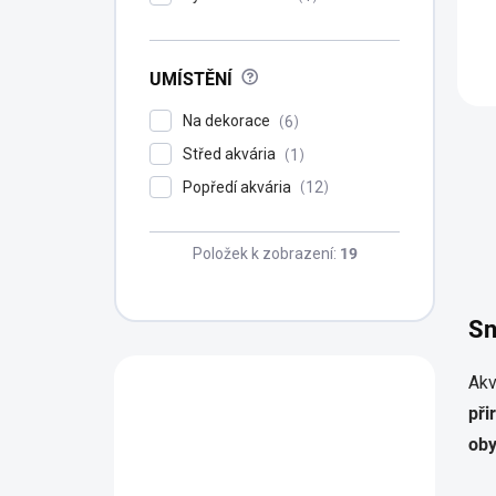
?
UMÍSTĚNÍ
Na dekorace
6
Střed akvária
1
Popředí akvária
12
Položek k zobrazení:
19
Sn
Akv
Máte otázku?
při
Obráťte se na
oby
profíka.