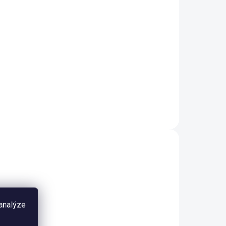
Do košíku
Tmavě zelená náročná rostlina
a do
do popředí akvária, ve vaničce,
e,
pomalu rostoucí, původ:
d:
AKCE
3B TC
003A TC
MEDIUM
NA DEKORACE
VÍCE ZA MÉNĚ
 analýze