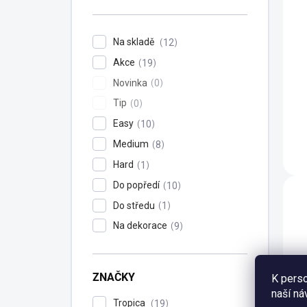
Na skladě
12
Akce
19
Novinka
0
Tip
0
Easy
10
Medium
8
Hard
1
Do popředí
10
A
Do středu
1
E
Na dekorace
9
D
ZNAČKY
K perso
naší ná
Tropica
19