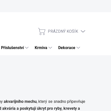
PRÁZDNÝ KOŠÍK
NÁKUPNÍ
KOŠÍK
Příslušenství
Krmiva
Dekorace
Výhodné sety
hy
akvarijního mechu
, který se snadno připevňuje
d akvária a poskytují úkryt pro ryby, krevety a