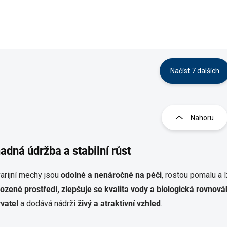
růstu, původ: Asie
Načíst 7 dalších
O
v
l
Nahoru
á
d
a
adná údržba a stabilní růst
c
í
p
arijní mechy jsou
odolné a nenáročné na péči
, rostou pomalu a 
r
rozené prostředí, zlepšuje se kvalita vody a biologická rovnov
v
vatel
a dodává nádrži
živý a atraktivní vzhled
.
k
y
v