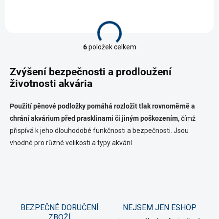
6
položek celkem
O
v
l
Zvýšení bezpečnosti a prodloužení
á
životnosti akvária
d
a
c
Použití pěnové podložky pomáhá rozložit tlak rovnoměrně a
í
chrání akvárium před prasklinami či jiným poškozením,
čímž
p
přispívá k jeho dlouhodobé funkčnosti a bezpečnosti. Jsou
r
vhodné pro různé velikosti a typy akvárií.
v
k
y
v
ý
p
i
BEZPEČNÉ DORUČENÍ
NEJSEM JEN ESHOP
s
ZBOŽÍ
u