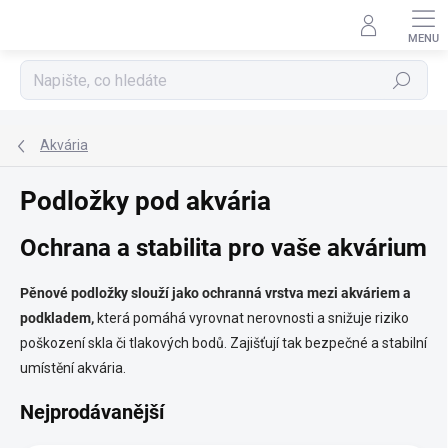
Přejít
na
obsah
Hledat
Akvária
Podložky pod akvária
Ochrana a stabilita pro vaše akvárium
Pěnové podložky slouží jako ochranná vrstva mezi akváriem a
podkladem,
která pomáhá vyrovnat nerovnosti a snižuje riziko
poškození skla či tlakových bodů. Zajišťují tak bezpečné a stabilní
umístění akvária.
Nejprodávanější