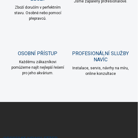
Jsme zapálený profesionálové.
Zboží doručím v perfektním
stavu. Osobně nebo pomocí
přepravců.
OSOBNÍ PŘÍSTUP
PROFESIONÁLNÍ SLUŽBY
NAVÍC
Každému zákazníkovi
pomůžeme najít nejlepší řešení
Instalace, servis, návrhy na míru,
pro jeho akvárium.
online konzultace
Z
á
p
a
t