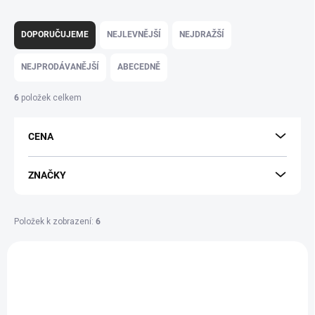
Ř
a
DOPORUČUJEME
NEJLEVNĚJŠÍ
NEJDRAŽŠÍ
z
e
NEJPRODÁVANĚJŠÍ
ABECEDNĚ
n
í
6
položek celkem
p
r
CENA
o
d
u
ZNAČKY
k
t
ů
Položek k zobrazení:
6
V
ý
p
i
s