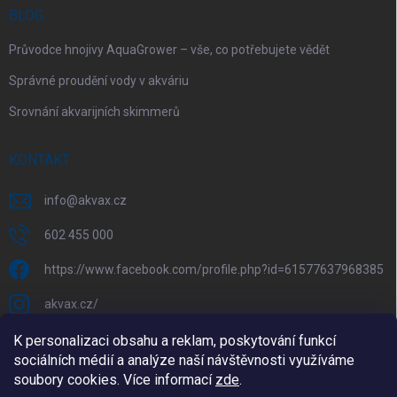
BLOG
Průvodce hnojivy AquaGrower – vše, co potřebujete vědět
Správné proudění vody v akváriu
Srovnání akvarijních skimmerů
KONTAKT
info
@
akvax.cz
602 455 000
https://www.facebook.com/profile.php?id=61577637968385
akvax.cz/
602 455 000
K personalizaci obsahu a reklam, poskytování funkcí
sociálních médií a analýze naší návštěvnosti využíváme
@akvax_cz
soubory cookies. Více informací
zde
.