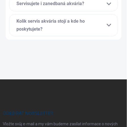
Servisujete i zanedbaná akvária?
Kolik servis akvária stojí a kde ho
poskytujete?
Z
á
p
a
t
í
ODEBÍRAT NEWSLETTER
Vložte svůj e-mail a my vám budeme zasílat informace o nových