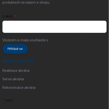
produktech na našem e-shopu.
E-MAIL
Vložením e-mailu souhlasíte s
podmínkami ochrany osobních údajů
Přihlásit se
NABÍDKA SLUŽEB
Realizace akvária
Servis akvária
Rekonstrukce akvária
```html
```