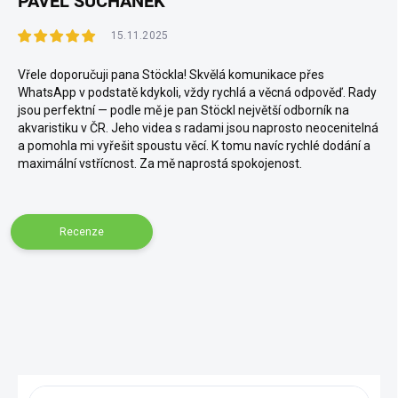
PAVEL SUCHÁNEK
15.11.2025
Vřele doporučuji pana Stöckla! Skvělá komunikace přes
WhatsApp v podstatě kdykoli, vždy rychlá a věcná odpověď. Rady
jsou perfektní — podle mě je pan Stöckl největší odborník na
akvaristiku v ČR. Jeho videa s radami jsou naprosto neocenitelná
a pomohla mi vyřešit spoustu věcí. K tomu navíc rychlé dodání a
maximální vstřícnost. Za mě naprostá spokojenost.
Recenze