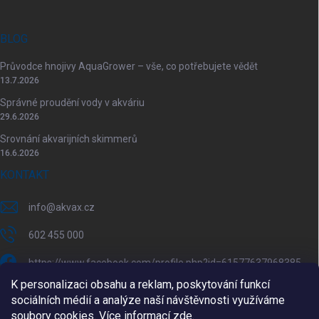
BLOG
Průvodce hnojivy AquaGrower – vše, co potřebujete vědět
13.7.2026
Správné proudění vody v akváriu
29.6.2026
Srovnání akvarijních skimmerů
16.6.2026
KONTAKT
info
@
akvax.cz
602 455 000
https://www.facebook.com/profile.php?id=61577637968385
K personalizaci obsahu a reklam, poskytování funkcí
akvax.cz/
sociálních médií a analýze naší návštěvnosti využíváme
soubory cookies. Více informací
zde
.
602 455 000