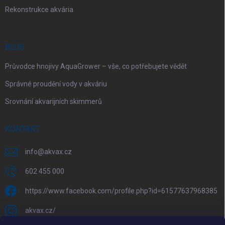
Rekonstrukce akvária
BLOG
Průvodce hnojivy AquaGrower – vše, co potřebujete vědět
Správné proudění vody v akváriu
Srovnání akvarijních skimmerů
KONTAKT
info
@
akvax.cz
602 455 000
https://www.facebook.com/profile.php?id=61577637968385
akvax.cz/