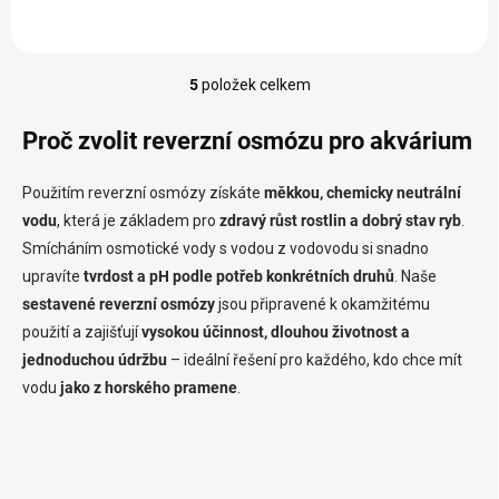
5
položek celkem
O
v
l
Proč zvolit reverzní osmózu pro akvárium
á
d
Použitím reverzní osmózy získáte
měkkou, chemicky neutrální
a
c
vodu
, která je základem pro
zdravý růst rostlin a dobrý stav ryb
.
í
Smícháním osmotické vody s vodou z vodovodu si snadno
p
upravíte
tvrdost a pH podle potřeb konkrétních druhů
. Naše
r
v
sestavené reverzní osmózy
jsou připravené k okamžitému
k
použití a zajišťují
vysokou účinnost, dlouhou životnost a
y
jednoduchou údržbu
– ideální řešení pro každého, kdo chce mít
v
vodu
jako z horského pramene
.
ý
p
i
s
u