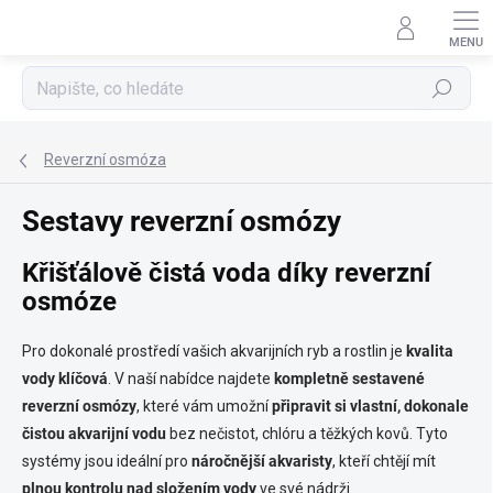
Přejít
na
obsah
Hledat
Reverzní osmóza
Sestavy reverzní osmózy
Křišťálově čistá voda díky reverzní
osmóze
Pro dokonalé prostředí vašich akvarijních ryb a rostlin je
kvalita
vody klíčová
. V naší nabídce najdete
kompletně sestavené
reverzní osmózy
, které vám umožní
připravit si vlastní, dokonale
čistou akvarijní vodu
bez nečistot, chlóru a těžkých kovů. Tyto
systémy jsou ideální pro
náročnější akvaristy
, kteří chtějí mít
plnou kontrolu nad složením vody
ve své nádrži.