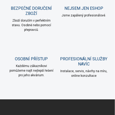
BEZPEČNÉ DORUČENÍ
NEJSEM JEN ESHOP
ZBOŽÍ
Jsme zapálený profesionálové.
Zboží doručím v perfektním
stavu. Osobně nebo pomocí
přepravců.
OSOBNÍ PŘÍSTUP
PROFESIONÁLNÍ SLUŽBY
NAVÍC
Každému zákazníkovi
pomůžeme najít nejlepší řešení
Instalace, servis, návrhy na míru,
pro jeho akvárium.
online konzultace
Z
á
p