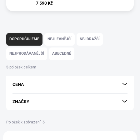
7 590 Kč
Ř
a
DOPORUČUJEME
NEJLEVNĚJŠÍ
NEJDRAŽŠÍ
z
e
NEJPRODÁVANĚJŠÍ
ABECEDNĚ
n
í
5
položek celkem
p
r
CENA
o
d
u
ZNAČKY
k
t
ů
Položek k zobrazení:
5
V