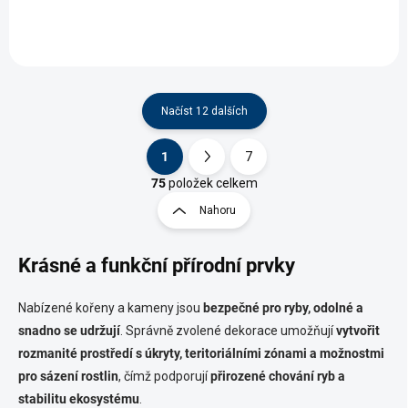
přirozený vzhled.
přirozený vzhled.
Načíst 12 dalších
1
7
O
S
v
t
75
položek celkem
l
r
Nahoru
á
á
d
n
a
Krásné a funkční přírodní prvky
k
c
o
í
p
v
Nabízené kořeny a kameny jsou
bezpečné pro ryby, odolné a
r
á
snadno se udržují
. Správně zvolené dekorace umožňují
vytvořit
v
n
k
rozmanité prostředí s úkryty, teritoriálními zónami a možnostmi
í
y
pro sázení rostlin
, čímž podporují
přirozené chování ryb a
v
stabilitu ekosystému
.
ý