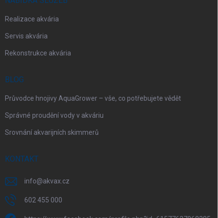
NABÍDKA SLUŽEB
Realizace akvária
Servis akvária
Rekonstrukce akvária
BLOG
Průvodce hnojivy AquaGrower – vše, co potřebujete vědět
Správné proudění vody v akváriu
Srovnání akvarijních skimmerů
KONTAKT
info
@
akvax.cz
602 455 000