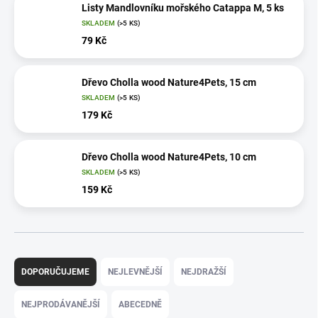
Listy Mandlovníku mořského Catappa M, 5 ks
SKLADEM
(>5 KS)
79 Kč
Dřevo Cholla wood Nature4Pets, 15 cm
SKLADEM
(>5 KS)
179 Kč
Dřevo Cholla wood Nature4Pets, 10 cm
SKLADEM
(>5 KS)
159 Kč
Ř
a
DOPORUČUJEME
NEJLEVNĚJŠÍ
NEJDRAŽŠÍ
z
e
NEJPRODÁVANĚJŠÍ
ABECEDNĚ
n