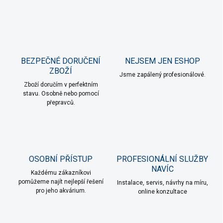
p
i
s
u
BEZPEČNÉ DORUČENÍ
NEJSEM JEN ESHOP
ZBOŽÍ
Jsme zapálený profesionálové.
Zboží doručím v perfektním
stavu. Osobně nebo pomocí
přepravců.
OSOBNÍ PŘÍSTUP
PROFESIONÁLNÍ SLUŽBY
NAVÍC
Každému zákazníkovi
pomůžeme najít nejlepší řešení
Instalace, servis, návrhy na míru,
pro jeho akvárium.
online konzultace