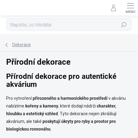
Přejít
na
obsah
Hledat
Dekorace
Přírodní dekorace
Přírodní dekorace pro autentické
akvárium
Pro vytvoření
přirozeného a harmonického prostředí
v akváriu
nabízíme
kořeny a kameny
, které dodají nádrži
charakter,
hloubku a estetický vzhled
. Tyto dekorace nejen zkrášlují
akvárium, ale také
poskytují úkryty pro ryby a prostor pro
biologickou rovnováhu
.