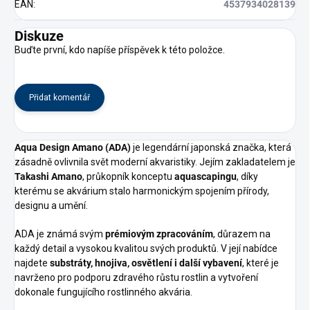
EAN
:
4537934028139
Diskuze
Buďte první, kdo napíše příspěvek k této položce.
Přidat komentář
Aqua Design Amano (ADA)
je legendární japonská značka, která
zásadně ovlivnila svět moderní akvaristiky. Jejím zakladatelem je
Takashi Amano
, průkopník konceptu
aquascapingu
, díky
kterému se akvárium stalo harmonickým spojením přírody,
designu a umění.
ADA je známá svým
prémiovým zpracováním
, důrazem na
každý detail a vysokou kvalitou svých produktů. V její nabídce
najdete
substráty, hnojiva, osvětlení i další vybavení
, které je
navrženo pro podporu zdravého růstu rostlin a vytvoření
dokonale fungujícího rostlinného akvária.