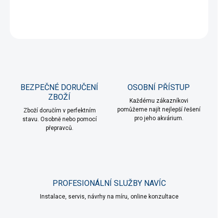
DETAILNÍ INFORMACE
ZEPTAT SE
HLÍDAT
BEZPEČNÉ DORUČENÍ
OSOBNÍ PŘÍSTUP
ZBOŽÍ
Každému zákazníkovi
pomůžeme najít nejlepší řešení
Zboží doručím v perfektním
pro jeho akvárium.
stavu. Osobně nebo pomocí
přepravců.
PROFESIONÁLNÍ SLUŽBY NAVÍC
Instalace, servis, návrhy na míru, online konzultace