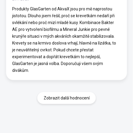
Produkty GlasGarten od AkvaX jsou pro mě naprostou
jistotou. Dlouho jsem řešil, proč se krevetkám nedaří při
svlékání nebo proč mizí mladé kusy. Kombinace Bakter
AE pro vytvoření biofilmu a Mineral Junkie pro pevné
krunýře situaci v mých akváriích okamžitě stabilizovala.
Krevety se na krmivo doslova vrhají, hlavně na lízátka, to
je neuvěřitelný cvrkot. Pokud chcete přestat
experimentovat a dopřát krevetkám to nejlepší,
GlasGarten je jasná volba. Doporučuji všem svým
divákům.
Zobrazit další hodnocení