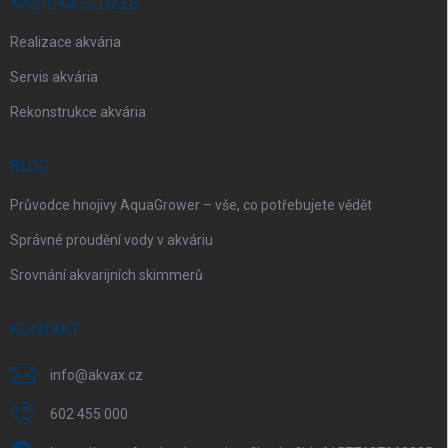
NABÍDKA SLUŽEB
Realizace akvária
Servis akvária
Rekonstrukce akvária
BLOG
Průvodce hnojivy AquaGrower – vše, co potřebujete vědět
Správné proudění vody v akváriu
Srovnání akvarijních skimmerů
KONTAKT
info
@
akvax.cz
602 455 000