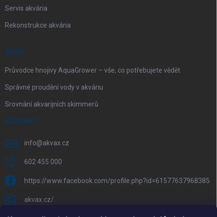
Servis akvária
Rekonstrukce akvária
BLOG
Průvodce hnojivy AquaGrower – vše, co potřebujete vědět
Správné proudění vody v akváriu
Srovnání akvarijních skimmerů
KONTAKT
info
@
akvax.cz
602 455 000
https://www.facebook.com/profile.php?id=61577637968385
akvax.cz/