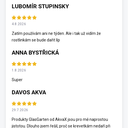
LUBOMÍR STUPINSKY
4.8.2026
Zatím používám ani ne týden. Ale i tak už vidím že
rostlinkám se bude dařit líp
ANNA BYSTŘICKÁ
1.8.2026
Super
DAVOS AKVA
29.7.2026
Produkty GlasGarten od AkvaX jsou pro mě naprostou
jistotou. Dlouho jsem řešil, proč se krevetkám nedaří při