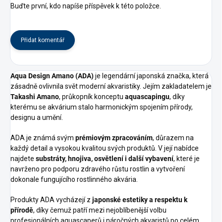
Buďte první, kdo napíše příspěvek k této položce.
Přidat komentář
Aqua Design Amano (ADA)
je legendární japonská značka, která
zásadně ovlivnila svět moderní akvaristiky. Jejím zakladatelem je
Takashi Amano
, průkopník konceptu
aquascapingu
, díky
kterému se akvárium stalo harmonickým spojením přírody,
designu a umění.
ADA je známá svým
prémiovým zpracováním
, důrazem na
každý detail a vysokou kvalitou svých produktů. V její nabídce
najdete
substráty, hnojiva, osvětlení i další vybavení
, které je
navrženo pro podporu zdravého růstu rostlin a vytvoření
dokonale fungujícího rostlinného akvária.
Produkty ADA vycházejí z
japonské estetiky a respektu k
přírodě
, díky čemuž patří mezi nejoblíbenější volbu
profesionálních aquascaperů i náročných akvaristů po celém