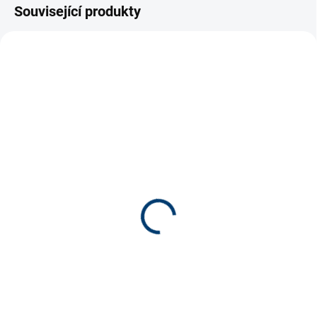
Související produkty
CENA / KVALITA
VÍCE ZA MÉNĚ
SKLADEM
MOMENTÁLNĚ NEDOSTUPNÉ
(>5 KS)
Seachem Stability 100ml
Easy Life EasyStart 250
168 Kč
ml
169 Kč
Do košíku
Do košíku
Přírodní startér s aktivními
bakteriemi, který urychluje záběh
akvária, stabilizuje biologickou