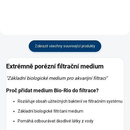
rovnováhu a eliminuje škodlivé
látky z vody. Balení 250 ml.
Zobrazit všechny související produkty
Extrémně porézní filtrační medium
"Základní biologické medium pro akvarijní filtraci"
Proč přidat medium Bio-Rio do filtrace?
Rozšiřuje obsah užitečných bakterií ve filtračním systému
Základní biologické filtrčaní medium
Pomáhá odbourávat škodlivé látky z vody