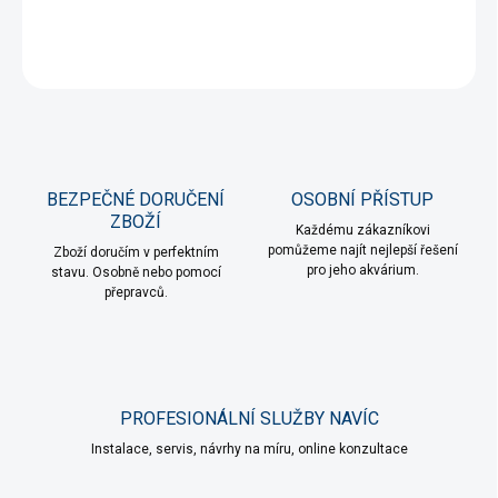
DETAILNÍ INFORMACE
ZEPTAT SE
HLÍDAT
BEZPEČNÉ DORUČENÍ
OSOBNÍ PŘÍSTUP
ZBOŽÍ
Každému zákazníkovi
pomůžeme najít nejlepší řešení
Zboží doručím v perfektním
pro jeho akvárium.
stavu. Osobně nebo pomocí
přepravců.
PROFESIONÁLNÍ SLUŽBY NAVÍC
Instalace, servis, návrhy na míru, online konzultace