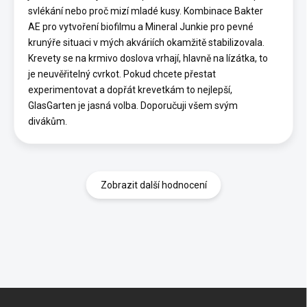
svlékání nebo proč mizí mladé kusy. Kombinace Bakter
AE pro vytvoření biofilmu a Mineral Junkie pro pevné
krunýře situaci v mých akváriích okamžitě stabilizovala.
Krevety se na krmivo doslova vrhají, hlavně na lízátka, to
je neuvěřitelný cvrkot. Pokud chcete přestat
experimentovat a dopřát krevetkám to nejlepší,
GlasGarten je jasná volba. Doporučuji všem svým
divákům.
Zobrazit další hodnocení
Z