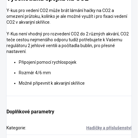
Y-kus pro vedení CO2 může brát lámání hačky na CO2 a
omezení průtoku, kolínko je ale možné využít i pro fixaci vedení
CO2 v akvarijní skříňce.
Y-Kus není vhodný pro rozvedení CO2 do 2 různých akvárií, CO2
teče cestou nejmenšího odporu tudíž potřebujete k Vašemu
regulátoru 2 jehlové ventili a počítadla bublin, pro přesné
nastavení.
Připojení pomocí rychlospojek
Rozměr 4/6 mm
Možné připevnit k akvarijní skříňce
Doplňkové parametry
Kategorie
:
Hadičky a příslušenství