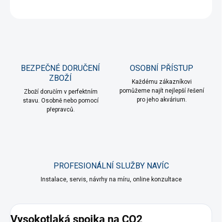
ZEPTAT SE
HLÍDAT
BEZPEČNÉ DORUČENÍ
OSOBNÍ PŘÍSTUP
ZBOŽÍ
Každému zákazníkovi
pomůžeme najít nejlepší řešení
Zboží doručím v perfektním
pro jeho akvárium.
stavu. Osobně nebo pomocí
přepravců.
PROFESIONÁLNÍ SLUŽBY NAVÍC
Instalace, servis, návrhy na míru, online konzultace
Vysokotlaká spojka na CO2