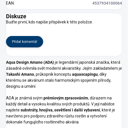
EAN
:
4537934100064
Diskuze
Buďte první, kdo napíše příspěvek k této položce.
Přidat komentář
Aqua Design Amano (ADA)
je legendární japonská značka, která
zásadně ovlivnila svět moderní akvaristiky. Jejím zakladatelem je
Takashi Amano
, průkopník konceptu
aquascapingu
, díky
kterému se akvárium stalo harmonickým spojením přírody,
designu a umění.
ADA je známá svým
prémiovým zpracováním
, důrazem na
každý detail a vysokou kvalitou svých produktů. V její nabídce
najdete
substráty, hnojiva, osvětlení i další vybavení
, které je
navrženo pro podporu zdravého růstu rostlin a vytvoření
dokonale fungujícího rostlinného akvária.