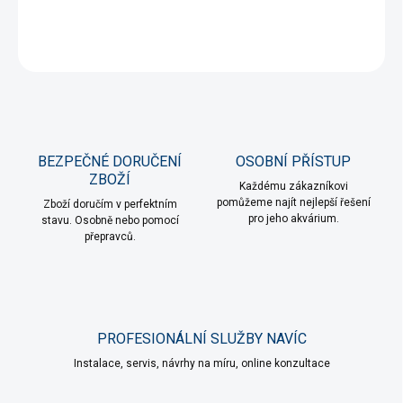
DETAILNÍ INFORMACE
ZEPTAT SE
HLÍDAT
BEZPEČNÉ DORUČENÍ
OSOBNÍ PŘÍSTUP
ZBOŽÍ
Každému zákazníkovi
pomůžeme najít nejlepší řešení
Zboží doručím v perfektním
pro jeho akvárium.
stavu. Osobně nebo pomocí
přepravců.
PROFESIONÁLNÍ SLUŽBY NAVÍC
Instalace, servis, návrhy na míru, online konzultace