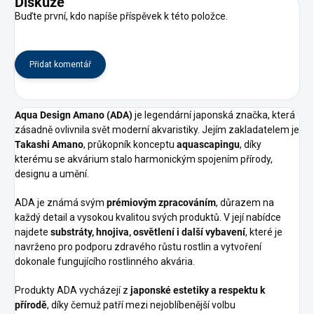
Diskuze
Buďte první, kdo napíše příspěvek k této položce.
Přidat komentář
Aqua Design Amano (ADA)
je legendární japonská značka, která
zásadně ovlivnila svět moderní akvaristiky. Jejím zakladatelem je
Takashi Amano
, průkopník konceptu
aquascapingu
, díky
kterému se akvárium stalo harmonickým spojením přírody,
designu a umění.
ADA je známá svým
prémiovým zpracováním
, důrazem na
každý detail a vysokou kvalitou svých produktů. V její nabídce
najdete
substráty, hnojiva, osvětlení i další vybavení
, které je
navrženo pro podporu zdravého růstu rostlin a vytvoření
dokonale fungujícího rostlinného akvária.
Produkty ADA vycházejí z
japonské estetiky a respektu k
přírodě
, díky čemuž patří mezi nejoblíbenější volbu