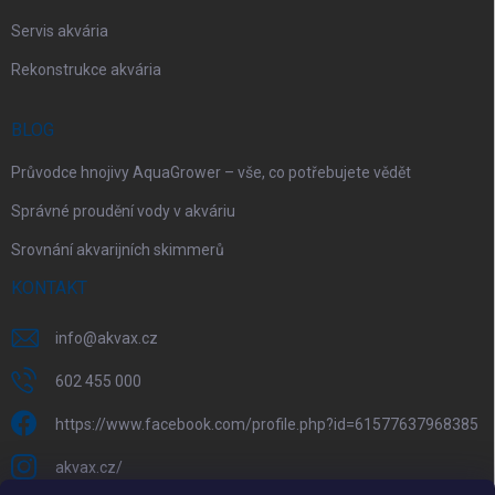
Servis akvária
Rekonstrukce akvária
BLOG
Průvodce hnojivy AquaGrower – vše, co potřebujete vědět
Správné proudění vody v akváriu
Srovnání akvarijních skimmerů
KONTAKT
info
@
akvax.cz
602 455 000
https://www.facebook.com/profile.php?id=61577637968385
akvax.cz/