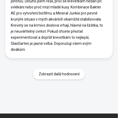
jistotou. Dlouho jsem řešil, proč se krevetkám nedaří při
svlékání nebo proč mizí mladé kusy. Kombinace Bakter
AE pro vytvoření biofilmu a Mineral Junkie pro pevné
krunýře situaci v mých akváriích okamžitě stabilizovala.
Krevety se na krmivo doslova vrhají, hlavně na lízátka, to
je neuvěřitelný cvrkot. Pokud chcete přestat
experimentovat a dopřát krevetkám to nejlepší,
GlasGarten je jasná volba. Doporučuji všem svým
divákům.
Zobrazit další hodnocení
Z