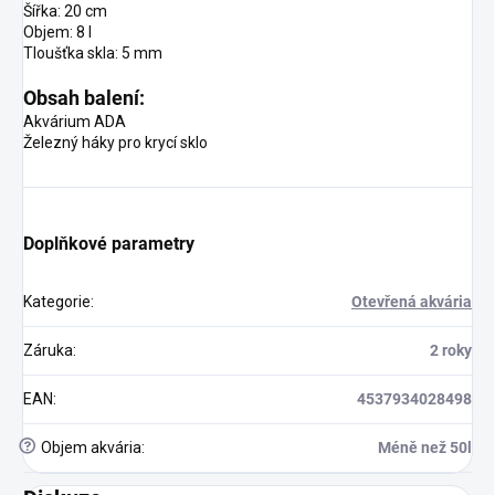
Šířka: 20 cm
Objem: 8 l
Tloušťka skla: 5 mm
Obsah balení:
Akvárium ADA
Železný háky pro krycí sklo
Doplňkové parametry
Kategorie
:
Otevřená akvária
Záruka
:
2 roky
EAN
:
4537934028498
?
Objem akvária
:
Méně než 50l