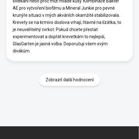
svlékání nebo proč mizí mladé kusy. Kombinace Bakter
AE pro vytvoření biofilmu a Mineral Junkie pro pevné
krunýře situaci v mých akváriích okamžitě stabilizovala.
Krevety se na krmivo doslova vrhají, hlavně na lízátka, to
je neuvěřitelný cvrkot. Pokud chcete přestat
experimentovat a dopřát krevetkám to nejlepší,
GlasGarten je jasná volba. Doporučuji všem svým
divákům.
Zobrazit další hodnocení
Z
á