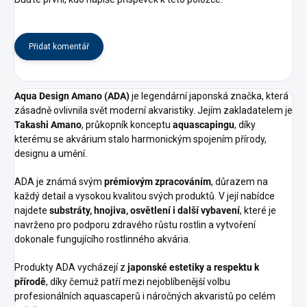
Přidat komentář
Aqua Design Amano (ADA)
je legendární japonská značka, která
zásadně ovlivnila svět moderní akvaristiky. Jejím zakladatelem je
Takashi Amano
, průkopník konceptu
aquascapingu
, díky
kterému se akvárium stalo harmonickým spojením přírody,
designu a umění.
ADA je známá svým
prémiovým zpracováním
, důrazem na
každý detail a vysokou kvalitou svých produktů. V její nabídce
najdete
substráty, hnojiva, osvětlení i další vybavení
, které je
navrženo pro podporu zdravého růstu rostlin a vytvoření
dokonale fungujícího rostlinného akvária.
Produkty ADA vycházejí z
japonské estetiky a respektu k
přírodě
, díky čemuž patří mezi nejoblíbenější volbu
profesionálních aquascaperů i náročných akvaristů po celém