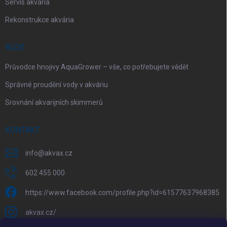
Servis akvária
Rekonstrukce akvária
BLOG
Průvodce hnojivy AquaGrower – vše, co potřebujete vědět
Správné proudění vody v akváriu
Srovnání akvarijních skimmerů
KONTAKT
info
@
akvax.cz
602 455 000
https://www.facebook.com/profile.php?id=61577637968385
akvax.cz/