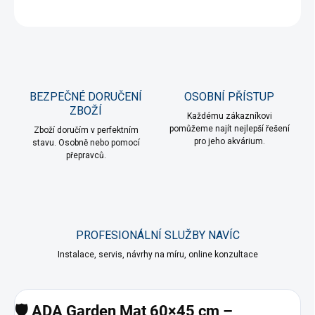
ZEPTAT SE
HLÍDAT
BEZPEČNÉ DORUČENÍ
OSOBNÍ PŘÍSTUP
ZBOŽÍ
Každému zákazníkovi
pomůžeme najít nejlepší řešení
Zboží doručím v perfektním
pro jeho akvárium.
stavu. Osobně nebo pomocí
přepravců.
PROFESIONÁLNÍ SLUŽBY NAVÍC
Instalace, servis, návrhy na míru, online konzultace
🛡️ ADA Garden Mat 60×45 cm –