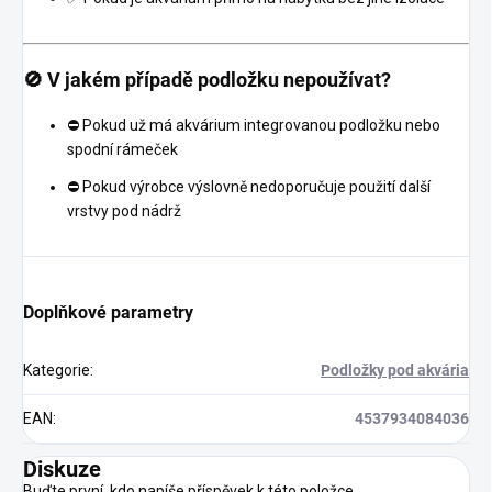
🚫 V jakém případě podložku nepoužívat?
⛔ Pokud už má akvárium integrovanou podložku nebo
spodní rámeček
⛔ Pokud výrobce výslovně nedoporučuje použití další
vrstvy pod nádrž
Doplňkové parametry
Kategorie
:
Podložky pod akvária
EAN
:
4537934084036
Diskuze
Buďte první, kdo napíše příspěvek k této položce.