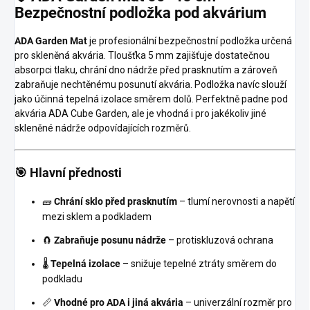
Bezpečnostní podložka pod akvárium
ADA Garden Mat
je profesionální bezpečnostní podložka určená
pro skleněná akvária. Tloušťka 5 mm zajišťuje dostatečnou
absorpci tlaku, chrání dno nádrže před prasknutím a zároveň
zabraňuje nechtěnému posunutí akvária. Podložka navíc slouží
jako účinná tepelná izolace směrem dolů. Perfektně padne pod
akvária ADA Cube Garden, ale je vhodná i pro jakékoliv jiné
skleněné nádrže odpovídajících rozměrů.
🎯 Hlavní přednosti
🧱
Chrání sklo před prasknutím
– tlumí nerovnosti a napětí
mezi sklem a podkladem
🧲
Zabraňuje posunu nádrže
– protiskluzová ochrana
🌡️
Tepelná izolace
– snižuje tepelné ztráty směrem do
podkladu
📏
Vhodné pro ADA i jiná akvária
– univerzální rozměr pro