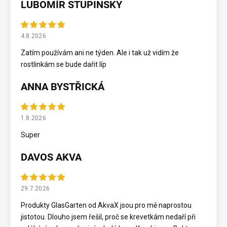
LUBOMÍR STUPINSKY
4.8.2026
Zatím používám ani ne týden. Ale i tak už vidím že
rostlinkám se bude dařit líp
ANNA BYSTŘICKÁ
1.8.2026
Super
DAVOS AKVA
29.7.2026
Produkty GlasGarten od AkvaX jsou pro mě naprostou
jistotou. Dlouho jsem řešil, proč se krevetkám nedaří při