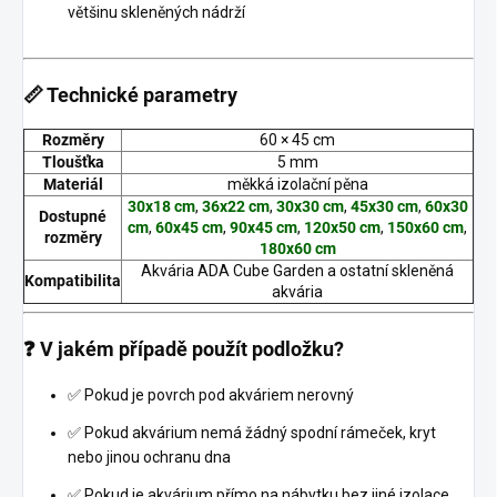
většinu skleněných nádrží
📏 Technické parametry
Rozměry
60 × 45 cm
Tloušťka
5 mm
Materiál
měkká izolační pěna
30x18 cm
,
36x22 cm
,
30x30 cm
,
45x30 cm
,
60x30
Dostupné
cm
,
60x45 cm
,
90x45 cm
,
120x50 cm
,
150x60 cm
,
rozměry
180x60 cm
Akvária ADA Cube Garden a ostatní skleněná
Kompatibilita
akvária
❓ V jakém případě použít podložku?
✅ Pokud je povrch pod akváriem nerovný
✅ Pokud akvárium nemá žádný spodní rámeček, kryt
nebo jinou ochranu dna
✅ Pokud je akvárium přímo na nábytku bez jiné izolace