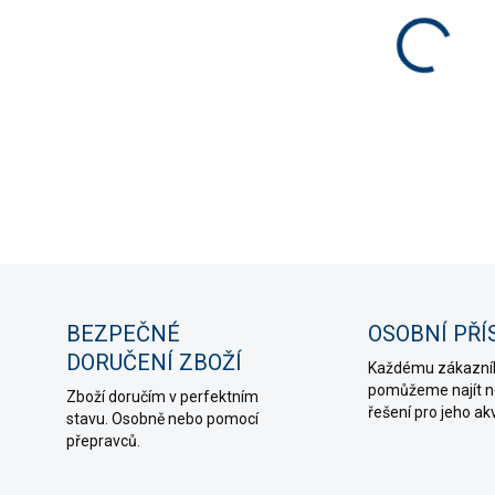
cena:
MOŽNO
Tekut
růstu 
DETAIL
ZE
BEZPEČNÉ
OSOBNÍ PŘÍ
DORUČENÍ ZBOŽÍ
Každému zákazní
pomůžeme najít ne
Zboží doručím v perfektním
řešení pro jeho ak
stavu. Osobně nebo pomocí
přepravců.