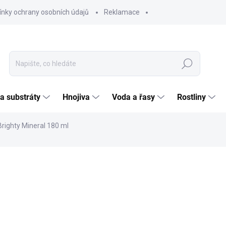
nky ochrany osobních údajů
Reklamace
Hledat
 a substráty
Hnojiva
Voda a řasy
Rostliny
righty Mineral 180 ml
ČKA:
ADA
GH-END
361
298,3
Měrná
SKL