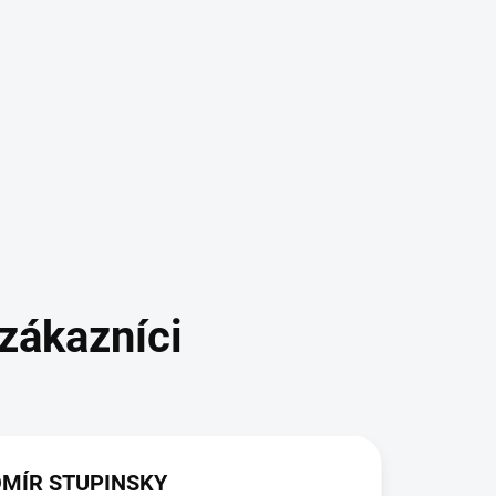
Aqua Design Amano Co., Ltd.
rushiyama, Niigata-shi,Niigata 953-0054 JAPAN
MÍR STUPINSKY