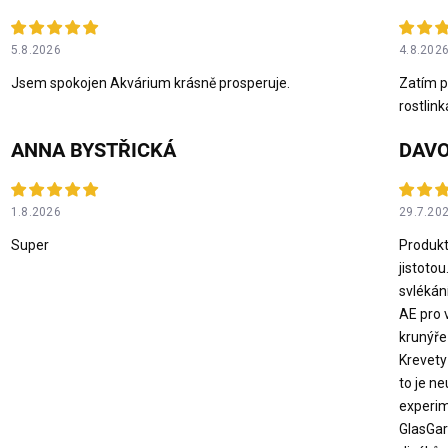
5.8.2026
4.8.202
Jsem spokojen Akvárium krásně prosperuje.
Zatím p
rostlink
ANNA BYSTŘICKÁ
DAVO
1.8.2026
29.7.20
Super
Produkt
jistotou
svlékán
AE pro 
krunýře
Krevety 
to je n
experim
GlasGar