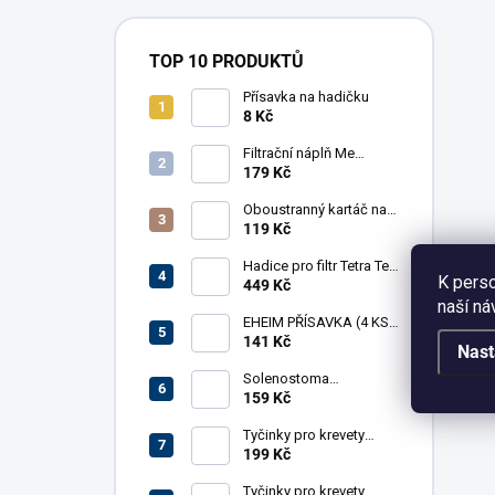
TOP 10 PRODUKTŮ
Přísavka na hadičku
8 Kč
Filtrační náplň Me
Crystal Clear Resin, 30 g
179 Kč
Oboustranný kartáč na
hadice AkvaX, 15/30
119 Kč
mm, 150 cm
Hadice pro filtr Tetra Tec
K perso
EX 1200
449 Kč
naší ná
EHEIM PŘÍSAVKA (4 KS)
PRO FILTR (7271100)
141 Kč
Nast
Solenostoma
tetragonum 'Pearl
159 Kč
Moss', in-vitro
Tyčinky pro krevety
GlasGarten 4in1,
199 Kč
základní mix
Tyčinky pro krevety