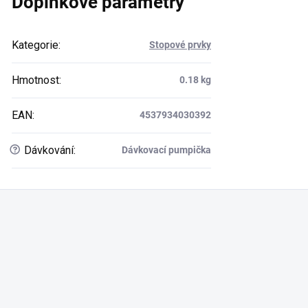
Doplňkové parametry
Kategorie
:
Stopové prvky
Hmotnost
:
0.18 kg
EAN
:
4537934030392
?
Dávkování
:
Dávkovací pumpička
Buďte první, kdo napíše příspěvek k této položce.