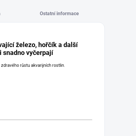
a
Ostatní informace
jící železo, hořčík a další
mi snadno vyčerpají
zdravého růstu akvarijních rostlin.