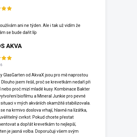
6
oužívám ani ne týden. Ale i tak už vidím že
ám se bude dařit líp
S AKVA
26
y GlasGarten od AkvaX jsou pro mě naprostou
. Dlouho jsem řešil, proč se krevetkám nedaří při
í nebo proč mizí mladé kusy. Kombinace Bakter
vytvoření biofilmu a Mineral Junkie pro pevné
 situaci v mých akváriích okamžitě stabilizovala.
se na krmivo doslova vrhají, hlavně na lízátka,
euvěřitelný cvrkot. Pokud chcete přestat
entovat a dopřát krevetkám to nejlepší,
ten je jasná volba. Doporučuji všem svým