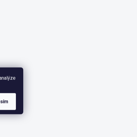
 analýze
asím