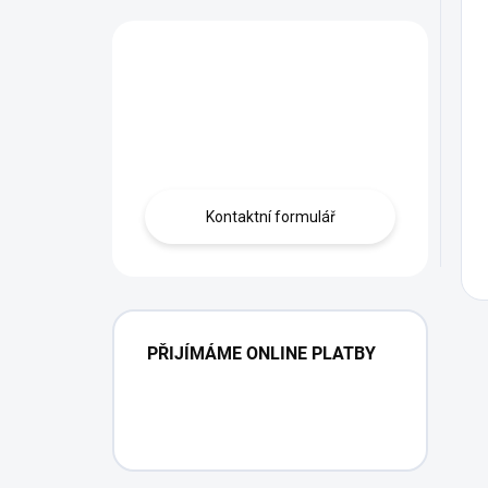
Máte otázku?
Obráťte se na
profíka.
Kontaktní formulář
PŘIJÍMÁME ONLINE PLATBY