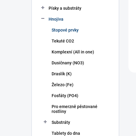
n
í
Písky a substráty
p
Hnojiva
a
n
Stopové prvky
e
l
Tekuté CO2
Komplexní (All in one)
Dusičnany (NO3)
Draslík (K)
Železo (Fe)
Fosfáty (PO4)
Pro emerzně pěstované
rostliny
Substráty
Tablety do dna