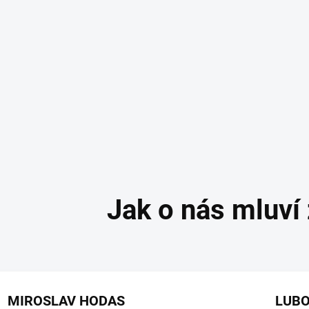
Výrobní společnost
:
Adresa
:
8554-1 U
MIROSLAV HODAS
LUBO