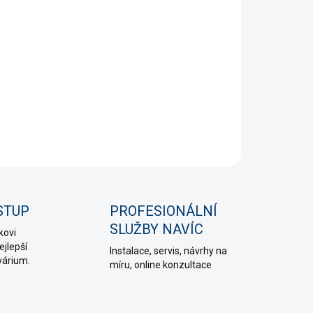
STI DORUČENÍ
é hnojivo se stopovými prvky pro podporu zdravého
rostlin a zvýšení jejich vitálního zbarvení.
NÍ INFORMACE
PTAT SE
HLÍDAT
STUP
PROFESIONÁLNÍ
SLUŽBY NAVÍC
kovi
jlepší
Instalace, servis, návrhy na
várium.
míru, online konzultace