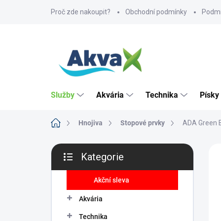
Přejít
Proč zde nakoupit?
Obchodní podmínky
Podmí
na
obsah
Služby
Akvária
Technika
Písky
Domů
Hnojiva
Stopové prvky
ADA Green B
P
ZNA
Kategorie
o
Přeskočit
HI
s
kategorie
t
Akční sleva
r
Akvária
a
n
Technika