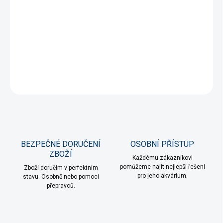
DORUČENÍ
Vysoce kvalitní nástroj z lehké slitiny nerezové oceli s speciálně
upraveným povrchem pro dlouhou životnost a precizní práci při
aquascapingu i údržbě akvária.
DETAILNÍ INFORMACE
ZEPTAT SE
HLÍDAT
BEZPEČNÉ DORUČENÍ
OSOBNÍ PŘÍSTUP
ZBOŽÍ
Každému zákazníkovi
pomůžeme najít nejlepší řešení
Zboží doručím v perfektním
pro jeho akvárium.
stavu. Osobně nebo pomocí
přepravců.