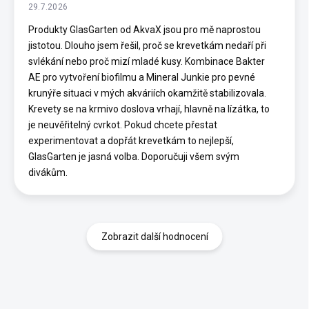
29.7.2026
Produkty GlasGarten od AkvaX jsou pro mě naprostou
jistotou. Dlouho jsem řešil, proč se krevetkám nedaří při
svlékání nebo proč mizí mladé kusy. Kombinace Bakter
AE pro vytvoření biofilmu a Mineral Junkie pro pevné
krunýře situaci v mých akváriích okamžitě stabilizovala.
Krevety se na krmivo doslova vrhají, hlavně na lízátka, to
je neuvěřitelný cvrkot. Pokud chcete přestat
experimentovat a dopřát krevetkám to nejlepší,
GlasGarten je jasná volba. Doporučuji všem svým
divákům.
Zobrazit další hodnocení