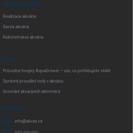
NABÍDKA SLUŽEB
Realizace akvária
Servis akvária
Rekonstrukce akvária
BLOG
Průvodce hnojivy AquaGrower – vše, co potřebujete vědět
Správné proudění vody v akváriu
Srovnání akvarijních skimmerů
KONTAKT
info
@
akvax.cz
602 455 000