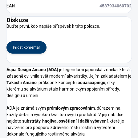
EAN
:
4537934060702
Diskuze
Buďte první, kdo napíše příspěvek k této položce.
Přidat komentář
Aqua Design Amano (ADA)
je legendární japonská značka, která
zásadně ovlivnila svět moderní akvaristiky. Jejím zakladatelem je
Takashi Amano
, průkopník konceptu
aquascapingu
, díky
kterému se akvárium stalo harmonickým spojením přírody,
designu a umění.
ADA je známá svým
prémiovým zpracováním
, důrazem na
každý detail a vysokou kvalitou svých produktů. V její nabídce
najdete
substráty, hnojiva, osvětlení i další vybavení
, které je
navrženo pro podporu zdravého růstu rostlin a vytvoření
dokonale fungujícího rostlinného akvária.