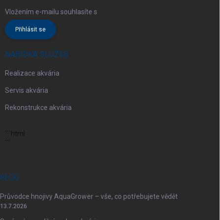
Vložením e-mailu souhlasíte s
podmínkami ochrany osobních údajů
Přihlásit se
NABÍDKA SLUŽEB
Realizace akvária
Servis akvária
Rekonstrukce akvária
```html
```
BLOG
Průvodce hnojivy AquaGrower – vše, co potřebujete vědět
13.7.2026