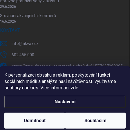
Správné proudění vody v akváriu
29.6.2026
Srovnání akvarijních skimmerů
16.6.2026
KONTAKT
info
@
akvax.cz
602 455 000
https://www.facebook.com/profile.php?id=61577637968385
K personalizaci obsahu a reklam, poskytování funkcí
akvax.cz/
sociálních médií a analýze naší návštěvnosti využíváme
soubory cookies. Více informací
zde
.
602 455 000
@akvax_cz
Nastavení
Copyright 2026
AkvaX.cz
. Všechna práva vyhrazena.
Upravit nastavení
cookies
Odmítnout
Souhlasím
Vytvořil Shoptet