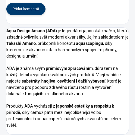
Přidat komentář
Aqua Design Amano (ADA)
je legendární japonská značka, která
zásadně ovlivnila svět moderní akvaristiky. Jejím zakladatelem je
Takashi Amano
, průkopník konceptu
aquascapingu
, díky
kterému se akvárium stalo harmonickým spojením přírody,
designu a umění.
ADA je známá svým
prémiovým zpracováním
, důrazem na
každý detail a vysokou kvalitou svých produktů. V její nabídce
najdete
substráty, hnojiva, osvětlení i další vybavení
, které je
navrženo pro podporu zdravého růstu rostlin a vytvoření
dokonale fungujícího rostlinného akvária.
Produkty ADA vycházejí z
japonské estetiky a respektu k
přírodě
, díky čemuž patří mezi nejoblíbenější volbu
profesionálních aquascaperů i náročných akvaristů po celém
světě.