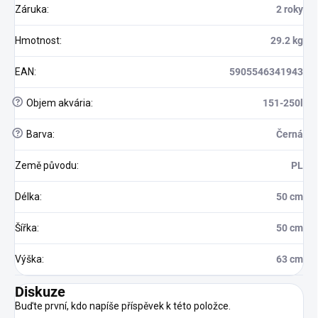
Záruka
:
2 roky
Hmotnost
:
29.2 kg
EAN
:
5905546341943
?
Objem akvária
:
151-250l
?
Barva
:
Černá
Země původu
:
PL
Délka
:
50 cm
Šířka
:
50 cm
Výška
:
63 cm
Diskuze
Buďte první, kdo napíše příspěvek k této položce.