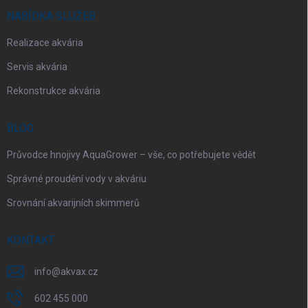
NABÍDKA SLUŽEB
Realizace akvária
Servis akvária
Rekonstrukce akvária
BLOG
Průvodce hnojivy AquaGrower – vše, co potřebujete vědět
Správné proudění vody v akváriu
Srovnání akvarijních skimmerů
KONTAKT
info
@
akvax.cz
602 455 000