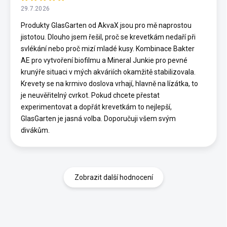
29.7.2026
Produkty GlasGarten od AkvaX jsou pro mě naprostou
jistotou. Dlouho jsem řešil, proč se krevetkám nedaří při
svlékání nebo proč mizí mladé kusy. Kombinace Bakter
AE pro vytvoření biofilmu a Mineral Junkie pro pevné
krunýře situaci v mých akváriích okamžitě stabilizovala.
Krevety se na krmivo doslova vrhají, hlavně na lízátka, to
je neuvěřitelný cvrkot. Pokud chcete přestat
experimentovat a dopřát krevetkám to nejlepší,
GlasGarten je jasná volba. Doporučuji všem svým
divákům.
Zobrazit další hodnocení