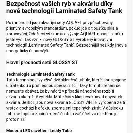
Bezpečnost vašich ryb v akváriu díky
nové technologii Laminated Safety Tank
Po mnoho let jsou akvarijní sety AQUAEL přizpůsobovány
přísným evropským standardům, pokud jde o tloušťku skla a
zpracování. Oddělení výzkumu a vývoje AQUAEL nasadilo laťku
ještě výš. Tak vznikl nový GLOSSY ST vyrobený inovativní
technologií „Laminated Safety Tank“. Bezpečnější než kdy jindy a
energeticky úspornější.
Hlavní přednosti setů GLOSSY ST
Technologie Laminated Safety Tank
Tato technologie využívá dvě skleněné tabule, které jsou spojené
ultratenkou a průhlednou speciální fólií. Díky tomuto řešení se
nemusíte obávat, že by nádrž v případě náhodného rozbití
akvária okamžitě vytekla. Máte čas v klidu evakuovat obyvatele
akvária. Jelikož jsou nová akvária GLOSSY WHITE vyrobena ze tří
vrstev, dochází k efektu zpomalení tepelných ztrát. V důsledku
toho se topítko zapíná méně často a váš účet za elektřinu je
proto nižší.
Moderní LED osvětlení Leddy Tube