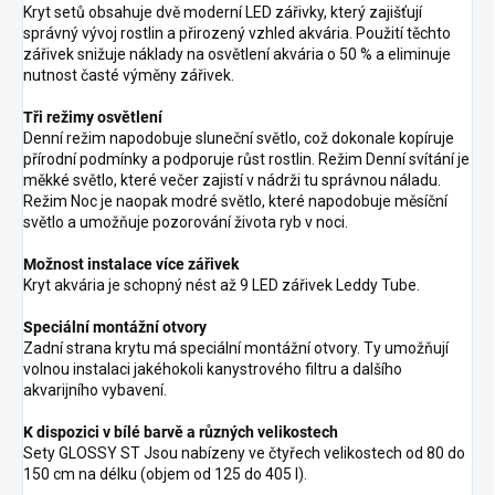
Kryt setů obsahuje dvě moderní LED zářivky, který zajišťují
správný vývoj rostlin a přirozený vzhled akvária. Použití těchto
zářivek snižuje náklady na osvětlení akvária o 50 % a eliminuje
nutnost časté výměny zářivek.
Tři režimy osvětlení
Denní režim napodobuje sluneční světlo, což dokonale kopíruje
přírodní podmínky a podporuje růst rostlin. Režim Denní svítání je
měkké světlo, které večer zajistí v nádrži tu správnou náladu.
Režim Noc je naopak modré světlo, které napodobuje měsíční
světlo a umožňuje pozorování života ryb v noci.
Možnost instalace více zářivek
Kryt akvária je schopný nést až 9 LED zářivek Leddy Tube.
Speciální montážní otvory
Zadní strana krytu má speciální montážní otvory. Ty umožňují
volnou instalaci jakéhokoli kanystrového filtru a dalšího
akvarijního vybavení.
K dispozici v bílé barvě a různých velikostech
Sety GLOSSY ST Jsou nabízeny ve čtyřech velikostech od 80 do
150 cm na délku (objem od 125 do 405 l).