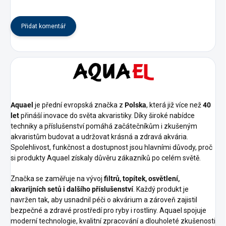
Přidat komentář
Aquael
je přední evropská značka z
Polska
, která již více než
40
let
přináší inovace do světa akvaristiky. Díky široké nabídce
techniky a příslušenství pomáhá začátečníkům i zkušeným
akvaristům budovat a udržovat krásná a zdravá akvária.
Spolehlivost, funkčnost a dostupnost jsou hlavními důvody, proč
si produkty Aquael získaly důvěru zákazníků po celém světě.
Značka se zaměřuje na vývoj
filtrů, topítek, osvětlení,
akvarijních setů i dalšího příslušenství
. Každý produkt je
navržen tak, aby usnadnil péči o akvárium a zároveň zajistil
bezpečné a zdravé prostředí pro ryby i rostliny. Aquael spojuje
moderní technologie, kvalitní zpracování a dlouholeté zkušenosti