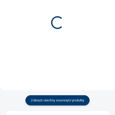
(1 KS)
(5 KS)
Skřínka AQUAEL pod
Akvarijní filtr Aquael
akvária GLOSSY CUBE
Ultramax 1500
černá
3 399 Kč
5 348 Kč
Do košíku
Detail
Výkonný a energetický úsporný
externí filtr s předfiltrační
Velice robustní a stabilní
komorou pro snadné čištění, pro
akvarijní skříňka s lesklou vnější
akvária 250-450 l, výkon 1500
povrchovou úpravou.
l/h.
Zobrazit všechny související produkty