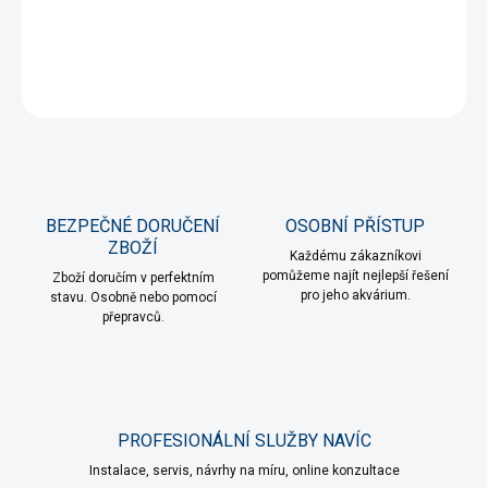
−
+
Přidat do košíku
ZEPTAT SE
HLÍDAT
BEZPEČNÉ DORUČENÍ
OSOBNÍ PŘÍSTUP
ZBOŽÍ
Každému zákazníkovi
pomůžeme najít nejlepší řešení
Zboží doručím v perfektním
pro jeho akvárium.
stavu. Osobně nebo pomocí
přepravců.
PROFESIONÁLNÍ SLUŽBY NAVÍC
Instalace, servis, návrhy na míru, online konzultace