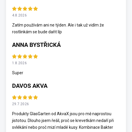
4.8.2026
Zatím používám ani ne týden. Ale i tak už vidím že
rostlinkám se bude dařit líp
ANNA BYSTŘICKÁ
1.8.2026
Super
DAVOS AKVA
29.7.2026
Produkty GlasGarten od AkvaX jsou pro mě naprostou
jistotou. Dlouho jsem řešil, proč se krevetkám nedaří při
svlékání nebo proč mizí mladé kusy. Kombinace Bakter