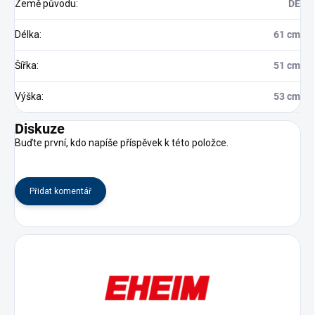
Země původu
:
DE
Délka
:
61 cm
Šířka
:
51 cm
Výška
:
53 cm
Diskuze
Buďte první, kdo napíše příspěvek k této položce.
Přidat komentář