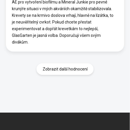
AE pro vytvoření biofilmu a Mineral Junkie pro pevné
krunýře situaci v mých akváriích okamžitě stabilizovala.
Krevety se na krmivo doslova vrhají, hlavně na lízátka, to
je neuvěřitelný cvrkot. Pokud chcete přestat
experimentovat a dopřát krevetkám to nejlepší,
GlasGarten je jasná volba. Doporučuji všem svým
divákům.
Zobrazit další hodnocení
Z
á
p