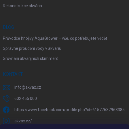
Rekonstrukce akvária
BLOG
Průvodce hnojivy AquaGrower – vše, co potřebujete vědět
Správné proudění vody v akváriu
Srovnání akvarijních skimmerů
KONTAKT
info
@
akvax.cz
602 455 000
https://www.facebook.com/profile.php?id=61577637968385
akvax.cz/