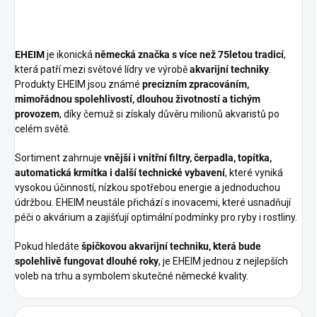
EHEIM
je ikonická
německá značka s více než 75letou tradicí
,
která patří mezi světové lídry ve výrobě
akvarijní techniky
.
Produkty EHEIM jsou známé
precizním zpracováním,
mimořádnou spolehlivostí, dlouhou životností a tichým
provozem
, díky čemuž si získaly důvěru milionů akvaristů po
celém světě.
Sortiment zahrnuje
vnější i vnitřní filtry, čerpadla, topítka,
automatická krmítka i další technické vybavení
, které vyniká
vysokou účinností, nízkou spotřebou energie a jednoduchou
údržbou. EHEIM neustále přichází s inovacemi, které usnadňují
péči o akvárium a zajišťují optimální podmínky pro ryby i rostliny.
Pokud hledáte
špičkovou akvarijní techniku, která bude
spolehlivě fungovat dlouhé roky
, je EHEIM jednou z nejlepších
voleb na trhu a symbolem skutečné německé kvality.