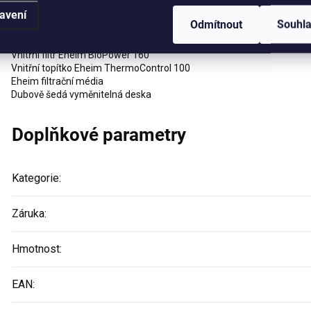
Obsah balení
avení
Odmítnout
Souhl
Akvárium
Skříň
Vnitřní filtr Eheim BioPower 160
Vnitřní topítko Eheim ThermoControl 100
Eheim filtrační média
Dubově šedá vyměnitelná deska
Doplňkové parametry
Kategorie
:
Záruka
:
Hmotnost
:
EAN
: