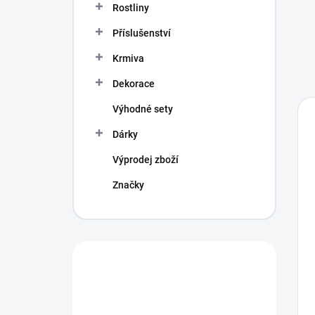
Rostliny
Příslušenství
Krmiva
Dekorace
Výhodné sety
Dárky
Výprodej zboží
Značky
Máte otázku?
Obráťte se na