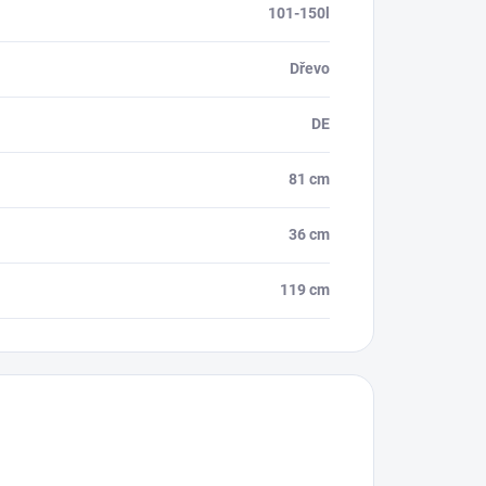
101-150l
Dřevo
DE
81 cm
36 cm
119 cm