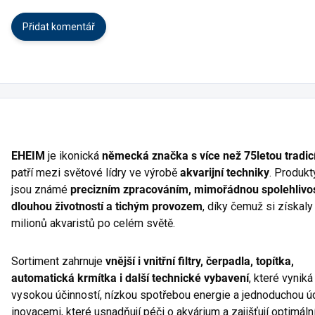
Přidat komentář
EHEIM
je ikonická
německá značka s více než 75letou tradic
patří mezi světové lídry ve výrobě
akvarijní techniky
. Produk
jsou známé
precizním zpracováním, mimořádnou spolehlivos
dlouhou životností a tichým provozem
, díky čemuž si získaly
milionů akvaristů po celém světě.
Sortiment zahrnuje
vnější i vnitřní filtry, čerpadla, topítka,
automatická krmítka i další technické vybavení
, které vyniká
vysokou účinností, nízkou spotřebou energie a jednoduchou ú
inovacemi, které usnadňují péči o akvárium a zajišťují optimální