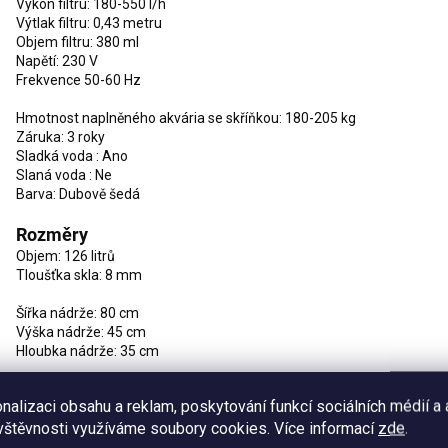
Výkon filtru: 180-550 l/h
Výtlak filtru: 0,43 metru
Objem filtru: 380 ml
Napětí: 230 V
Frekvence 50-60 Hz
Hmotnost naplněného akvária se skříňkou: 180-205 kg
Záruka: 3 roky
Sladká voda : Ano
Slaná voda : Ne
Barva: Dubově šedá
Rozměry
Objem: 126 litrů
Tloušťka skla: 8 mm
Šířka nádrže: 80 cm
Výška nádrže: 45 cm
Hloubka nádrže: 35 cm
Celková šířka včetně skříňky: 81 cm
nalizaci obsahu a reklam, poskytování funkcí sociálních médií a
Celková výška včetně skříňky: 119 cm
vštěvnosti využíváme soubory cookies. Více informací
zde
.
Celková hloubka včetně skříňky: 36 cm