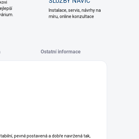
SLUŽBY NAVÍC
kovi
jlepší
Instalace, servis, návrhy na
várium.
míru, online konzultace
a
Ostatní informace
 stabilní, pevně postavená a dobře navržená tak,