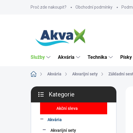
Přejít
Proč zde nakoupit?
Obchodní podmínky
Podmí
na
obsah
Služby
Akvária
Technika
Písky
Domů
Akvária
Akvarijní sety
Základní ses
P
ZNA
Kategorie
o
Přeskočit
s
kategorie
t
Akční sleva
r
Akvária
a
n
Akvarijní sety