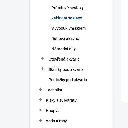
n
í
Prémiové sestavy
p
Základní sestavy
a
n
S vypouklým sklem
e
l
Rohová akvária
Náhradní díly
Otevřená akvária
Skříňky pod akvária
Podložky pod akvária
Technika
Písky a substráty
Hnojiva
Voda a řasy