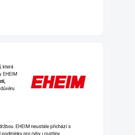
í
, která
ty EHEIM
tí,
 důvěru
držbou. EHEIM neustále přichází s
 podmínky pro ryby i rostliny.