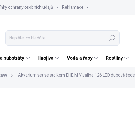
nky ochrany osobních údajů
Reklamace
Hledat
 a substráty
Hnojiva
Voda a řasy
Rostliny
tavy
Akvárium set se stolkem EHEIM Vivaline 126 LED dubově šedé
ČKA:
EHEIM
PRODLOUŽENÁ
BEZPEČNÁ DOPRAVA
ZÁRUKA
AKVÁRIA
9 9
8 189