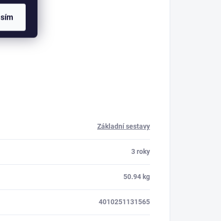
asím
Základní sestavy
3 roky
50.94 kg
4010251131565