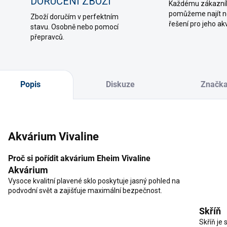
DORUČENÍ ZBOŽÍ
Každému zákazní
pomůžeme najít ne
Zboží doručím v perfektním
řešení pro jeho ak
stavu. Osobně nebo pomocí
přepravců.
Popis
Diskuze
Značk
Akvárium Vivaline
Proč si pořídit akvárium Eheim Vivaline
Akvárium
Vysoce kvalitní plavené sklo poskytuje jasný pohled na
podvodní svět a zajišťuje maximální bezpečnost.
Skříň
Skříň je