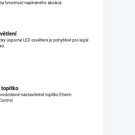
la hmotnost naplněného akvária.
větlení
cky úsporné LED osvětlení je pohyblivé pro lepší
ci.
 topítko
vodotěsné nastavitelné topítko Eheim
ontrol