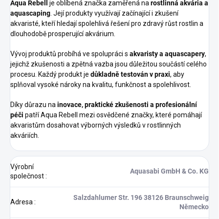
Aqua Rebell
je oblíbená značka zaměřená na
rostlinná akvária a
aquascaping
. Její produkty využívají začínající i zkušení
akvaristé, kteří hledají spolehlivá řešení pro zdravý růst rostlin a
dlouhodobě prosperující akvárium.
Vývoj produktů probíhá ve spolupráci s
akvaristy a aquascapery
,
jejichž zkušenosti a zpětná vazba jsou důležitou součástí celého
procesu. Každý produkt je
důkladně testován v praxi
, aby
splňoval vysoké nároky na kvalitu, funkčnost a spolehlivost.
Díky důrazu na
inovace, praktické zkušenosti a profesionální
péči
patří Aqua Rebell mezi osvědčené značky, které pomáhají
akvaristům dosahovat výborných výsledků v rostlinných
akváriích.
Výrobní
Aquasabi GmbH & Co. KG
společnost
:
Salzdahlumer Str. 196 38126 Braunschweig
Adresa
:
Německo