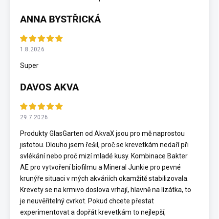
ANNA BYSTŘICKÁ
1.8.2026
Super
DAVOS AKVA
29.7.2026
Produkty GlasGarten od AkvaX jsou pro mě naprostou
jistotou. Dlouho jsem řešil, proč se krevetkám nedaří při
svlékání nebo proč mizí mladé kusy. Kombinace Bakter
AE pro vytvoření biofilmu a Mineral Junkie pro pevné
krunýře situaci v mých akváriích okamžitě stabilizovala.
Krevety se na krmivo doslova vrhají, hlavně na lízátka, to
je neuvěřitelný cvrkot. Pokud chcete přestat
experimentovat a dopřát krevetkám to nejlepší,