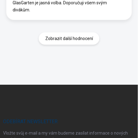
GlasGarten je jasná volba. Doporučuji všem svým
divákům.
Zobrazit další hodnocení
Z
á
p
a
t
í
ODEBÍRAT NEWSLETTER
Vložte svůj e-mail a my vám budeme zasílat informace o nových