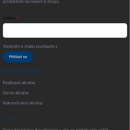
produktech na našem e-shopu.
E-MAIL
Vložením e-mailu souhlasíte s
podmínkami ochrany osobních údajů
Přihlásit se
NABÍDKA SLUŽEB
Realizace akvária
Servis akvária
Rekonstrukce akvária
BLOG
Průvodce hnojivy AquaGrower – vše, co potřebujete vědět