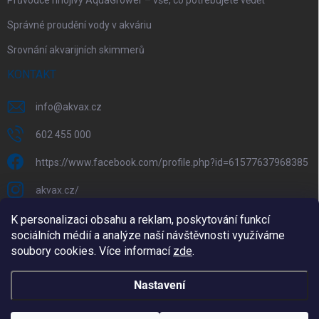
Správné proudění vody v akváriu
Srovnání akvarijních skimmerů
KONTAKT
info
@
akvax.cz
602 455 000
https://www.facebook.com/profile.php?id=61577637968385
akvax.cz/
602 455 000
K personalizaci obsahu a reklam, poskytování funkcí
sociálních médií a analýze naší návštěvnosti využíváme
@akvax_cz
soubory cookies. Více informací
zde
.
Copyright 2026
AkvaX.cz
. Všechna práva vyhrazena.
Upravit
Nastavení
nastavení cookies
Vytvořil Shoptet