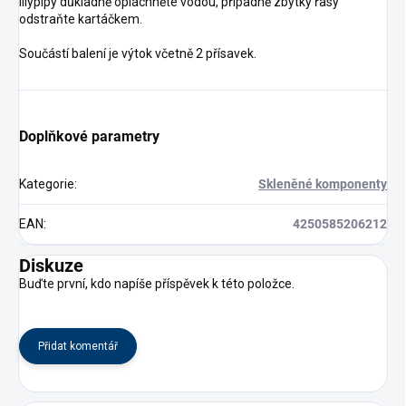
lilypipy důkladně opláchněte vodou, případně zbytky řasy
odstraňte kartáčkem.
Součástí balení je výtok včetně 2 přísavek.
Doplňkové parametry
Kategorie
:
Skleněné komponenty
EAN
:
4250585206212
Diskuze
Buďte první, kdo napíše příspěvek k této položce.
Přidat komentář