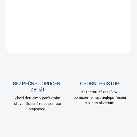
DORUČENÍ
Skleněný výtok z čirého skla vytváří přirozený tok vody a zároveň
neruší pohled do akvária.
DETAILNÍ INFORMACE
ZEPTAT SE
HLÍDAT
BEZPEČNÉ DORUČENÍ
OSOBNÍ PŘÍSTUP
ZBOŽÍ
Každému zákazníkovi
pomůžeme najít nejlepší řešení
Zboží doručím v perfektním
pro jeho akvárium.
stavu. Osobně nebo pomocí
přepravců.