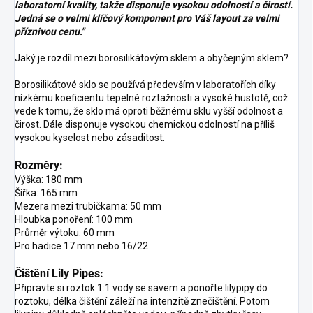
laboratorní kvality, takže disponuje vysokou odolností a čirostí.
Jedná se o velmi klíčový komponent pro Váš layout za velmi
příznivou cenu."
Jaký je rozdíl mezi borosilikátovým sklem a obyčejným sklem?
Borosilikátové sklo se používá především v laboratořích díky
nízkému koeficientu tepelné roztažnosti a vysoké hustotě, což
vede k tomu, že sklo má oproti běžnému sklu vyšší odolnost a
čirost. Dále disponuje vysokou chemickou odolností na příliš
vysokou kyselost nebo zásaditost.
Rozměry:
Výška: 180 mm
Šířka: 165 mm
Mezera mezi trubičkama: 50 mm
Hloubka ponoření: 100 mm
Průměr výtoku: 60 mm
Pro hadice 17 mm nebo 16/22
Čištění Lily Pipes:
Připravte si roztok 1:1 vody se savem a ponořte lilypipy do
roztoku, délka čištění záleží na intenzitě znečištění. Potom