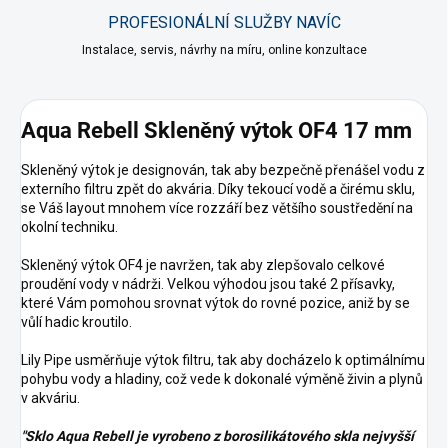
PROFESIONÁLNÍ SLUŽBY NAVÍC
Instalace, servis, návrhy na míru, online konzultace
Aqua Rebell Skleněný výtok OF4 17 mm
Skleněný výtok je designován, tak aby bezpečně přenášel vodu z
externího filtru zpět do akvária. Díky tekoucí vodě a čirému sklu,
se Váš layout mnohem více rozzáří bez většího soustředění na
okolní techniku.
Skleněný výtok OF4 je navržen, tak aby zlepšovalo celkové
proudění vody v nádrži. Velkou výhodou jsou také 2 přísavky,
které Vám pomohou srovnat výtok do rovné pozice, aniž by se
vůlí hadic kroutilo.
Lily Pipe usměrňuje výtok filtru, tak aby docházelo k optimálnímu
pohybu vody a hladiny, což vede k dokonalé výměně živin a plynů
v akváriu.
"Sklo Aqua Rebell je vyrobeno z borosilikátového skla nejvyšší