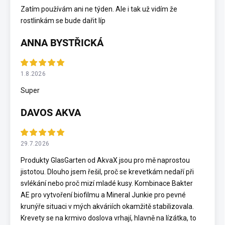
Zatím používám ani ne týden. Ale i tak už vidím že
rostlinkám se bude dařit líp
ANNA BYSTŘICKÁ
1.8.2026
Super
DAVOS AKVA
29.7.2026
Produkty GlasGarten od AkvaX jsou pro mě naprostou
jistotou. Dlouho jsem řešil, proč se krevetkám nedaří při
svlékání nebo proč mizí mladé kusy. Kombinace Bakter
AE pro vytvoření biofilmu a Mineral Junkie pro pevné
krunýře situaci v mých akváriích okamžitě stabilizovala.
Krevety se na krmivo doslova vrhají, hlavně na lízátka, to