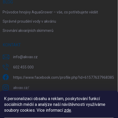
BLOG
Průvodce hnojivy AquaGrower – vše, co potřebujete vědět
Správné proudění vody v akváriu
Srovnání akvarijních skimmerů
KONTAKT
info
@
akvax.cz
602 455 000
https://www.facebook.com/profile.php?id=61577637968385
akvax.cz/
602 455 000
K personalizaci obsahu a reklam, poskytování funkcí
sociálních médií a analýze naší návštěvnosti využíváme
@akvax_cz
soubory cookies. Více informací
zde
.