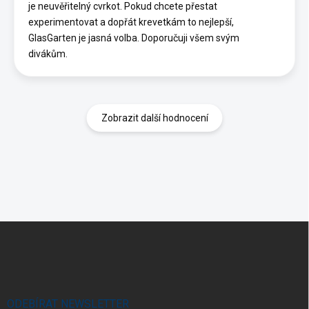
je neuvěřitelný cvrkot. Pokud chcete přestat
experimentovat a dopřát krevetkám to nejlepší,
GlasGarten je jasná volba. Doporučuji všem svým
divákům.
Zobrazit další hodnocení
Z
á
p
a
t
í
ODEBÍRAT NEWSLETTER