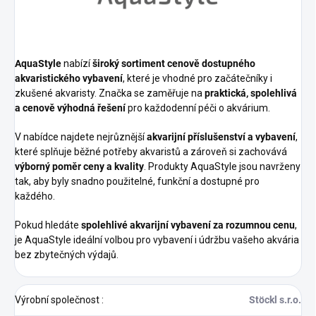
AquaStyle
nabízí
široký sortiment cenově dostupného
akvaristického vybavení
, které je vhodné pro začátečníky i
zkušené akvaristy. Značka se zaměřuje na
praktická, spolehlivá
a cenově výhodná řešení
pro každodenní péči o akvárium.
V nabídce najdete nejrůznější
akvarijní příslušenství a vybavení
,
které splňuje běžné potřeby akvaristů a zároveň si zachovává
výborný poměr ceny a kvality
. Produkty AquaStyle jsou navrženy
tak, aby byly snadno použitelné, funkční a dostupné pro
každého.
Pokud hledáte
spolehlivé akvarijní vybavení za rozumnou cenu
,
je AquaStyle ideální volbou pro vybavení i údržbu vašeho akvária
bez zbytečných výdajů.
Výrobní společnost
:
Stöckl s.r.o.