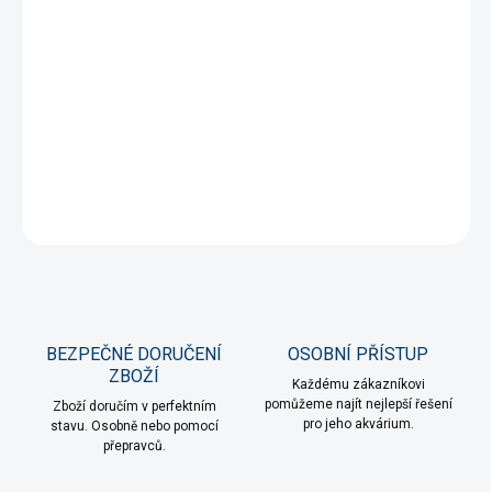
DORUČENÍ
−
+
Přidat do košíku
Robustní skříňka pod otevřená akvária bez rámečků.
DETAILNÍ INFORMACE
ZEPTAT SE
HLÍDAT
BEZPEČNÉ DORUČENÍ
OSOBNÍ PŘÍSTUP
ZBOŽÍ
Každému zákazníkovi
pomůžeme najít nejlepší řešení
Zboží doručím v perfektním
pro jeho akvárium.
stavu. Osobně nebo pomocí
přepravců.