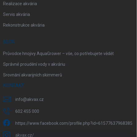
Realizace akvária
Servis akvária
Rekonstrukce akvária
BLOG
Průvodce hnojivy AquaGrower – vše, co potřebujete vědět
Správné proudění vody v akváriu
Srovnání akvarijních skimmerů
KONTAKT
info
@
akvax.cz
602 455 000
https://www.facebook.com/profile.php?id=61577637968385
akvax.cz/