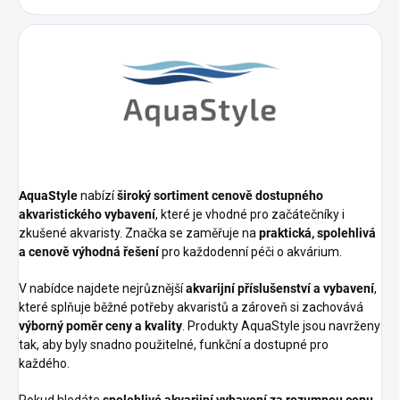
AquaStyle
nabízí
široký sortiment cenově dostupného
akvaristického vybavení
, které je vhodné pro začátečníky i
zkušené akvaristy. Značka se zaměřuje na
praktická, spolehlivá
a cenově výhodná řešení
pro každodenní péči o akvárium.
V nabídce najdete nejrůznější
akvarijní příslušenství a vybavení
,
které splňuje běžné potřeby akvaristů a zároveň si zachovává
výborný poměr ceny a kvality
. Produkty AquaStyle jsou navrženy
tak, aby byly snadno použitelné, funkční a dostupné pro
každého.
Pokud hledáte
spolehlivé akvarijní vybavení za rozumnou cenu
,