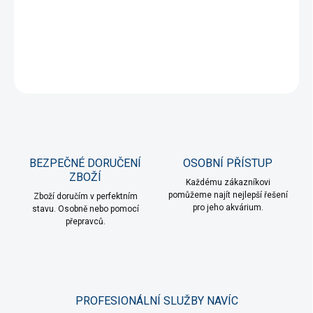
Velice odolná polyuretanová hadička pro vedení CO2 do akvária
vydrží tlak až 10 bar
DETAILNÍ INFORMACE
ZEPTAT SE
HLÍDAT
BEZPEČNÉ DORUČENÍ
OSOBNÍ PŘÍSTUP
ZBOŽÍ
Každému zákazníkovi
pomůžeme najít nejlepší řešení
Zboží doručím v perfektním
pro jeho akvárium.
stavu. Osobně nebo pomocí
přepravců.
PROFESIONÁLNÍ SLUŽBY NAVÍC