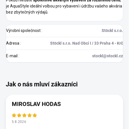
je AquaStyle ideální volbou pro vybavení i údržbu vašeho akvária
bez zbytečných výdajů.
Výrobní společnost
:
Stöckl s.r.o.
Adresa
:
Stöckl s.r.o. Nad Obcí I / 33 Praha 4 - Krč
E-mail
:
stockl@stockl.cz
MIROSLAV HODAS
5.8.2026