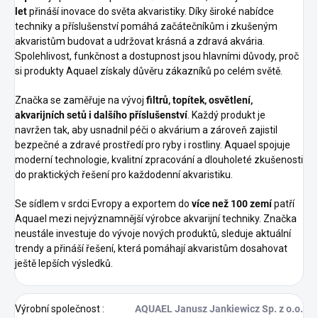
let
přináší inovace do světa akvaristiky. Díky široké nabídce
techniky a příslušenství pomáhá začátečníkům i zkušeným
akvaristům budovat a udržovat krásná a zdravá akvária.
Spolehlivost, funkčnost a dostupnost jsou hlavními důvody, proč
si produkty Aquael získaly důvěru zákazníků po celém světě.
Značka se zaměřuje na vývoj
filtrů, topítek, osvětlení,
akvarijních setů i dalšího příslušenství
. Každý produkt je
navržen tak, aby usnadnil péči o akvárium a zároveň zajistil
bezpečné a zdravé prostředí pro ryby i rostliny. Aquael spojuje
moderní technologie, kvalitní zpracování a dlouholeté zkušenosti
do praktických řešení pro každodenní akvaristiku.
Se sídlem v srdci Evropy a exportem do
více než 100 zemí
patří
Aquael mezi nejvýznamnější výrobce akvarijní techniky. Značka
neustále investuje do vývoje nových produktů, sleduje aktuální
trendy a přináší řešení, která pomáhají akvaristům dosahovat
ještě lepších výsledků.
Výrobní společnost
:
AQUAEL Janusz Jankiewicz Sp. z o.o.