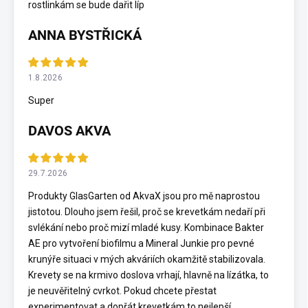
rostlinkám se bude dařit líp
ANNA BYSTŘICKÁ
1.8.2026
Super
DAVOS AKVA
29.7.2026
Produkty GlasGarten od AkvaX jsou pro mě naprostou
jistotou. Dlouho jsem řešil, proč se krevetkám nedaří při
svlékání nebo proč mizí mladé kusy. Kombinace Bakter
AE pro vytvoření biofilmu a Mineral Junkie pro pevné
krunýře situaci v mých akváriích okamžitě stabilizovala.
Krevety se na krmivo doslova vrhají, hlavně na lízátka, to
je neuvěřitelný cvrkot. Pokud chcete přestat
experimentovat a dopřát krevetkám to nejlepší,