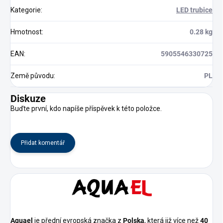
Kategorie
:
LED trubice
Hmotnost
:
0.28 kg
EAN
:
5905546330725
Země původu
:
PL
Diskuze
Buďte první, kdo napíše příspěvek k této položce.
Přidat komentář
Aquael
je přední evropská značka z
Polska
, která již více než
40