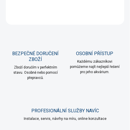
DETAILNÍ INFORMACE
ZEPTAT SE
HLÍDAT
BEZPEČNÉ DORUČENÍ
OSOBNÍ PŘÍSTUP
ZBOŽÍ
Každému zákazníkovi
pomůžeme najít nejlepší řešení
Zboží doručím v perfektním
pro jeho akvárium.
stavu. Osobně nebo pomocí
přepravců.
PROFESIONÁLNÍ SLUŽBY NAVÍC
Instalace, servis, návrhy na míru, online konzultace