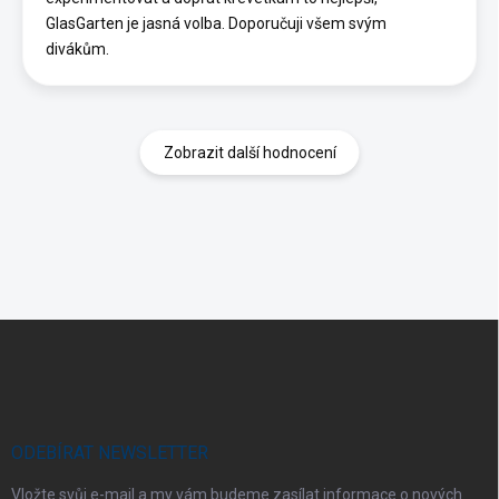
GlasGarten je jasná volba. Doporučuji všem svým
divákům.
Zobrazit další hodnocení
Z
á
p
a
t
í
ODEBÍRAT NEWSLETTER
Vložte svůj e-mail a my vám budeme zasílat informace o nových