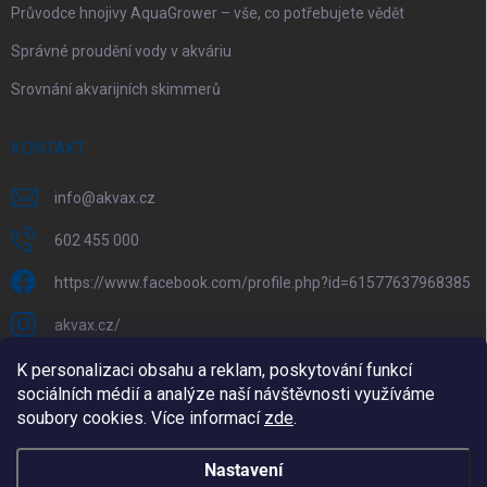
Průvodce hnojivy AquaGrower – vše, co potřebujete vědět
Správné proudění vody v akváriu
Srovnání akvarijních skimmerů
KONTAKT
info
@
akvax.cz
602 455 000
https://www.facebook.com/profile.php?id=61577637968385
akvax.cz/
602 455 000
K personalizaci obsahu a reklam, poskytování funkcí
sociálních médií a analýze naší návštěvnosti využíváme
@akvax_cz
soubory cookies. Více informací
zde
.
Nastavení