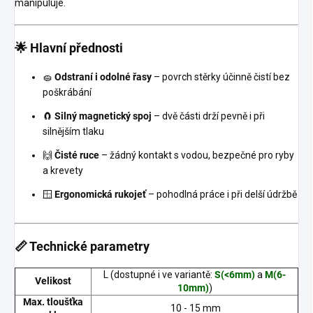
manipuluje.
🌟 Hlavní přednosti
🧽
Odstraní i odolné řasy
– povrch stěrky účinně čistí bez
poškrábání
🧲
Silný magnetický spoj
– dvě části drží pevně i při
silnějším tlaku
🙌
Čisté ruce
– žádný kontakt s vodou, bezpečné pro ryby
a krevety
🪟
Ergonomická rukojeť
– pohodlná práce i při delší údržbě
📏 Technické parametry
L (dostupné i ve variantě:
S(<6mm)
a
M(6-
Velikost
10mm)
)
Max. tloušťka
10 - 15 mm