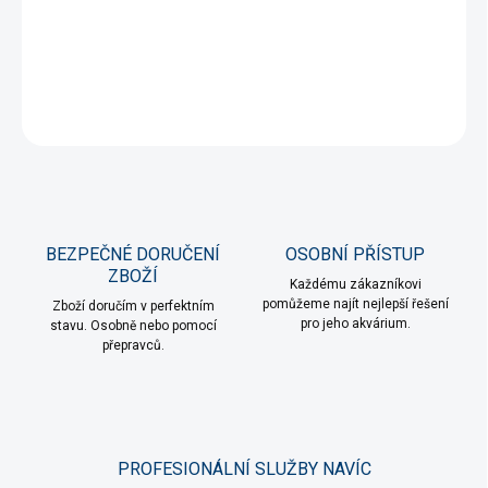
Silný magnet pro pohodlnou údržbu akvarijního skla bez
namáčení rukou.
DETAILNÍ INFORMACE
ZEPTAT SE
HLÍDAT
BEZPEČNÉ DORUČENÍ
OSOBNÍ PŘÍSTUP
ZBOŽÍ
Každému zákazníkovi
pomůžeme najít nejlepší řešení
Zboží doručím v perfektním
pro jeho akvárium.
stavu. Osobně nebo pomocí
přepravců.
PROFESIONÁLNÍ SLUŽBY NAVÍC