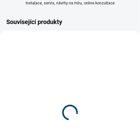
Instalace, servis, návrhy na míru, online konzultace
Související produkty
SKLADEM
SKLADEM
(>5 KS)
(>5 KS)
SÖCHTING náhradní
SÖCHTING Oxydator
náplň pro Oxydator mini
mini do 60L
85 Kč
325 Kč
Do košíku
Do košíku