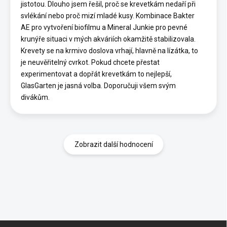
jistotou. Dlouho jsem řešil, proč se krevetkám nedaří při
svlékání nebo proč mizí mladé kusy. Kombinace Bakter
AE pro vytvoření biofilmu a Mineral Junkie pro pevné
krunýře situaci v mých akváriích okamžitě stabilizovala.
Krevety se na krmivo doslova vrhají, hlavně na lízátka, to
je neuvěřitelný cvrkot. Pokud chcete přestat
experimentovat a dopřát krevetkám to nejlepší,
GlasGarten je jasná volba. Doporučuji všem svým
divákům.
Zobrazit další hodnocení
Z