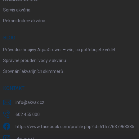
Servis akvária
Rekonstrukce akvária
BLOG
Průvodce hnojivy AquaGrower – vše, co potřebujete vědět
Správné proudění vody v akváriu
Srovnání akvarijních skimmerů
KONTAKT
info
@
akvax.cz
602 455 000
https://www.facebook.com/profile.php?id=61577637968385
akvax.cz/