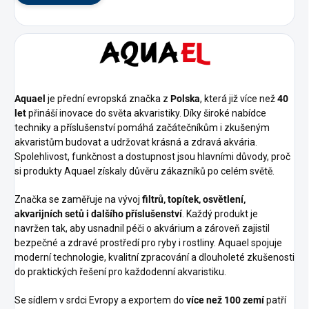
Aquael
je přední evropská značka z
Polska
, která již více než
40
let
přináší inovace do světa akvaristiky. Díky široké nabídce
techniky a příslušenství pomáhá začátečníkům i zkušeným
akvaristům budovat a udržovat krásná a zdravá akvária.
Spolehlivost, funkčnost a dostupnost jsou hlavními důvody, proč
si produkty Aquael získaly důvěru zákazníků po celém světě.
Značka se zaměřuje na vývoj
filtrů, topítek, osvětlení,
akvarijních setů i dalšího příslušenství
. Každý produkt je
navržen tak, aby usnadnil péči o akvárium a zároveň zajistil
bezpečné a zdravé prostředí pro ryby i rostliny. Aquael spojuje
moderní technologie, kvalitní zpracování a dlouholeté zkušenosti
do praktických řešení pro každodenní akvaristiku.
Se sídlem v srdci Evropy a exportem do
více než 100 zemí
patří