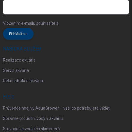
Vložením e-mailu souhlasíte s
podmínkami ochrany osobních údajů
Přihlásit se
NABÍDKA SLUŽEB
Realizace akvária
Servis akvária
Rekonstrukce akvária
BLOG
Průvodce hnojivy AquaGrower – vše, co potřebujete vědět
Správné proudění vody v akváriu
Srovnání akvarijních skimmerů