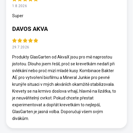
1.8.2026
Super
DAVOS AKVA
29.7.2026
Produkty GlasGarten od AkvaX jsou pro mě naprostou
jistotou. Dlouho jsem řešil, proč se krevetkám nedaří při
svlékání nebo proč mizí mladé kusy. Kombinace Bakter
AE pro vytvoření biofilmu a Mineral Junkie pro pevné
krunýře situaci v mých akváriích okamžitě stabilizovala.
Krevety se na krmivo doslova vrhají, hlavně na lízátka, to
je neuvěřitelný cvrkot. Pokud chcete přestat
experimentovat a dopřát krevetkám to nejlepší,
GlasGarten je jasná volba. Doporučuji všem svým
divákům.