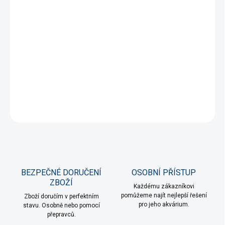
DORUČENÍ
−
+
Přidat do košíku
Praktická síťka pro uložení sypanných filtračních medií. Snadno
tak media z filtru vyjmete a properete během údržby.
DETAILNÍ INFORMACE
ZEPTAT SE
HLÍDAT
BEZPEČNÉ DORUČENÍ
OSOBNÍ PŘÍSTUP
ZBOŽÍ
Každému zákazníkovi
pomůžeme najít nejlepší řešení
Zboží doručím v perfektním
pro jeho akvárium.
stavu. Osobně nebo pomocí
přepravců.