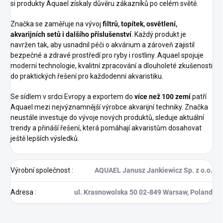
si produkty Aquael získaly důvěru zákazníků po celém světě.
Značka se zaměřuje na vývoj
filtrů, topítek, osvětlení,
akvarijních setů i dalšího příslušenství
. Každý produkt je
navržen tak, aby usnadnil péči o akvárium a zároveň zajistil
bezpečné a zdravé prostředí pro ryby i rostliny. Aquael spojuje
moderní technologie, kvalitní zpracování a dlouholeté zkušenosti
do praktických řešení pro každodenní akvaristiku.
Se sídlem v srdci Evropy a exportem do
více než 100 zemí
patří
Aquael mezi nejvýznamnější výrobce akvarijní techniky. Značka
neustále investuje do vývoje nových produktů, sleduje aktuální
trendy a přináší řešení, která pomáhají akvaristům dosahovat
ještě lepších výsledků.
Výrobní společnost
:
AQUAEL Janusz Jankiewicz Sp. z o.o.
Adresa
:
ul. Krasnowolska 50 02-849 Warsaw, Poland