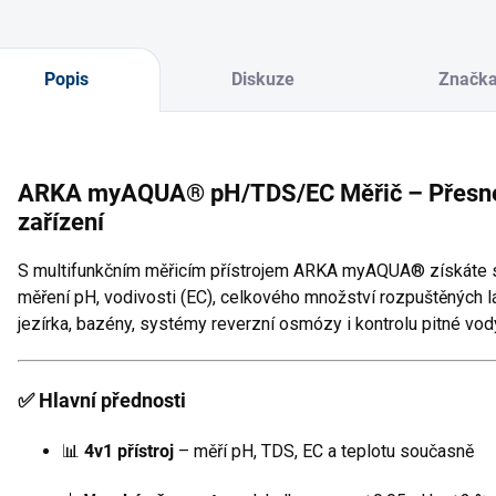
Popis
Diskuze
Značk
ARKA myAQUA® pH/TDS/EC Měřič – Přesné 
zařízení
S multifunkčním měřicím přístrojem ARKA myAQUA® získáte sp
měření pH, vodivosti (EC), celkového množství rozpuštěných láte
jezírka, bazény, systémy reverzní osmózy i kontrolu pitné vod
✅ Hlavní přednosti
📊
4v1 přístroj
– měří pH, TDS, EC a teplotu současně