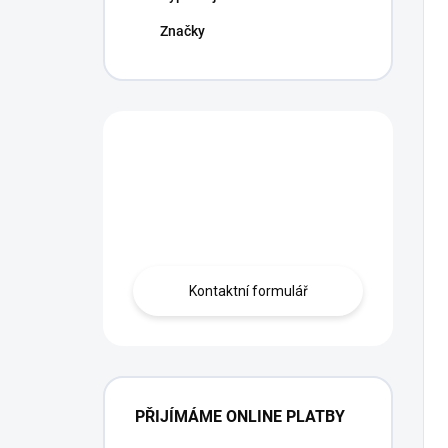
Značky
Máte otázku?
Obráťte se na
profíka.
Kontaktní formulář
PŘIJÍMÁME ONLINE PLATBY