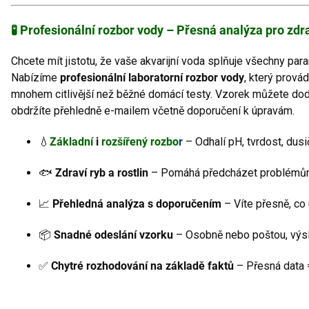
🧪 Profesionální rozbor vody – Přesná analýza pro zd
Chcete mít jistotu, že vaše akvarijní voda splňuje všechny para
Nabízíme
profesionální laboratorní rozbor vody
, který prová
mnohem citlivější než běžné domácí testy. Vzorek můžete do
obdržíte přehledně e-mailem včetně doporučení k úpravám.
💧
Základní
i
rozšířený rozbo
r
– Odhalí pH, tvrdost, dusi
🐟
Zdraví ryb a rostlin
– Pomáhá předcházet problémům s
📈
Přehledná analýza s doporučením
– Víte přesně, co 
📦
Snadné odeslání vzorku
– Osobně nebo poštou, výs
✅
Chytré rozhodování na základě faktů
– Přesná data 