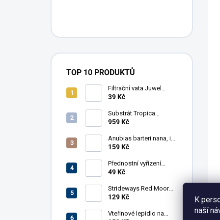
TOP 10 PRODUKTŮ
Filtrační vata Juwel
BioPad pro Bioflow 3.0,
39 Kč
Compact M, 5 ks
Substrát Tropica
Aquarium Soil, 9 l
959 Kč
Anubias barteri nana, in-
vitro
159 Kč
Přednostní vyřízení
objednávky
49 Kč
Strideways Red Moor
Wood 100g
129 Kč
K perso
naší ná
Vteřinové lepidlo na