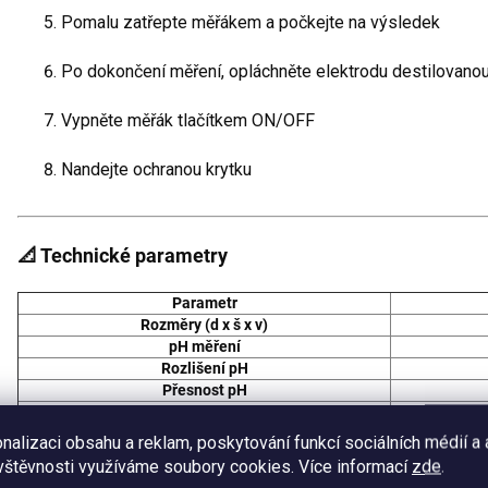
Pomalu zatřepte měřákem a počkejte na výsledek
Po dokončení měření, opláchněte elektrodu destilovan
Vypněte měřák tlačítkem ON/OFF
Nandejte ochranou krytku
📐 Technické parametry
Parametr
Rozměry (d x š x v)
pH měření
Rozlišení pH
Přesnost pH
TDS
Rozlišení TDS
nalizaci obsahu a reklam, poskytování funkcí sociálních médií a
Přesnost TDS
vštěvnosti využíváme soubory cookies. Více informací
zde
.
EC