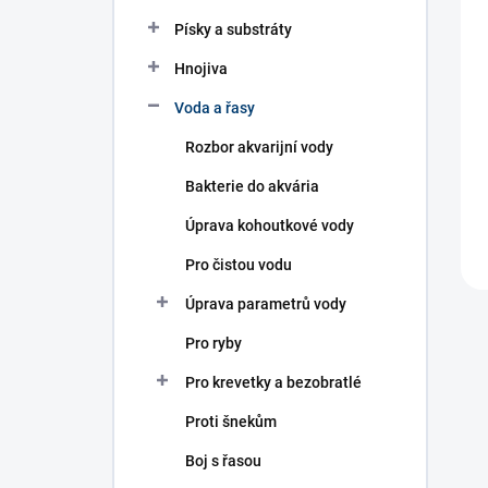
n
í
Písky a substráty
p
Hnojiva
a
n
Voda a řasy
e
l
Rozbor akvarijní vody
Bakterie do akvária
Úprava kohoutkové vody
Pro čistou vodu
Úprava parametrů vody
Pro ryby
Pro krevetky a bezobratlé
Proti šnekům
Boj s řasou