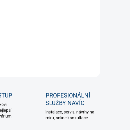
+
Přidat do košíku
esné a rychlé měření kvality vody v akváriu pH, TDS
 teplotní kompenzací. Kompaktní, přesný a snadno
telný.
NÍ INFORMACE
PTAT SE
HLÍDAT
STUP
PROFESIONÁLNÍ
SLUŽBY NAVÍC
kovi
jlepší
Instalace, servis, návrhy na
várium.
míru, online konzultace