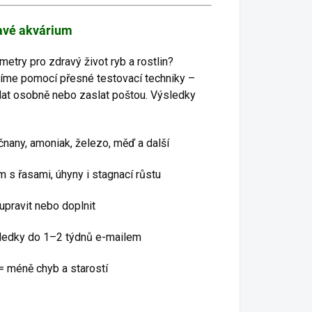
ravé akvárium
metry pro zdravý život ryb a rostlin?
díme pomocí přesné testovací techniky –
dat osobně nebo zaslat poštou. Výsledky
čnany, amoniak, železo, měď a další
 řasami, úhyny i stagnací růstu
upravit nebo doplnit
ledky do 1–2 týdnů e-mailem
= méně chyb a starostí