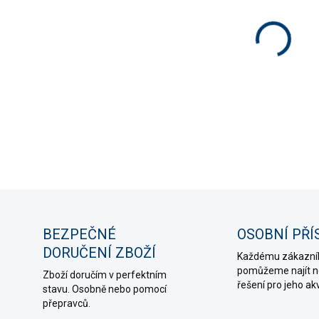
−
Pro př
a EC s
ovlada
DETAIL
ZE
BEZPEČNÉ
OSOBNÍ PŘÍ
DORUČENÍ ZBOŽÍ
Každému zákazní
pomůžeme najít ne
Zboží doručím v perfektním
řešení pro jeho ak
stavu. Osobně nebo pomocí
přepravců.