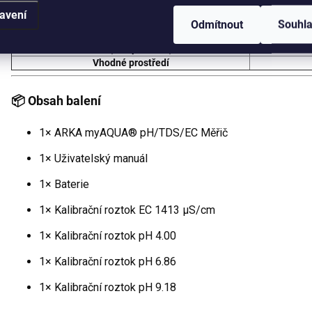
Rozlišení EC
avení
Přesnost EC
Odmítnout
Souhl
Teplota
ATC (kompenzace)
Vhodné prostředí
📦 Obsah balení
1× ARKA myAQUA® pH/TDS/EC Měřič
1× Uživatelský manuál
1× Baterie
1× Kalibrační roztok EC 1413 µS/cm
1× Kalibrační roztok pH 4.00
1× Kalibrační roztok pH 6.86
1× Kalibrační roztok pH 9.18