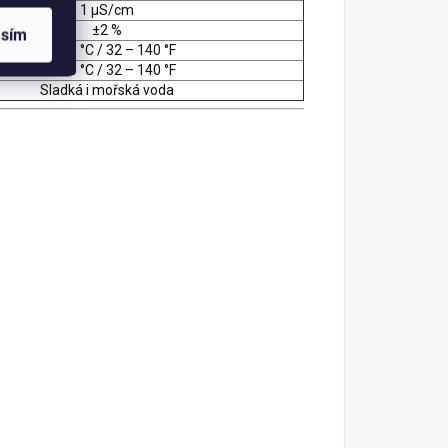
1 µS/cm
±2 %
asím
0 – 60 °C / 32 – 140 °F
0 – 60 °C / 32 – 140 °F
Sladká i mořská voda