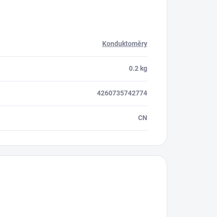
Konduktoměry
0.2 kg
4260735742774
CN