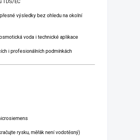
 u TDS/EC
přesné výsledky bez ohledu na okolní
 osmotická voda i technické aplikace
ch i profesionálních podmínkách
microsiemens
kračujte rysku, měřák není vodotěsný)