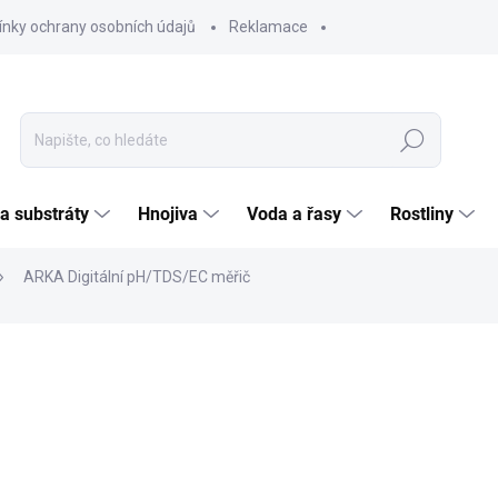
nky ochrany osobních údajů
Reklamace
Hledat
 a substráty
Hnojiva
Voda a řasy
Rostliny
ARKA Digitální pH/TDS/EC měřič
ČKA:
ARKA
1 5
1 290
Měrná
MOME
cena:
MOŽNO