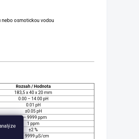
ou nebo osmotickou vodou
Rozsah / Hodnota
183,5 x 40 x 20 mm
0.00 – 14.00 pH
0.01 pH
±0.05 pH
0 – 9999 ppm
1 ppm
 analýze
±2 %
0 – 9999 µS/cm