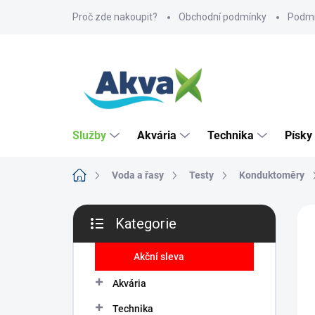
Přejít
Proč zde nakoupit?
Obchodní podmínky
Podmí
na
obsah
Služby
Akvária
Technika
Písky
Domů
Voda a řasy
Testy
Konduktoměry
P
ZNA
Kategorie
o
Přeskočit
s
kategorie
t
Akční sleva
r
Akvária
a
n
Technika