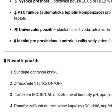
💧
Vysoká přesnost
– odchylka pouze ±0,05 pH a ±2 %
🌡️
ATC funkce (automatická teplotní kompenzace)
pro 
teplotu
🌍
Univerzální použití
– sladká i slaná voda, pitná voda,
🧪
Ideální pro pravidelnou kontrolu kvality vody
v domácí
🧪 Návod k použití
Sundejte ochranou krytku
Zmáčkněte tlačítko ON/OFF
Tlačítkem MODE/CAL můžete měnit hodnoty pH, ppm, 
Ponořte zařízení do testované kapaliny (Důležité, nepře