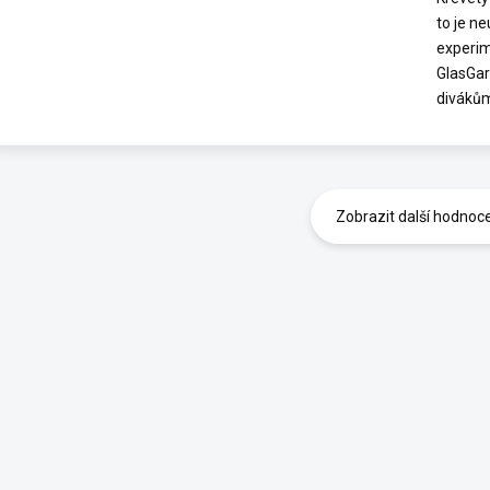
to je n
experim
GlasGar
diváků
Zobrazit další hodnoc