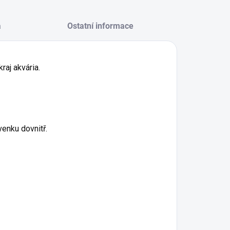
a
Ostatní informace
raj akvária.
enku dovnitř.