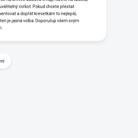
euvěřitelný cvrkot. Pokud chcete přestat
entovat a dopřát krevetkám to nejlepší,
ten je jasná volba. Doporučuji všem svým
m.
ení