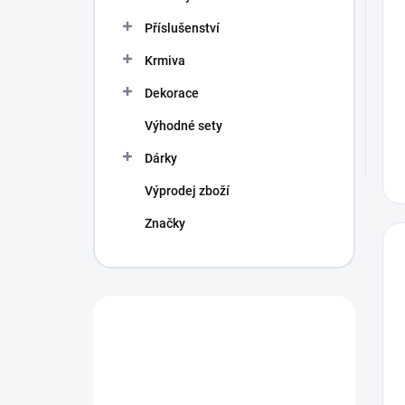
Příslušenství
Krmiva
Dekorace
Výhodné sety
Dárky
Výprodej zboží
Značky
Máte otázku?
Obráťte se na
profíka.