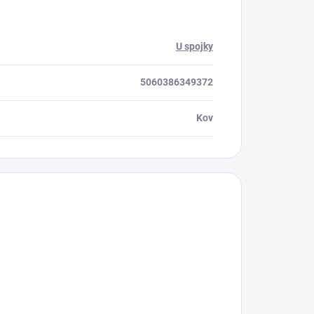
U spojky
5060386349372
Kov