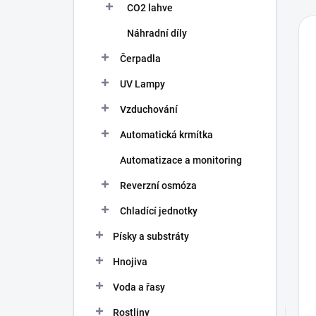
CO2 lahve
Náhradní díly
Čerpadla
UV Lampy
Vzduchování
Automatická krmítka
Automatizace a monitoring
Reverzní osmóza
Chladící jednotky
Písky a substráty
Hnojiva
Voda a řasy
Rostliny