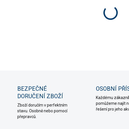
−
U trub
a akvár
DETAIL
ZE
BEZPEČNÉ
OSOBNÍ PŘÍ
DORUČENÍ ZBOŽÍ
Každému zákazní
pomůžeme najít ne
Zboží doručím v perfektním
řešení pro jeho ak
stavu. Osobně nebo pomocí
přepravců.