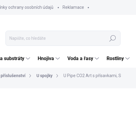
nky ochrany osobních údajů
Reklamace
Hledat
 a substráty
Hnojiva
Voda a řasy
Rostliny
 příslušenství
U spojky
U Pipe CO2 Art s přísavkami, S
ČKA:
CO2 ART
199
164,4
Měrná
SKL
cena:
MOŽNO