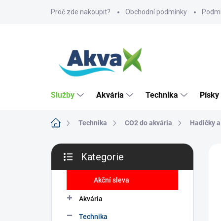
Přejít
Proč zde nakoupit?
Obchodní podmínky
Podmí
na
obsah
Služby
Akvária
Technika
Písky
Domů
Technika
CO2 do akvária
Hadičky a
P
ZNA
Kategorie
o
Přeskočit
s
kategorie
t
Akční sleva
r
Akvária
a
n
Technika