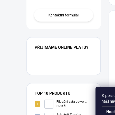
Kontaktní formulář
PŘIJÍMÁME ONLINE PLATBY
TOP 10 PRODUKTŮ
K perso
naší ná
Filtrační vata Juwel
BioPad pro Bioflow 3.0,
39 Kč
Compact M, 5 ks
Nast
Substrát Tropica