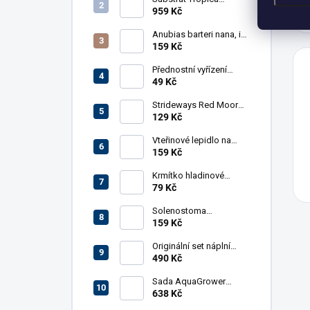
Aquarium Soil, 9 l
959 Kč
Anubias barteri nana, in-
vitro
159 Kč
Přednostní vyřízení
objednávky
49 Kč
Strideways Red Moor
Wood 100g
129 Kč
Vteřinové lepidlo na
rostliny Me Aquaristic
159 Kč
20 g
Krmítko hladinové
AkvaX s přísavkou,
79 Kč
kruhové, 7,5 cm
Solenostoma
tetragonum 'Pearl
159 Kč
Moss', in-vitro
Originální set náplní
Juwel M pro Bioflow 3.0
490 Kč
Sada AquaGrower
Micro a Macro Complex
638 Kč
Light, 1000 ml