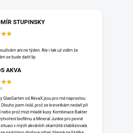
MÍR STUPINSKY
6
oužívám ani ne týden. Ale i tak už vidím že
ám se bude dařit líp
S AKVA
26
y GlasGarten od AkvaX jsou pro mě naprostou
. Dlouho jsem řešil, proč se krevetkám nedaří při
í nebo proč mizí mladé kusy. Kombinace Bakter
vytvoření biofilmu a Mineral Junkie pro pevné
 situaci v mých akváriích okamžitě stabilizovala.
se na krmivo doslova vrhají, hlavně na lízátka,