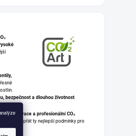
CO₂
vysoké
jší
ntily,
 přesné
ostlin.
u, bezpečnost a dlouhou životnost
.
 analýze
valitu, inovace a profesionální CO₂
 akváriu dopřát ty nejlepší podmínky pro