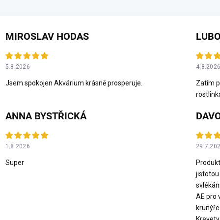
MIROSLAV HODAS
LUBO
5.8.2026
4.8.202
Jsem spokojen Akvárium krásně prosperuje.
Zatím p
rostlink
ANNA BYSTŘICKÁ
DAVO
1.8.2026
29.7.20
Super
Produkt
jistotou
svlékán
AE pro 
krunýře
Krevety 