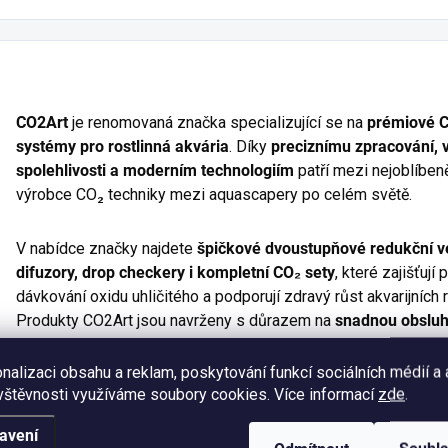
CO2Art
je renomovaná značka specializující se na
prémiové 
systémy pro rostlinná akvária
. Díky
preciznímu zpracování, 
spolehlivosti a moderním technologiím
patří mezi nejoblíbeně
výrobce CO₂ techniky mezi aquascapery po celém světě.
V nabídce značky najdete
špičkové dvoustupňové redukční ve
difuzory, drop checkery i kompletní CO₂ sety
, které zajišťují
dávkování oxidu uhličitého a podporují zdravý růst akvarijních r
Produkty CO2Art jsou navrženy s důrazem na
snadnou obsluh
nalizaci obsahu a reklam, poskytování funkcí sociálních médií a
CO2Art si vybudoval pověst značky, která je synonymem pro
k
vštěvnosti využíváme soubory cookies. Více informací
zde
.
techniku
. Je ideální volbou pro každého, kdo chce rostlinnému
růst.
avení