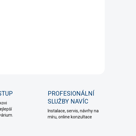
+
Přidat do košíku
ka z nerezové oceli pro CO₂ systémy. Pro hadičky 4/6 mm
ia s tloušťkou skla 1 cm.
NÍ INFORMACE
PTAT SE
HLÍDAT
STUP
PROFESIONÁLNÍ
SLUŽBY NAVÍC
kovi
jlepší
Instalace, servis, návrhy na
várium.
míru, online konzultace