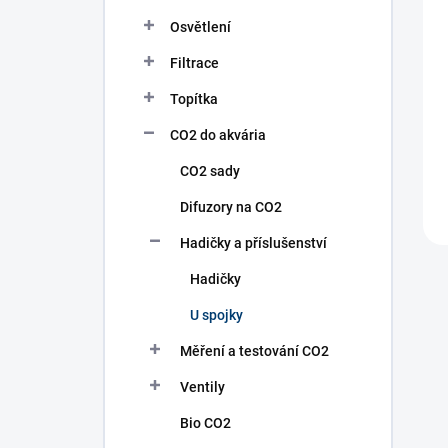
n
í
Osvětlení
p
Filtrace
a
n
Topítka
e
l
CO2 do akvária
CO2 sady
Difuzory na CO2
Hadičky a příslušenství
Hadičky
U spojky
Měření a testování CO2
Ventily
Bio CO2