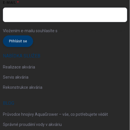
E-MAIL
Vložením e-mailu souhlasíte s
podmínkami ochrany osobních údajů
Přihlásit se
NABÍDKA SLUŽEB
Realizace akvária
Servis akvária
Rekonstrukce akvária
BLOG
Průvodce hnojivy AquaGrower – vše, co potřebujete vědět
Správné proudění vody v akváriu