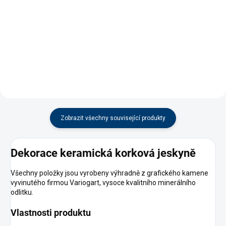
Sada Easy Life Voogle a Humin
Výtažek z listů catappy bez
Pro+, podpora zdraví, imunity a
nečistot, podporuje zdraví ryb a
celkové vitality ryb, 2x 250 ml
zklidňuje vodu. Antibakteriální
účinek bez zbarvení vody. Balení
500 ml.
Zobrazit všechny související produkty
Dekorace keramická korková jeskyně
Všechny položky jsou vyrobeny výhradně z grafického kamene
vyvinutého firmou Variogart, vysoce kvalitního minerálního
odlitku.
Vlastnosti produktu