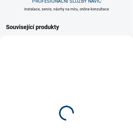
PROFESIONÁLNÍ SLUŽBY NAVÍC
Instalace, servis, návrhy na míru, online konzultace
Související produkty
AKCE
CENA / KVALITA
VÍCE ZA MÉNĚ
VÍCE ZA MÉNĚ
SKLADEM
SKLADEM
(3 KS)
(>5 KS)
Sada pro vitalitu ryb Easy
Easy Life Catappa-X 500
Life, 250 ml
ml
361 Kč
299 Kč
Do košíku
Do košíku