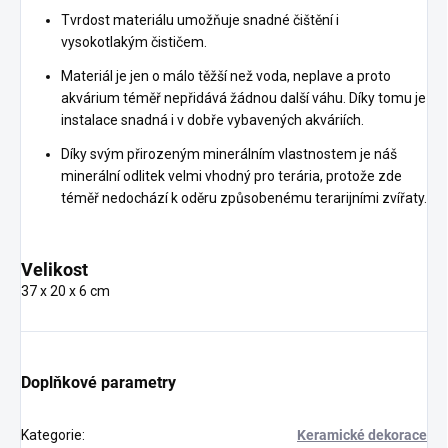
Tvrdost materiálu umožňuje snadné čištění i
vysokotlakým čističem.
Materiál je jen o málo těžší než voda, neplave a proto
akvárium téměř nepřidává žádnou další váhu. Díky tomu je
instalace snadná i v dobře vybavených akváriích.
Díky svým přirozeným minerálním vlastnostem je náš
minerální odlitek velmi vhodný pro terária, protože zde
téměř nedochází k oděru způsobenému terarijními zvířaty.
Velikost
37 x 20 x 6 cm
Doplňkové parametry
Kategorie
:
Keramické dekorace