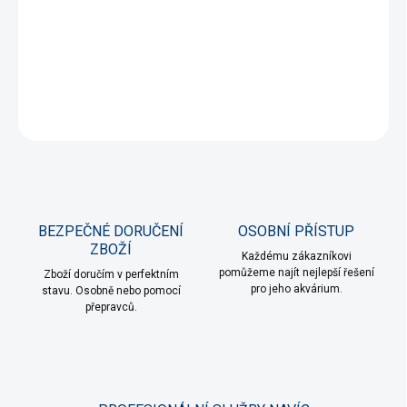
Keramická korková jeskyně z kvalitního minerálního odlitku,
bezpečná pro sladkou i slanou vodu. Odolná, snadno čistitelná, s
přirozeným vzhledem a vhodná do terárií i akvárií.
DETAILNÍ INFORMACE
ZEPTAT SE
HLÍDAT
BEZPEČNÉ DORUČENÍ
OSOBNÍ PŘÍSTUP
ZBOŽÍ
Každému zákazníkovi
pomůžeme najít nejlepší řešení
Zboží doručím v perfektním
pro jeho akvárium.
stavu. Osobně nebo pomocí
přepravců.