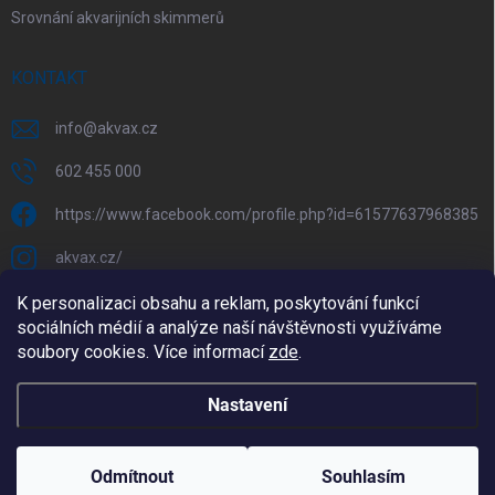
Srovnání akvarijních skimmerů
KONTAKT
info
@
akvax.cz
602 455 000
https://www.facebook.com/profile.php?id=61577637968385
akvax.cz/
602 455 000
K personalizaci obsahu a reklam, poskytování funkcí
sociálních médií a analýze naší návštěvnosti využíváme
@akvax_cz
soubory cookies. Více informací
zde
.
Nastavení
Copyright 2026
AkvaX.cz
. Všechna práva vyhrazena.
Upravit nastavení
cookies
Odmítnout
Souhlasím