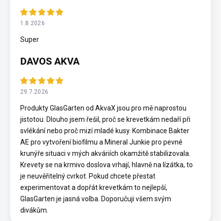
1.8.2026
Super
DAVOS AKVA
29.7.2026
Produkty GlasGarten od AkvaX jsou pro mě naprostou
jistotou. Dlouho jsem řešil, proč se krevetkám nedaří při
svlékání nebo proč mizí mladé kusy. Kombinace Bakter
AE pro vytvoření biofilmu a Mineral Junkie pro pevné
krunýře situaci v mých akváriích okamžitě stabilizovala.
Krevety se na krmivo doslova vrhají, hlavně na lízátka, to
je neuvěřitelný cvrkot. Pokud chcete přestat
experimentovat a dopřát krevetkám to nejlepší,
GlasGarten je jasná volba. Doporučuji všem svým
divákům.