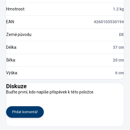
Hmotnost
:
1.2 kg
EAN
:
4260103530194
Země původu
:
DE
Délka
:
37 cm
Šířka
:
20 cm
Výška
:
6 cm
Diskuze
Buďte první, kdo napíše příspěvek k této položce.
Přidat komentář