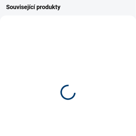
Související produkty
SKLADEM
(>5 KS)
Aqua Style Uhlazovač
dna 25 cm
249 Kč
Do košíku
Praktická uhlazovačka pro
rovnání substrátů a písků při
instalaci akvária nebo po údržbě.