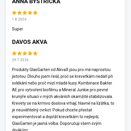
ANNA BYSTŘICKÁ
1.8.2026
Super
DAVOS AKVA
29.7.2026
Produkty GlasGarten od AkvaX jsou pro mě naprostou
jistotou. Dlouho jsem řešil, proč se krevetkám nedaří při
svlékání nebo proč mizí mladé kusy. Kombinace Bakter
AE pro vytvoření biofilmu a Mineral Junkie pro pevné
krunýře situaci v mých akváriích okamžitě stabilizovala.
Krevety se na krmivo doslova vrhají, hlavně na lízátka, to
je neuvěřitelný cvrkot. Pokud chcete přestat
experimentovat a dopřát krevetkám to nejlepší,
GlasGarten je jasná volba. Doporučuji všem svým
divákům.