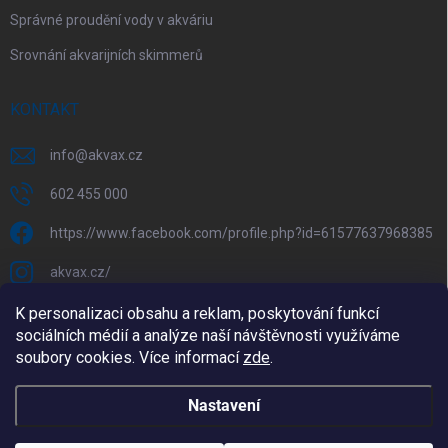
Správné proudění vody v akváriu
Srovnání akvarijních skimmerů
KONTAKT
info
@
akvax.cz
602 455 000
https://www.facebook.com/profile.php?id=61577637968385
akvax.cz/
602 455 000
K personalizaci obsahu a reklam, poskytování funkcí
sociálních médií a analýze naší návštěvnosti využíváme
@akvax_cz
soubory cookies. Více informací
zde
.
Nastavení
Copyright 2026
AkvaX.cz
. Všechna práva vyhrazena.
Upravit nastavení