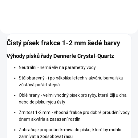
Čistý písek frakce 1-2 mm šedé barvy
Výhody písků řady Dennerle Crystal-Quartz
Neutrální - nemá vliv na parametry vody
Stálobarevný - i po několika letech v akváriu barva ísku
zůstává pořád stejná
Oblé hrany - velmi vhodný písek pro ryby, které žijí u dna
nebo do písku ryjou ústy
Zrnitost 1-2 mm - vhodná frakce pro dobré proudění vody
dnem akvária a zasazení rostlin
Zabraňuje propadání krmiva do písku, které by mohlo
zahnívat a způsobovat řasu