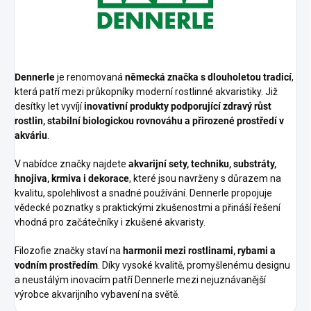
Dennerle
je renomovaná
německá značka s dlouholetou tradicí
,
která patří mezi průkopníky moderní rostlinné akvaristiky. Již
desítky let vyvíjí
inovativní produkty podporující zdravý růst
rostlin, stabilní biologickou rovnováhu a přirozené prostředí v
akváriu
.
V nabídce značky najdete
akvarijní sety, techniku, substráty,
hnojiva, krmiva i dekorace
, které jsou navrženy s důrazem na
kvalitu, spolehlivost a snadné používání. Dennerle propojuje
vědecké poznatky s praktickými zkušenostmi a přináší řešení
vhodná pro začátečníky i zkušené akvaristy.
Filozofie značky staví na
harmonii mezi rostlinami, rybami a
vodním prostředím
. Díky vysoké kvalitě, promyšlenému designu
a neustálým inovacím patří Dennerle mezi nejuznávanější
výrobce akvarijního vybavení na světě.