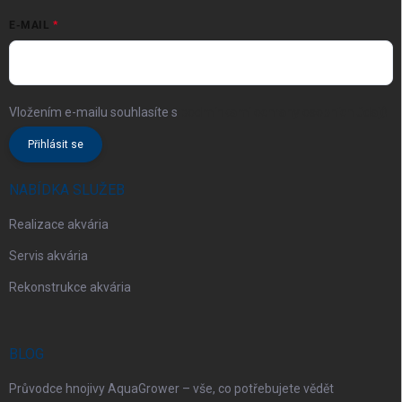
E-MAIL
Vložením e-mailu souhlasíte s
podmínkami ochrany osobních údajů
Přihlásit se
NABÍDKA SLUŽEB
Realizace akvária
Servis akvária
Rekonstrukce akvária
BLOG
Průvodce hnojivy AquaGrower – vše, co potřebujete vědět