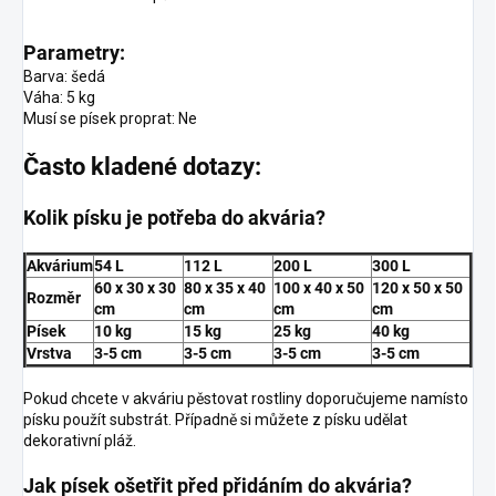
Parametry:
Barva: šedá
Váha: 5 kg
Musí se písek proprat: Ne
Často kladené dotazy:
Kolik písku je potřeba do akvária?
Akvárium
54 L
112 L
200 L
300 L
60 x 30 x 30
80 x 35 x 40
100 x 40 x 50
120 x 50 x 50
Rozměr
cm
cm
cm
cm
Písek
10 kg
15 kg
25 kg
40 kg
Vrstva
3-5 cm
3-5 cm
3-5 cm
3-5 cm
Pokud chcete v akváriu pěstovat rostliny doporučujeme namísto
písku použít substrát. Případně si můžete z písku udělat
dekorativní pláž.
Jak písek ošetřit před přidáním do akvária?