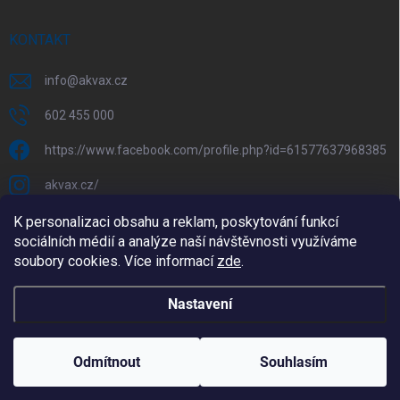
KONTAKT
info
@
akvax.cz
602 455 000
https://www.facebook.com/profile.php?id=61577637968385
akvax.cz/
602 455 000
K personalizaci obsahu a reklam, poskytování funkcí
sociálních médií a analýze naší návštěvnosti využíváme
@akvax_cz
soubory cookies. Více informací
zde
.
Nastavení
Copyright 2026
AkvaX.cz
. Všechna práva vyhrazena.
Upravit nastavení
cookies
Odmítnout
Souhlasím
Vytvořil Shoptet