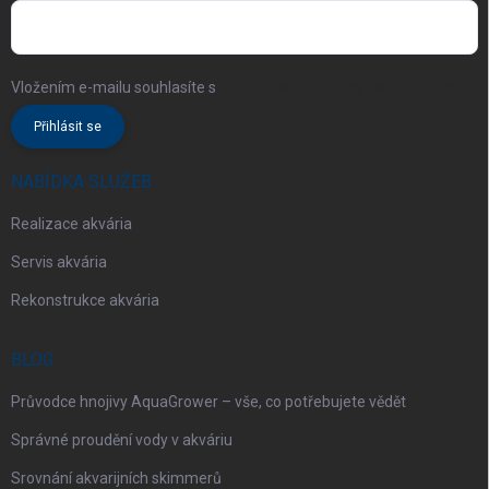
Vložením e-mailu souhlasíte s
podmínkami ochrany osobních údajů
Přihlásit se
NABÍDKA SLUŽEB
Realizace akvária
Servis akvária
Rekonstrukce akvária
BLOG
Průvodce hnojivy AquaGrower – vše, co potřebujete vědět
Správné proudění vody v akváriu
Srovnání akvarijních skimmerů