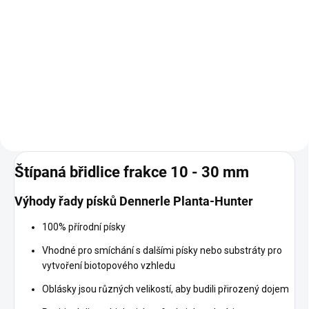
Do košíku
Praktická uhlazovačka pro
rovnání substrátů a písků při
instalaci akvária nebo po údržbě.
Štípaná břidlice frakce 10 - 30 mm
Výhody řady písků Dennerle Planta-Hunter
100% přírodní písky
Vhodné pro smíchání s dalšími písky nebo substráty pro
vytvoření biotopového vzhledu
Oblásky jsou různých velikostí, aby budili přirozený dojem