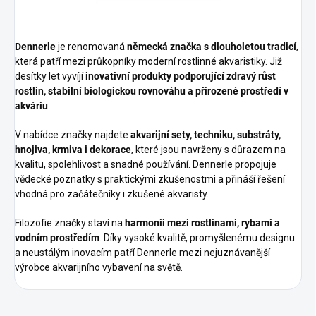
Dennerle
je renomovaná
německá značka s dlouholetou tradicí
,
která patří mezi průkopníky moderní rostlinné akvaristiky. Již
desítky let vyvíjí
inovativní produkty podporující zdravý růst
rostlin, stabilní biologickou rovnováhu a přirozené prostředí v
akváriu
.
V nabídce značky najdete
akvarijní sety, techniku, substráty,
hnojiva, krmiva i dekorace
, které jsou navrženy s důrazem na
kvalitu, spolehlivost a snadné používání. Dennerle propojuje
vědecké poznatky s praktickými zkušenostmi a přináší řešení
vhodná pro začátečníky i zkušené akvaristy.
Filozofie značky staví na
harmonii mezi rostlinami, rybami a
vodním prostředím
. Díky vysoké kvalitě, promyšlenému designu
a neustálým inovacím patří Dennerle mezi nejuznávanější
výrobce akvarijního vybavení na světě.