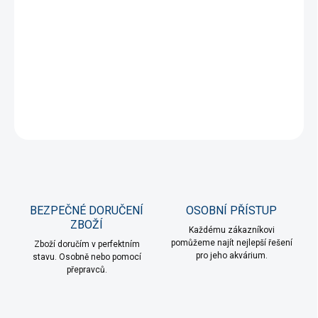
cena:
MOŽNOSTI
DORUČENÍ
100% přírodní písky dodávají akváriu autentický vzhled a
podporují přirozené prostředí pro ryby i rostliny.
DETAILNÍ INFORMACE
ZEPTAT SE
HLÍDAT
BEZPEČNÉ DORUČENÍ
OSOBNÍ PŘÍSTUP
ZBOŽÍ
Každému zákazníkovi
pomůžeme najít nejlepší řešení
Zboží doručím v perfektním
pro jeho akvárium.
stavu. Osobně nebo pomocí
přepravců.