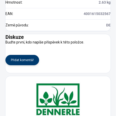
Hmotnost
:
2.63 kg
EAN
:
4001615032567
Země původu
:
DE
Diskuze
Buďte první, kdo napíše příspěvek k této položce.
Přidat komentář