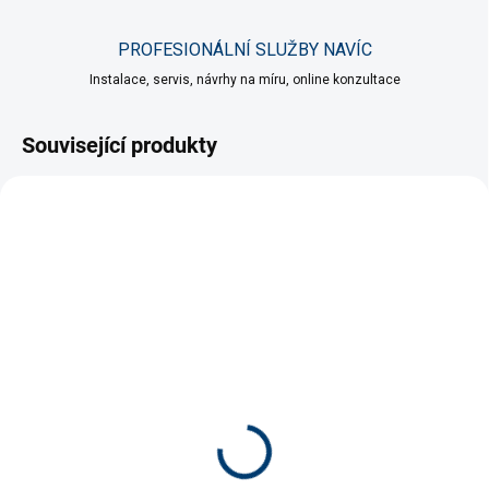
PROFESIONÁLNÍ SLUŽBY NAVÍC
Instalace, servis, návrhy na míru, online konzultace
Související produkty
SKLADEM
(>5 KS)
Aqua Style Uhlazovač
dna 25 cm
249 Kč