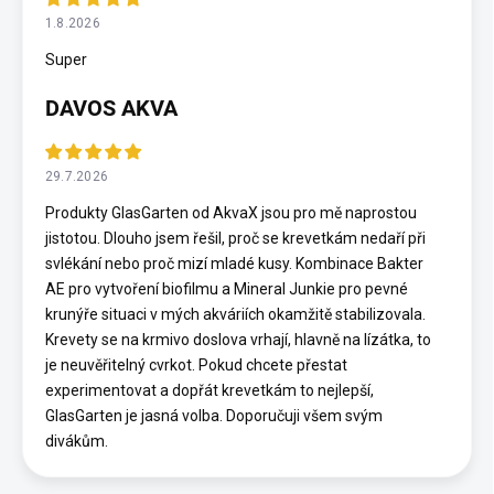
1.8.2026
Super
DAVOS AKVA
29.7.2026
Produkty GlasGarten od AkvaX jsou pro mě naprostou
jistotou. Dlouho jsem řešil, proč se krevetkám nedaří při
svlékání nebo proč mizí mladé kusy. Kombinace Bakter
AE pro vytvoření biofilmu a Mineral Junkie pro pevné
krunýře situaci v mých akváriích okamžitě stabilizovala.
Krevety se na krmivo doslova vrhají, hlavně na lízátka, to
je neuvěřitelný cvrkot. Pokud chcete přestat
experimentovat a dopřát krevetkám to nejlepší,
GlasGarten je jasná volba. Doporučuji všem svým
divákům.