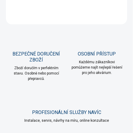
DETAILNÍ INFORMACE
ZEPTAT SE
HLÍDAT
BEZPEČNÉ DORUČENÍ
OSOBNÍ PŘÍSTUP
ZBOŽÍ
Každému zákazníkovi
pomůžeme najít nejlepší řešení
Zboží doručím v perfektním
pro jeho akvárium.
stavu. Osobně nebo pomocí
přepravců.
PROFESIONÁLNÍ SLUŽBY NAVÍC
Instalace, servis, návrhy na míru, online konzultace