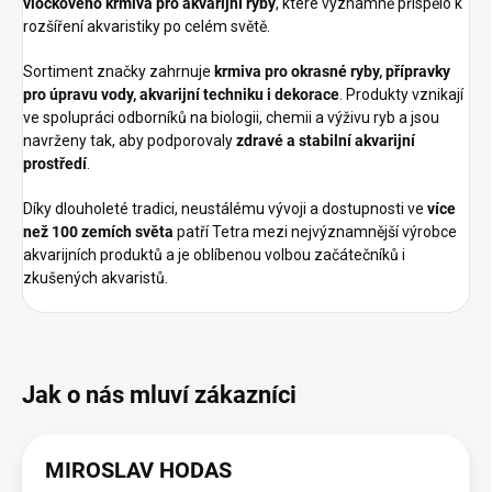
vločkového krmiva pro akvarijní ryby
, které významně přispělo k
rozšíření akvaristiky po celém světě.
Sortiment značky zahrnuje
krmiva pro okrasné ryby, přípravky
pro úpravu vody, akvarijní techniku i dekorace
. Produkty vznikají
ve spolupráci odborníků na biologii, chemii a výživu ryb a jsou
navrženy tak, aby podporovaly
zdravé a stabilní akvarijní
prostředí
.
Díky dlouholeté tradici, neustálému vývoji a dostupnosti ve
více
než 100 zemích světa
patří Tetra mezi nejvýznamnější výrobce
akvarijních produktů a je oblíbenou volbou začátečníků i
zkušených akvaristů.
MIROSLAV HODAS