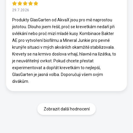
29.7.2026
Produkty GlasGarten od AkvaX jsou pro mě naprostou
jistotou. Dlouho jsem řešil, proč se krevetkám nedaří při
svlékání nebo proč mizí mladé kusy. Kombinace Bakter
AE pro vytvoření biofilmu a Mineral Junkie pro pevné
krunýře situaci v mých akváriích okamžitě stabilizovala.
Krevety se na krmivo doslova vrhají, hlavně na lízátka, to
je neuvěřitelný cvrkot. Pokud chcete přestat
experimentovat a dopřát krevetkám to nejlepší,
GlasGarten je jasná volba. Doporučuji všem svým
divákům.
Zobrazit další hodnocení