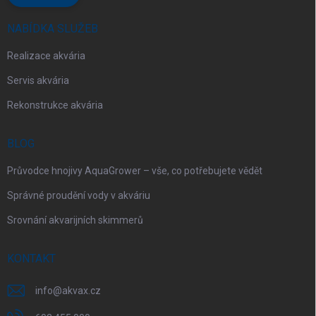
NABÍDKA SLUŽEB
Realizace akvária
Servis akvária
Rekonstrukce akvária
BLOG
Průvodce hnojivy AquaGrower – vše, co potřebujete vědět
Správné proudění vody v akváriu
Srovnání akvarijních skimmerů
KONTAKT
info
@
akvax.cz