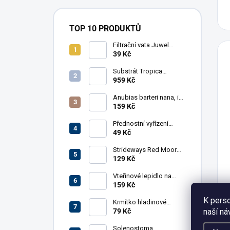
TOP 10 PRODUKTŮ
Filtrační vata Juwel
BioPad pro Bioflow 3.0,
39 Kč
Compact M, 5 ks
Substrát Tropica
Aquarium Soil, 9 l
959 Kč
Anubias barteri nana, in-
vitro
159 Kč
Přednostní vyřízení
objednávky
49 Kč
Strideways Red Moor
Wood 100g
129 Kč
Vteřinové lepidlo na
rostliny Me Aquaristic
159 Kč
20 g
K perso
Krmítko hladinové
naší ná
AkvaX s přísavkou,
79 Kč
kruhové, 7,5 cm
Solenostoma