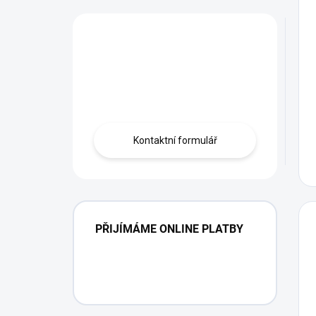
Máte otázku?
Obráťte se na
profíka.
Kontaktní formulář
PŘIJÍMÁME ONLINE PLATBY