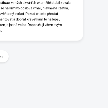
 situaci v mých akváriích okamžitě stabilizovala.
se na krmivo doslova vrhají, hlavně na lízátka,
euvěřitelný cvrkot. Pokud chcete přestat
entovat a dopřát krevetkám to nejlepší,
ten je jasná volba. Doporučuji všem svým
m.
ení