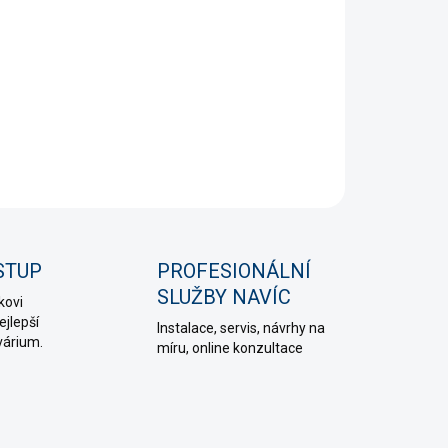
 hnojivo s důležitými živinami pro podporu růstu
jních rostlin. Ideální koncentrace pro malá akvária.
NÍ INFORMACE
PTAT SE
HLÍDAT
STUP
PROFESIONÁLNÍ
SLUŽBY NAVÍC
kovi
jlepší
Instalace, servis, návrhy na
várium.
míru, online konzultace