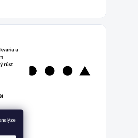
kvária a
ým
ý růst
ší
de má
ě
 analýze