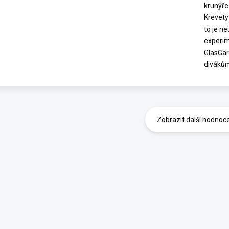
krunýře
Krevety 
to je n
experim
GlasGar
diváků
Zobrazit další hodnoc