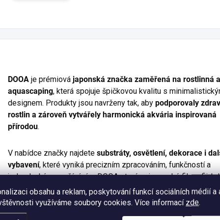
DOOA
je prémiová
japonská značka zaměřená na rostlinná a
aquascaping
, která spojuje špičkovou kvalitu s minimalistick
designem. Produkty jsou navrženy tak, aby
podporovaly zdrav
rostlin a zároveň vytvářely harmonická akvária inspirovaná
přírodou
.
V nabídce značky najdete
substráty, osvětlení, dekorace i dal
vybavení
, které vyniká precizním zpracováním, funkčností a
jednoduchým používáním. DOOA staví na japonské filozofii, k
každý detail svůj význam a přispívá ke krásnému i dlouhodob
nalizaci obsahu a reklam, poskytování funkcí sociálních médií a
stabilnímu akváriu.
vštěvnosti využíváme soubory cookies. Více informací
zde
.