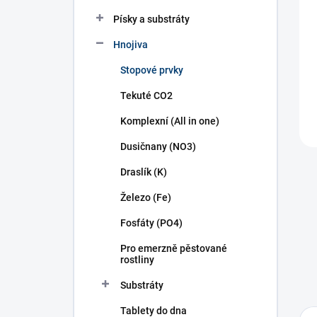
n
í
Písky a substráty
p
Hnojiva
a
n
Stopové prvky
e
l
Tekuté CO2
Komplexní (All in one)
Dusičnany (NO3)
Draslík (K)
Železo (Fe)
Fosfáty (PO4)
Pro emerzně pěstované
rostliny
Substráty
Tablety do dna