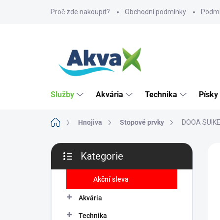
Přejít
Proč zde nakoupit?
Obchodní podmínky
Podmí
na
obsah
Služby
Akvária
Technika
Písky
Domů
Hnojiva
Stopové prvky
DOOA SUIKEI
P
ZNA
Kategorie
o
Přeskočit
s
kategorie
t
Akční sleva
r
Akvária
a
n
Technika