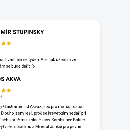
MÍR STUPINSKY
6
oužívám ani ne týden. Ale i tak už vidím že
ám se bude dařit líp
S AKVA
26
y GlasGarten od AkvaX jsou pro mě naprostou
. Dlouho jsem řešil, proč se krevetkám nedaří při
í nebo proč mizí mladé kusy. Kombinace Bakter
vytvoření biofilmu a Mineral Junkie pro pevné