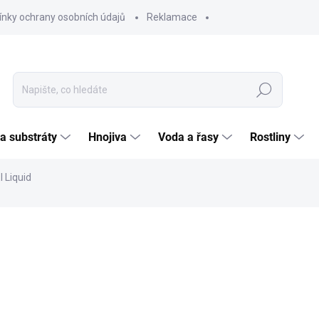
nky ochrany osobních údajů
Reklamace
Hledat
 a substráty
Hnojiva
Voda a řasy
Rostliny
 Liquid
ČKA:
DOOA
257
212,4
Měrná
SKL
cena:
MOŽNO