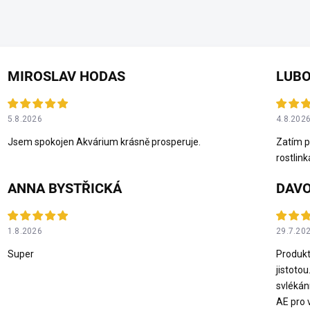
MIROSLAV HODAS
LUBO
5.8.2026
4.8.202
Jsem spokojen Akvárium krásně prosperuje.
Zatím p
rostlink
ANNA BYSTŘICKÁ
DAVO
1.8.2026
29.7.20
Super
Produkt
jistotou
svlékán
AE pro 