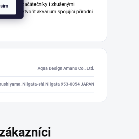
libu mezi začátečníky i zkušenými
asím
í chtějí vytvořit akvárium spojující přírodní
Aqua Design Amano Co., Ltd.
rushiyama, Niigata-shi,Niigata 953-0054 JAPAN