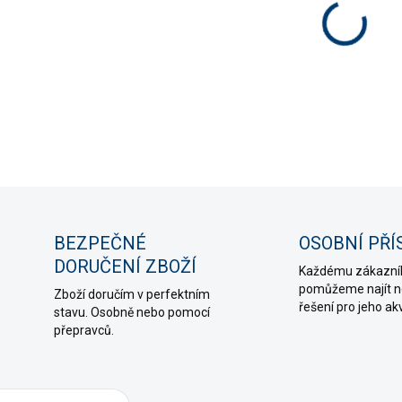
Tekuté
akvari
DETAIL
ZE
BEZPEČNÉ
OSOBNÍ PŘÍ
DORUČENÍ ZBOŽÍ
Každému zákazní
pomůžeme najít ne
Zboží doručím v perfektním
řešení pro jeho ak
stavu. Osobně nebo pomocí
přepravců.