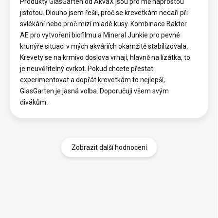
Produkty GlasGarten od AkvaX jsou pro mě naprostou
jistotou. Dlouho jsem řešil, proč se krevetkám nedaří při
svlékání nebo proč mizí mladé kusy. Kombinace Bakter
AE pro vytvoření biofilmu a Mineral Junkie pro pevné
krunýře situaci v mých akváriích okamžitě stabilizovala.
Krevety se na krmivo doslova vrhají, hlavně na lízátka, to
je neuvěřitelný cvrkot. Pokud chcete přestat
experimentovat a dopřát krevetkám to nejlepší,
GlasGarten je jasná volba. Doporučuji všem svým
divákům.
Zobrazit další hodnocení