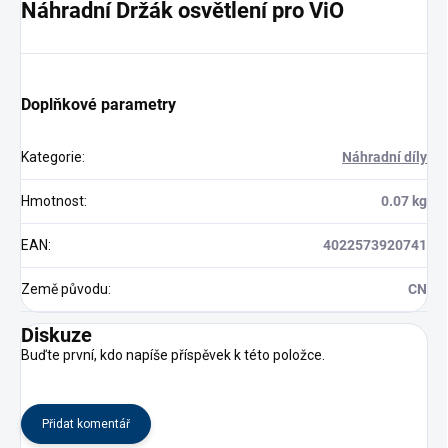
Náhradní Držák osvětlení pro ViO
Doplňkové parametry
Kategorie
:
Náhradní díly
Hmotnost
:
0.07 kg
EAN
:
4022573920741
Země původu
:
CN
Diskuze
Buďte první, kdo napíše příspěvek k této položce.
Přidat komentář