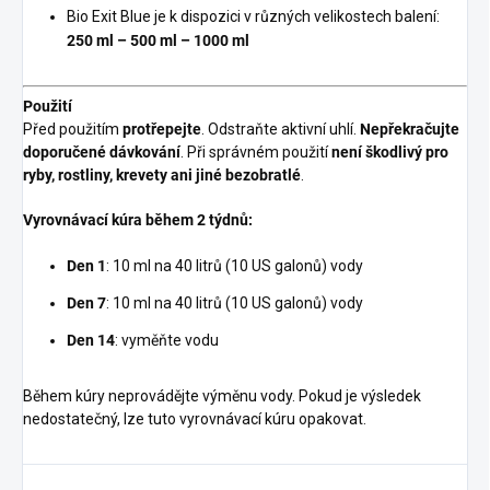
Bio Exit Blue je k dispozici v různých velikostech balení:
250 ml – 500 ml – 1000 ml
Použití
Před použitím
protřepejte
. Odstraňte aktivní uhlí.
Nepřekračujte
doporučené dávkování
. Při správném použití
není škodlivý pro
ryby, rostliny, krevety ani jiné bezobratlé
.
Vyrovnávací kúra během 2 týdnů:
Den 1
: 10 ml na 40 litrů (10 US galonů) vody
Den 7
: 10 ml na 40 litrů (10 US galonů) vody
Den 14
: vyměňte vodu
Během kúry neprovádějte výměnu vody. Pokud je výsledek
nedostatečný, lze tuto vyrovnávací kúru opakovat.