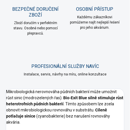
BEZPEČNÉ DORUČENÍ
OSOBNÍ PŘÍSTUP
ZBOŽÍ
Každému zákazníkovi
pomůžeme najít nejlepší řešení
Zboží doručím v perfektním
pro jeho akvárium.
stavu. Osobně nebo pomocí
přepravců.
PROFESIONÁLNÍ SLUŽBY NAVÍC
Instalace, servis, návrhy na míru, online konzultace
Mikrobiologická nerovnováha půdních bakterií může umožnit
růst sinic (modrozelených řas).
Bio-Exit Blue silně stimuluje růst
heterotrofních půdních bakterií
. Tímto způsobem lze zcela
obnovit mikrobiologickou rovnováhu v substrátu.
Cíleně
potlačuje sinice
(cyanobakterie) bez narušení rovnováhy
akvária.