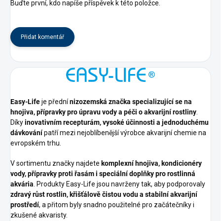
Buďte první, kdo napíše příspěvek k této položce.
Přidat komentář
Easy-Life
je přední
nizozemská značka specializující se na
hnojiva, přípravky pro úpravu vody a péči o akvarijní rostliny
.
Díky
inovativním recepturám, vysoké účinnosti a jednoduchému
dávkování
patří mezi nejoblíbenější výrobce akvarijní chemie na
evropském trhu.
V sortimentu značky najdete
komplexní hnojiva, kondicionéry
vody, přípravky proti řasám i speciální doplňky pro rostlinná
akvária
. Produkty Easy-Life jsou navrženy tak, aby podporovaly
zdravý růst rostlin, křišťálově čistou vodu a stabilní akvarijní
prostředí
, a přitom byly snadno použitelné pro začátečníky i
zkušené akvaristy.