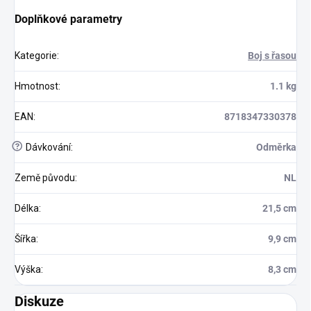
Doplňkové parametry
Kategorie
:
Boj s řasou
Hmotnost
:
1.1 kg
EAN
:
8718347330378
?
Dávkování
:
Odměrka
Země původu
:
NL
Délka
:
21,5 cm
Šířka
:
9,9 cm
Výška
:
8,3 cm
Diskuze