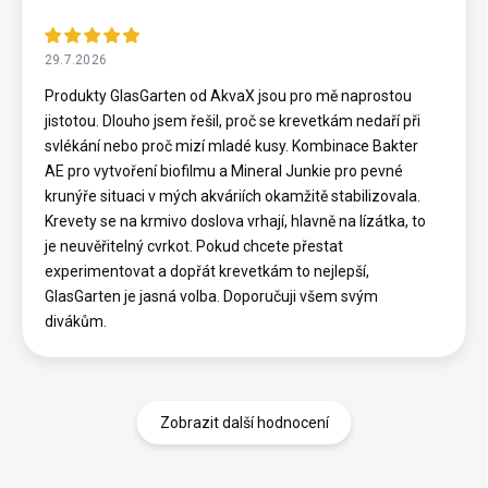
29.7.2026
Produkty GlasGarten od AkvaX jsou pro mě naprostou
jistotou. Dlouho jsem řešil, proč se krevetkám nedaří při
svlékání nebo proč mizí mladé kusy. Kombinace Bakter
AE pro vytvoření biofilmu a Mineral Junkie pro pevné
krunýře situaci v mých akváriích okamžitě stabilizovala.
Krevety se na krmivo doslova vrhají, hlavně na lízátka, to
je neuvěřitelný cvrkot. Pokud chcete přestat
experimentovat a dopřát krevetkám to nejlepší,
GlasGarten je jasná volba. Doporučuji všem svým
divákům.
Zobrazit další hodnocení