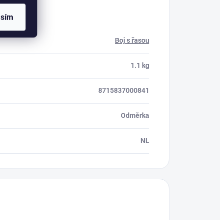
asím
Boj s řasou
1.1 kg
8715837000841
Odměrka
NL