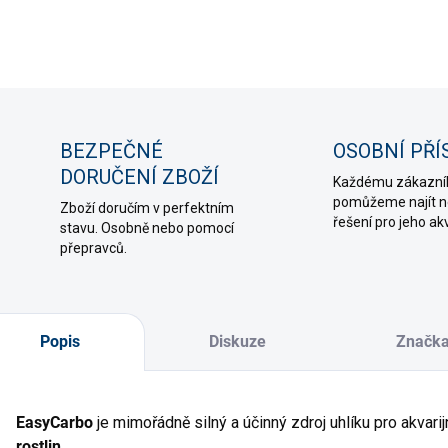
DETAIL
ZE
BEZPEČNÉ
OSOBNÍ PŘÍ
DORUČENÍ ZBOŽÍ
Každému zákazní
pomůžeme najít ne
Zboží doručím v perfektním
řešení pro jeho ak
stavu. Osobně nebo pomocí
přepravců.
Popis
Diskuze
Značk
EasyCarbo
je mimořádně silný a účinný zdroj uhlíku pro akvarijn
rostlin
.