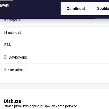
Doplňkové parametry
avení
Odmítnout
Souhl
Kategorie
:
Hmotnost
:
EAN
:
?
Dávkování
:
Země původu
:
Diskuze
Buďte první, kdo napíše příspěvek k této položce.