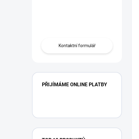
Máte otázku?
Obráťte se na
profíka.
Kontaktní formulář
PŘIJÍMÁME ONLINE PLATBY