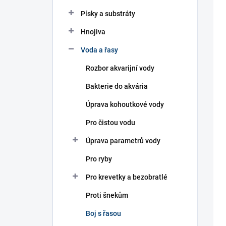
n
í
Písky a substráty
p
Hnojiva
a
n
Voda a řasy
e
l
Rozbor akvarijní vody
Bakterie do akvária
Úprava kohoutkové vody
Pro čistou vodu
Úprava parametrů vody
Pro ryby
Pro krevetky a bezobratlé
Proti šnekům
Boj s řasou