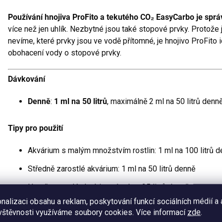
Používání hnojiva ProFito a tekutého CO₂ EasyCarbo je sp
více než jen uhlík. Nezbytné jsou také stopové prvky. Protože 
nevíme, které prvky jsou ve vodě přítomné, je hnojivo ProFito
obohacení vody o stopové prvky.
Dávkování
Denně
:
1 ml na 50 litrů
, maximálně 2 ml na 50 litrů denn
Tipy pro použití
Akvárium s malým množstvím rostlin: 1 ml na 100 litrů 
Středně zarostlé akvárium: 1 ml na 50 litrů denně
Hustě zarostlé akvárium: 1 ml na 25 litrů denně
nalizaci obsahu a reklam, poskytování funkcí sociálních médií a
vštěvnosti využíváme soubory cookies. Více informací
zde
.