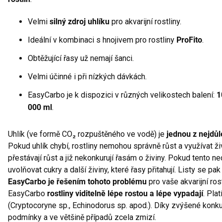
Velmi
silný zdroj uhlíku
pro akvarijní rostliny.
Ideální v kombinaci s hnojivem pro rostliny
ProFito
.
Obtěžující řasy už nemají šanci.
Velmi účinné i při nízkých dávkách.
EasyCarbo je k dispozici v různých velikostech balení:
1
000 ml
.
Uhlík (ve formě CO₂ rozpuštěného ve vodě) je
jednou z nejdůle
Pokud uhlík chybí, rostliny nemohou správně růst a využívat ži
přestávají růst a již nekonkurují řasám o živiny. Pokud tento ne
uvolňovat cukry a další živiny, které řasy přitahují. Listy se pa
EasyCarbo je řešením tohoto problému
pro vaše akvarijní ros
EasyCarbo
rostliny viditelně lépe rostou a lépe vypadají
. Pla
(Cryptocoryne sp., Echinodorus sp. apod.). Díky zvýšené konkur
podmínky a ve většině případů zcela zmizí.