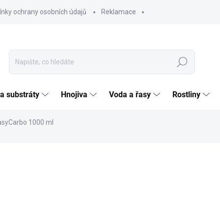
nky ochrany osobních údajů
Reklamace
Hledat
 a substráty
Hnojiva
Voda a řasy
Rostliny
EasyCarbo 1000 ml
ČKA:
EASY LIFE
NA / KVALITA
VÍCE ZA MÉNĚ
479
395,8
Měrná
SKL