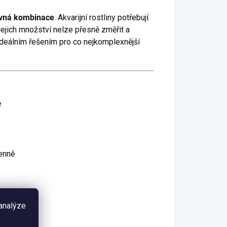
rávná kombinace
. Akvarijní rostliny potřebují
jejich množství nelze přesně změřit a
 ideálním řešením pro co nejkomplexnější
ě
denně
 analýze