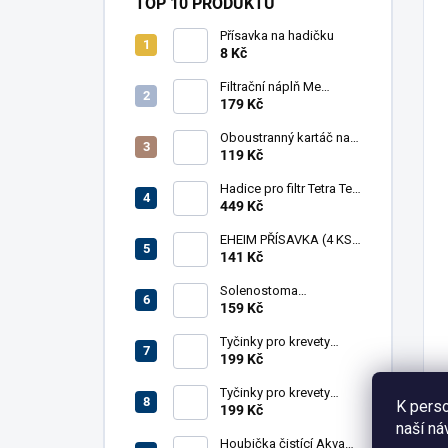
TOP 10 PRODUKTŮ
Přísavka na hadičku
8 Kč
Filtrační náplň Me
Crystal Clear Resin, 30 g
179 Kč
Oboustranný kartáč na
hadice AkvaX, 15/30
119 Kč
mm, 150 cm
Hadice pro filtr Tetra Tec
EX 1200
449 Kč
EHEIM PŘÍSAVKA (4 KS)
PRO FILTR (7271100)
141 Kč
Solenostoma
tetragonum 'Pearl
159 Kč
Moss', in-vitro
Tyčinky pro krevety
GlasGarten 4in1,
199 Kč
základní mix
Tyčinky pro krevety
K perso
GlasGarten 4in1,
199 Kč
naší ná
zeleninové
Houbička čistící AkvaX