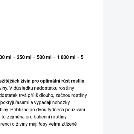
00 ml – 250 ml – 500 ml – 1 000 ml – 5
žitějších živin pro optimální růst rostlin
.
viny. V důsledku nedostatku rostliny
dostatek trvá příliš dlouho, začnou rostliny
k pokryjí řasami a vypadají nehezky.
tliny. Přibližně po dvou týdnech používání
tí to zejména pro bahenní rostliny
enci o živiny mají řasy velmi ztížené