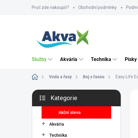
Přejít
Proč zde nakoupit?
Obchodní podmínky
Podmí
na
obsah
Služby
Akvária
Technika
Písky
Domů
Voda a řasy
Boj s řasou
Easy Life 
P
ZNA
Kategorie
o
Přeskočit
CE
s
kategorie
t
Akční sleva
r
Akvária
a
n
Technika