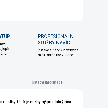
NÍ INFORMACE
PTAT SE
HLÍDAT
STUP
PROFESIONÁLNÍ
SLUŽBY NAVÍC
kovi
jlepší
Instalace, servis, návrhy na
várium.
míru, online konzultace
a
Ostatní informace
í rostliny. Uhlík je
nezbytný pro dobrý růst