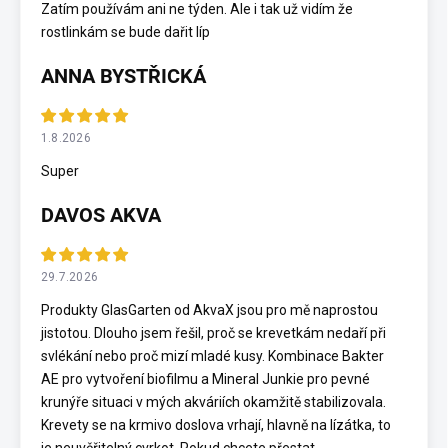
Zatím používám ani ne týden. Ale i tak už vidím že
rostlinkám se bude dařit líp
ANNA BYSTŘICKÁ
1.8.2026
Super
DAVOS AKVA
29.7.2026
Produkty GlasGarten od AkvaX jsou pro mě naprostou
jistotou. Dlouho jsem řešil, proč se krevetkám nedaří při
svlékání nebo proč mizí mladé kusy. Kombinace Bakter
AE pro vytvoření biofilmu a Mineral Junkie pro pevné
krunýře situaci v mých akváriích okamžitě stabilizovala.
Krevety se na krmivo doslova vrhají, hlavně na lízátka, to