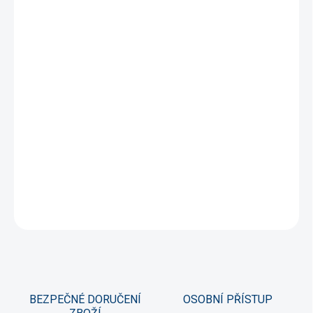
1 ks
290 Kč
/ ks
2 - 5 ks = sleva 3 %
281,30 Kč
/ ks
6 a více ks = sleva 10 %
261 Kč
/ ks
Ušetříte
0 Kč
−
+
Přidat do košíku
Přesný test pro měření obsahu PO4 v akvarijní vodě.
DETAILNÍ INFORMACE
ZEPTAT SE
HLÍDAT
BEZPEČNÉ DORUČENÍ
OSOBNÍ PŘÍSTUP