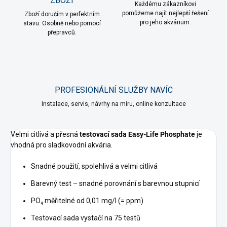
ZBOŽÍ
Každému zákazníkovi
pomůžeme najít nejlepší řešení
Zboží doručím v perfektním
pro jeho akvárium.
stavu. Osobně nebo pomocí
přepravců.
PROFESIONÁLNÍ SLUŽBY NAVÍC
Instalace, servis, návrhy na míru, online konzultace
Velmi citlivá a přesná
testovací sada Easy-Life Phosphate
je
vhodná pro sladkovodní akvária.
Snadné použití, spolehlivá a velmi citlivá
Barevný test – snadné porovnání s barevnou stupnicí
PO₄ měřitelné od 0,01 mg/l (= ppm)
Testovací sada vystačí na 75 testů