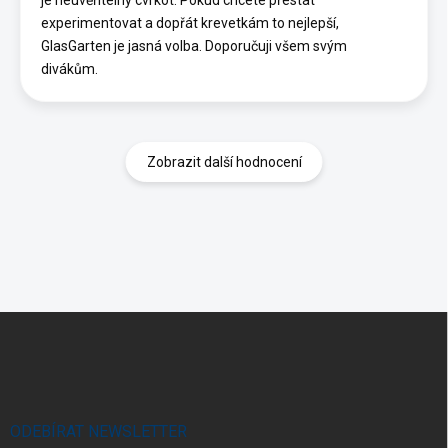
je neuvěřitelný cvrkot. Pokud chcete přestat
experimentovat a dopřát krevetkám to nejlepší,
GlasGarten je jasná volba. Doporučuji všem svým
divákům.
Zobrazit další hodnocení
Z
á
p
a
t
í
ODEBÍRAT NEWSLETTER