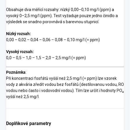
Obsahuje dva měřicí rozsahy: nízký 0,00–0,10 mg/l (ppm) a
vysoký 0–2,5 mg/l (ppm). Test vyžaduje pouze jedno činidlo a
výsledek se snadno porovnává s barevnou stupnicí.
Nízký rozsah:
0,00 – 0,02 – 0,04 – 0,06 – 0,08 – 0,10 mg/l (= ppm)
Vysoký rozsah:
0,0 – 0,5 – 1,0 – 1,5 – 2,0 – 2,5 mg/l (= ppm)
Poznámka
:
Při koncentraci fosfátů vyšší než 2,5 mg/l (= ppm) lze vzorek
vody z akvária zředit vodou bez fosfátů (destilovanou vodou, RO
vodou nebo často i vodovodní vodou). Tím lze určit i hodnoty PO₄
vyšší než 2,5 mg/l.
Doplňkové parametry