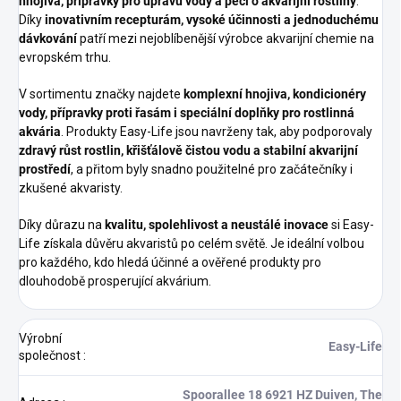
hnojiva, přípravky pro úpravu vody a péči o akvarijní rostliny
.
Díky
inovativním recepturám, vysoké účinnosti a jednoduchému
dávkování
patří mezi nejoblíbenější výrobce akvarijní chemie na
evropském trhu.
V sortimentu značky najdete
komplexní hnojiva, kondicionéry
vody, přípravky proti řasám i speciální doplňky pro rostlinná
akvária
. Produkty Easy-Life jsou navrženy tak, aby podporovaly
zdravý růst rostlin, křišťálově čistou vodu a stabilní akvarijní
prostředí
, a přitom byly snadno použitelné pro začátečníky i
zkušené akvaristy.
Díky důrazu na
kvalitu, spolehlivost a neustálé inovace
si Easy-
Life získala důvěru akvaristů po celém světě. Je ideální volbou
pro každého, kdo hledá účinné a ověřené produkty pro
dlouhodobě prosperující akvárium.
Výrobní
Easy-Life
společnost
:
Spoorallee 18 6921 HZ Duiven, The