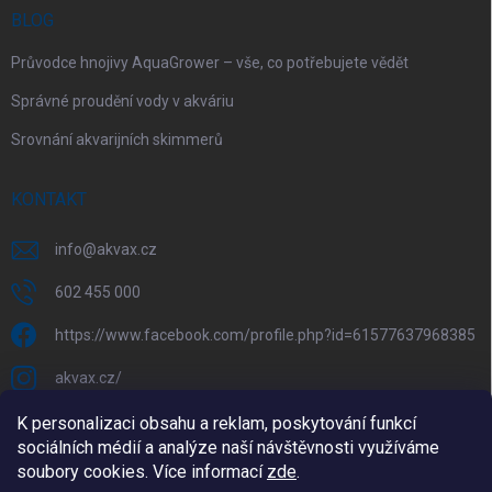
BLOG
Průvodce hnojivy AquaGrower – vše, co potřebujete vědět
Správné proudění vody v akváriu
Srovnání akvarijních skimmerů
KONTAKT
info
@
akvax.cz
602 455 000
https://www.facebook.com/profile.php?id=61577637968385
akvax.cz/
602 455 000
K personalizaci obsahu a reklam, poskytování funkcí
sociálních médií a analýze naší návštěvnosti využíváme
@akvax_cz
soubory cookies. Více informací
zde
.