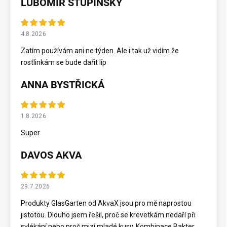
LUBOMÍR STUPINSKY
4.8.2026
Zatím používám ani ne týden. Ale i tak už vidím že
rostlinkám se bude dařit líp
ANNA BYSTŘICKÁ
1.8.2026
Super
DAVOS AKVA
29.7.2026
Produkty GlasGarten od AkvaX jsou pro mě naprostou
jistotou. Dlouho jsem řešil, proč se krevetkám nedaří při
svlékání nebo proč mizí mladé kusy. Kombinace Bakter