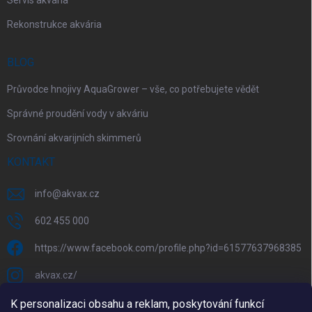
Servis akvária
Rekonstrukce akvária
BLOG
Průvodce hnojivy AquaGrower – vše, co potřebujete vědět
Správné proudění vody v akváriu
Srovnání akvarijních skimmerů
KONTAKT
info
@
akvax.cz
602 455 000
https://www.facebook.com/profile.php?id=61577637968385
akvax.cz/
602 455 000
K personalizaci obsahu a reklam, poskytování funkcí