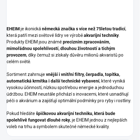
EHEIM
je ikonická
německá značka s více než 75letou tradicí
,
která patří mezi světové lídry ve výrobě
akvarijní techniky
.
Produkty EHEIM jsou známé
precizním zpracováním,
mimořádnou spolehlivostí, dlouhou životností a tichým
provozem
, díky čemuž si získaly důvěru milionů akvaristů po
celém světě.
Sortiment zahrnuje
vnější i vnitřní filtry, čerpadla, topítka,
automatická krmítka i další technické vybavení
, které vyniká
vysokou účinností, nízkou spotřebou energie a jednoduchou
údržbou. EHEIM neustále přichází s inovacemi, které usnadňují
péči o akvárium a zajišťují optimální podmínky pro ryby i rostliny.
Pokud hledáte
špičkovou akvarijní techniku, která bude
spolehlivě fungovat dlouhé roky
, je EHEIM jednou z nejlepších
voleb na trhu a symbolem skutečné německé kvality.