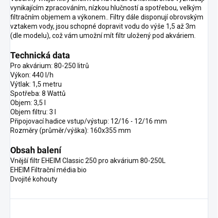
vynikajícím zpracováním, nízkou hlučností a spotřebou, velkým
filtračním objemem a výkonem.. Filtry dále disponují obrovským
vztakem vody, jsou schopné dopravit vodu do výše 1,5 až 3m
(dle modelu), což vám umožní mít filtr uložený pod akváriem.
Technická data
Pro akvárium: 80-250 litrů
Výkon: 440 l/h
Výtlak: 1,5 metru
Spotřeba: 8 Wattů
Objem: 3,5 l
Objem filtru: 3 l
Připojovací hadice vstup/výstup: 12/16 - 12/16 mm
Rozměry (průměr/výška): 160x355 mm
Obsah balení
Vnější filtr EHEIM Classic 250 pro akvárium 80-250L
EHEIM Filtrační média bio
Dvojité kohouty