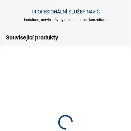
PROFESIONÁLNÍ SLUŽBY NAVÍC
Instalace, servis, návrhy na míru, online konzultace
Související produkty
CENA / KVALITA
VÍCE ZA MÉNĚ
VÍCE ZA MÉNĚ
SKLADEM
SKLADEM
(>5 KS)
(>5 KS)
Easy Life EasyStart 250
Seachem Purigen 100ml
ml
399 Kč
169 Kč
Do košíku