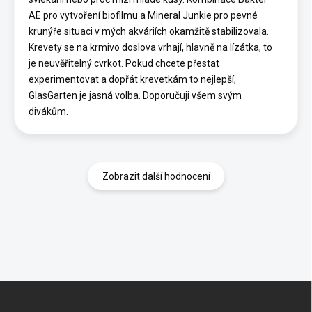
AE pro vytvoření biofilmu a Mineral Junkie pro pevné
krunýře situaci v mých akváriích okamžitě stabilizovala.
Krevety se na krmivo doslova vrhají, hlavně na lízátka, to
je neuvěřitelný cvrkot. Pokud chcete přestat
experimentovat a dopřát krevetkám to nejlepší,
GlasGarten je jasná volba. Doporučuji všem svým
divákům.
Zobrazit další hodnocení
Z
á