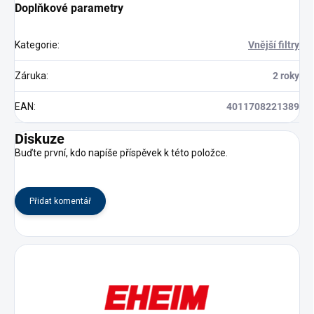
Doplňkové parametry
Kategorie
:
Vnější filtry
Záruka
:
2 roky
EAN
:
4011708221389
Diskuze
Buďte první, kdo napíše příspěvek k této položce.
Přidat komentář