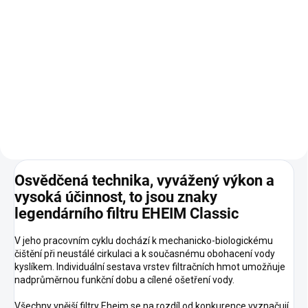
Do košíku
Přírodní startér s aktivními
bakteriemi, který urychluje záběh
akvária, stabilizuje biologickou
rovnováhu a eliminuje škodlivé
látky z vody. Balení 250 ml.
Osvědčená technika, vyvážený výkon a
vysoká účinnost, to jsou znaky
legendárního filtru EHEIM Classic
V jeho pracovním cyklu dochází k mechanicko-biologickému
čištění při neustálé cirkulaci a k současnému obohacení vody
kyslíkem. Individuální sestava vrstev filtračních hmot umožňuje
nadprůměrnou funkční dobu a cílené ošetření vody.
Všechny vnější filtry Eheim se na rozdíl od konkurence vyznačují