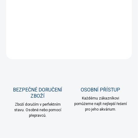
DORUČENÍ
−
+
Přidat do košíku
DETAILNÍ INFORMACE
ZEPTAT SE
HLÍDAT
BEZPEČNÉ DORUČENÍ
OSOBNÍ PŘÍSTUP
ZBOŽÍ
Každému zákazníkovi
pomůžeme najít nejlepší řešení
Zboží doručím v perfektním
pro jeho akvárium.
stavu. Osobně nebo pomocí
přepravců.