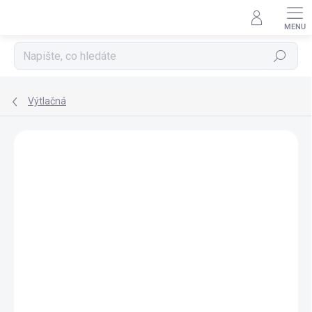
Přejít
na
obsah
Hledat
Výtlačná
ZNAČKA:
EHEIM