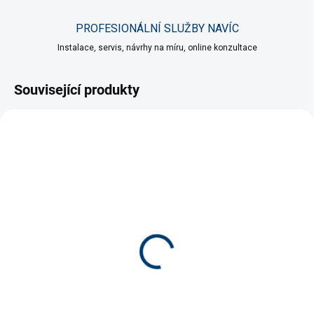
PROFESIONÁLNÍ SLUŽBY NAVÍC
Instalace, servis, návrhy na míru, online konzultace
Související produkty
SKLADEM
(>5 KS)
Papillon sada 3 kartáčů
139 Kč
Do košíku