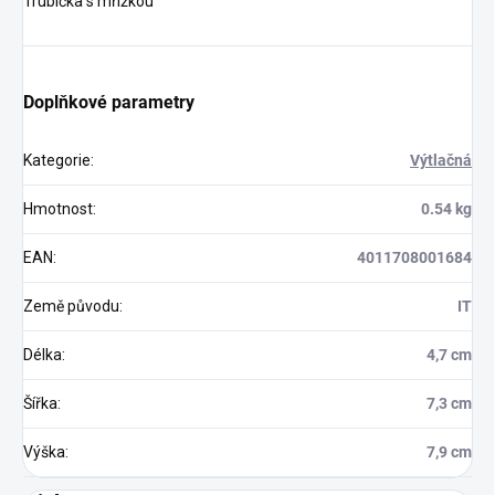
Trubička s mřížkou
Doplňkové parametry
Kategorie
:
Výtlačná
Hmotnost
:
0.54 kg
EAN
:
4011708001684
Země původu
:
IT
Délka
:
4,7 cm
Šířka
:
7,3 cm
Výška
:
7,9 cm