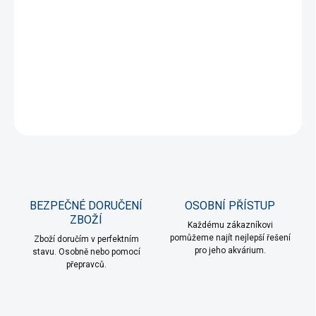
DORUČENÍ
−
+
Přidat do košíku
DETAILNÍ INFORMACE
ZEPTAT SE
HLÍDAT
BEZPEČNÉ DORUČENÍ
OSOBNÍ PŘÍSTUP
ZBOŽÍ
Každému zákazníkovi
pomůžeme najít nejlepší řešení
Zboží doručím v perfektním
pro jeho akvárium.
stavu. Osobně nebo pomocí
přepravců.