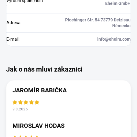
Výrobní společnost
Eheim GmbH
:
Plochinger Str. 54 73779 Deizisau
Adresa
:
Německo
E-mail
:
info@eheim.com
JAROMÍR BABIČKA
9.8.2026
MIROSLAV HODAS