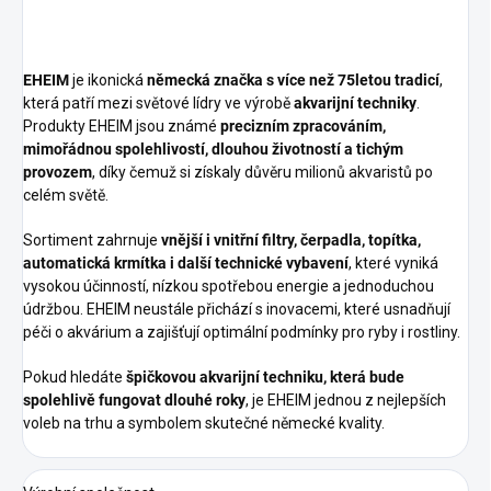
EHEIM
je ikonická
německá značka s více než 75letou tradicí
,
která patří mezi světové lídry ve výrobě
akvarijní techniky
.
Produkty EHEIM jsou známé
precizním zpracováním,
mimořádnou spolehlivostí, dlouhou životností a tichým
provozem
, díky čemuž si získaly důvěru milionů akvaristů po
celém světě.
Sortiment zahrnuje
vnější i vnitřní filtry, čerpadla, topítka,
automatická krmítka i další technické vybavení
, které vyniká
vysokou účinností, nízkou spotřebou energie a jednoduchou
údržbou. EHEIM neustále přichází s inovacemi, které usnadňují
péči o akvárium a zajišťují optimální podmínky pro ryby i rostliny.
Pokud hledáte
špičkovou akvarijní techniku, která bude
spolehlivě fungovat dlouhé roky
, je EHEIM jednou z nejlepších
voleb na trhu a symbolem skutečné německé kvality.