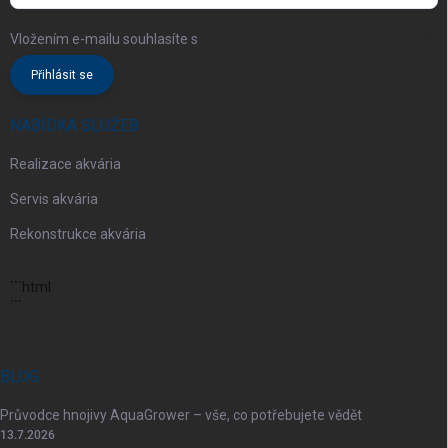
Vložením e-mailu souhlasíte s
podmínkami ochrany osobních údajů
Přihlásit se
NABÍDKA SLUŽEB
Realizace akvária
Servis akvária
Rekonstrukce akvária
```html
```
BLOG
Průvodce hnojivy AquaGrower – vše, co potřebujete vědět
13.7.2026