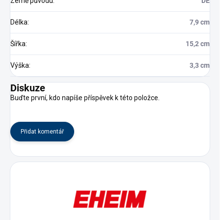
Země původu
:
DE
Délka
:
7,9 cm
Šířka
:
15,2 cm
Výška
:
3,3 cm
Diskuze
Buďte první, kdo napíše příspěvek k této položce.
Přidat komentář