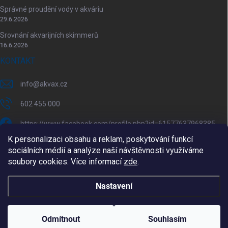
Správné proudění vody v akváriu
29.6.2026
Srovnání akvarijních skimmerů
16.6.2026
KONTAKT
info
@
akvax.cz
602 455 000
https://www.facebook.com/profile.php?id=61577637968385
K personalizaci obsahu a reklam, poskytování funkcí
akvax.cz/
sociálních médií a analýze naší návštěvnosti využíváme
soubory cookies. Více informací
zde
.
602 455 000
@akvax_cz
Nastavení
Copyright 2026
AkvaX.cz
. Všechna práva vyhrazena.
Upravit nastavení
cookies
Odmítnout
Souhlasím