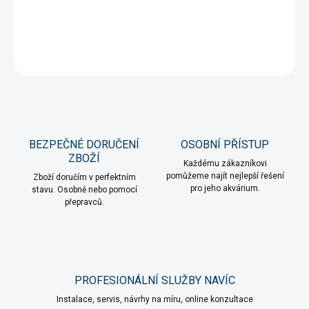
DETAILNÍ INFORMACE
ZEPTAT SE
HLÍDAT
BEZPEČNÉ DORUČENÍ
OSOBNÍ PŘÍSTUP
ZBOŽÍ
Každému zákazníkovi
pomůžeme najít nejlepší řešení
Zboží doručím v perfektním
pro jeho akvárium.
stavu. Osobně nebo pomocí
přepravců.
PROFESIONÁLNÍ SLUŽBY NAVÍC
Instalace, servis, návrhy na míru, online konzultace