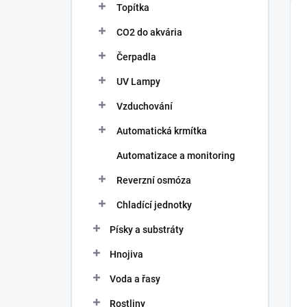
Topítka
CO2 do akvária
Čerpadla
UV Lampy
Vzduchování
Automatická krmítka
Automatizace a monitoring
Reverzní osmóza
Chladící jednotky
Písky a substráty
Hnojiva
Voda a řasy
Rostliny