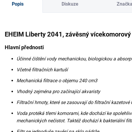
Popis
Diskuze
Značk
EHEIM Liberty 2041, závěsný vícekomorový fi
Hlavní přednosti
Účinné čištění vody mechanickou, biologickou a absorpčn
Včetně filtračních kartuší
Mechanická filtrace o objemu 240 cm3
Vhodný zejména pro začínající akvaristy
Filtrační hmoty, které se zasouvají do filtrační kazetové
Voda protéká třemi komorami, kde dochází ke spolehli
mechanických nečistot. Taktéž dochází k bakteriální filtr
Filtr se jednoduše zavěsí na sklo nádrže