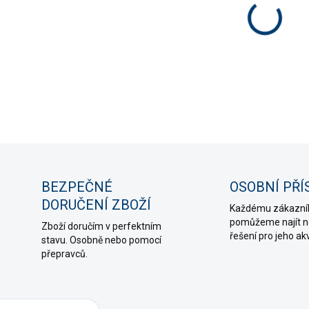
−
DETAIL
ZE
BEZPEČNÉ
OSOBNÍ PŘÍ
DORUČENÍ ZBOŽÍ
Každému zákazní
pomůžeme najít ne
Zboží doručím v perfektním
řešení pro jeho ak
stavu. Osobně nebo pomocí
přepravců.