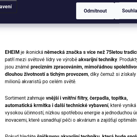
avení
Odmítnout
Souhl
EHEIM
je ikonická
německá značka s více než 75letou tradic
patří mezi světové lídry ve výrobě
akvarijní techniky
. Produk
jsou známé
precizním zpracováním, mimořádnou spolehlivos
dlouhou životností a tichým provozem
, díky čemuž si získaly
milionů akvaristů po celém světě.
Sortiment zahrnuje
vnější i vnitřní filtry, čerpadla, topítka,
automatická krmítka i další technické vybavení
, které vyniká
vysokou účinností, nízkou spotřebou energie a jednoduchou ú
inovacemi, které usnadňují péči o akvárium a zajišťují optimální
Pokud hledáte
špičkovou akvarijní techniku, která bude spo