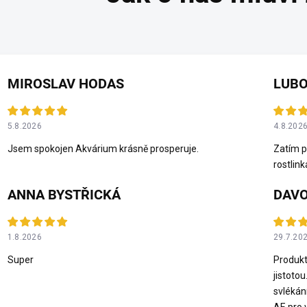
MIROSLAV HODAS
LUBO
5.8.2026
4.8.202
Jsem spokojen Akvárium krásně prosperuje.
Zatím p
rostlink
ANNA BYSTŘICKÁ
DAVO
1.8.2026
29.7.20
Super
Produkt
jistotou
svlékán