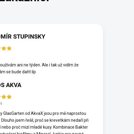
MÍR STUPINSKY
6
oužívám ani ne týden. Ale i tak už vidím že
ám se bude dařit líp
S AKVA
26
y GlasGarten od AkvaX jsou pro mě naprostou
. Dlouho jsem řešil, proč se krevetkám nedaří při
í nebo proč mizí mladé kusy. Kombinace Bakter