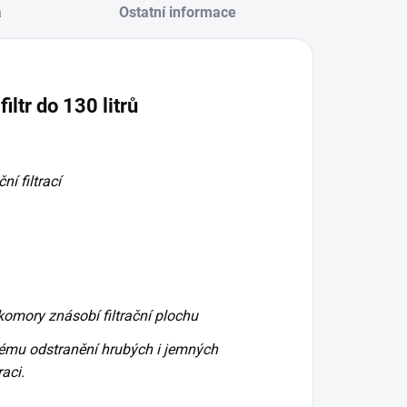
a
Ostatní informace
ltr do 130 litrů
í filtrací
 komory znásobí filtrační plochu
vému odstranění hrubých i jemných
aci.