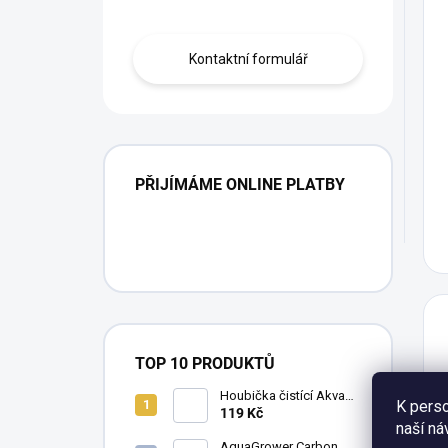
Kontaktní formulář
PŘIJÍMÁME ONLINE PLATBY
TOP 10 PRODUKTŮ
Houbička čistící AkvaX
K perso
na sklo s nerezovou
119 Kč
naší ná
vatou, 10,5 x 6,5 cm
AquaGrower Carbon