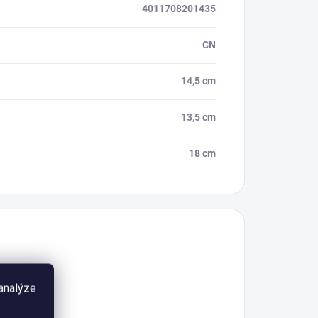
4011708201435
CN
14,5 cm
13,5 cm
18 cm
 analýze