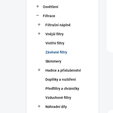
n
í
Osvětlení
p
Filtrace
a
n
Filtrační náplně
e
l
Vnější filtry
Vnitřní filtry
Závěsné filtry
Skimmery
Hadice a příslušenství
Doplňky a rozšíření
Předfiltry a chráničky
Vzduchové filtry
Náhradní díly