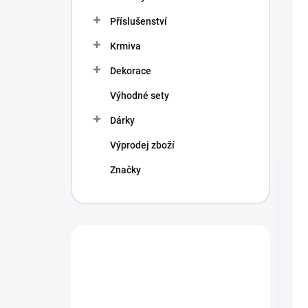
Příslušenství
Krmiva
Dekorace
Výhodné sety
Dárky
Výprodej zboží
Značky
Máte otázku?
Obráťte se na
profíka.