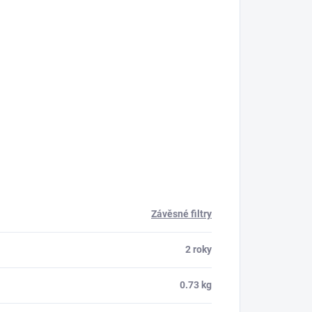
Závěsné filtry
2 roky
0.73 kg