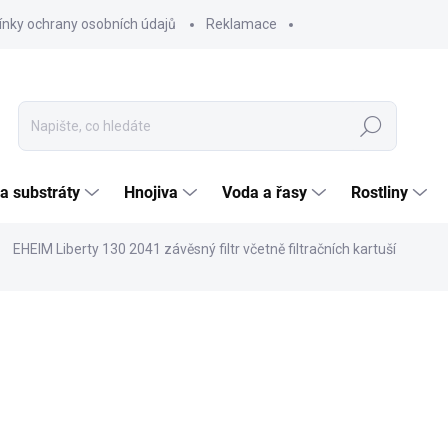
nky ochrany osobních údajů
Reklamace
Hledat
 a substráty
Hnojiva
Voda a řasy
Rostliny
EHEIM Liberty 130 2041 závěsný filtr včetně filtračních kartuší
ČKA:
EHEIM
799
660,3
Měrná
SKL
cena:
MOŽNO