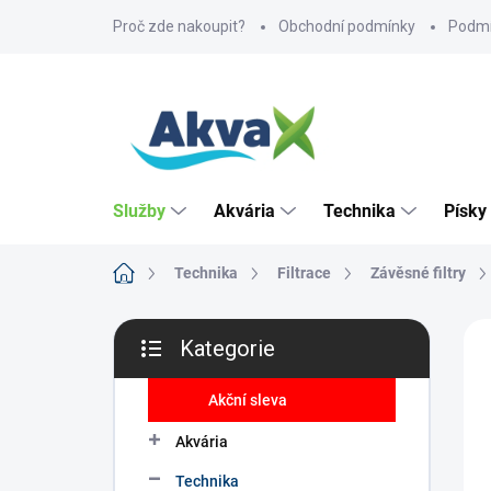
Přejít
Proč zde nakoupit?
Obchodní podmínky
Podmí
na
obsah
Služby
Akvária
Technika
Písky
Domů
Technika
Filtrace
Závěsné filtry
P
ZNA
Kategorie
o
Přeskočit
s
kategorie
t
Akční sleva
r
Akvária
a
n
Technika