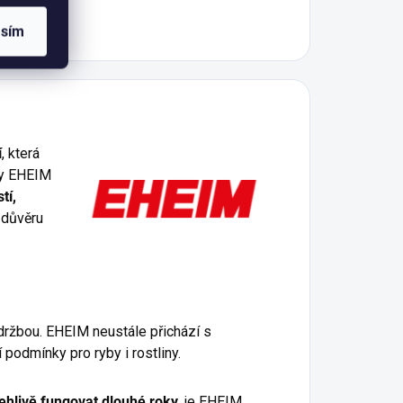
asím
í
, která
ty EHEIM
tí,
 důvěru
držbou. EHEIM neustále přichází s
 podmínky pro ryby i rostliny.
lehlivě fungovat dlouhé roky
, je EHEIM