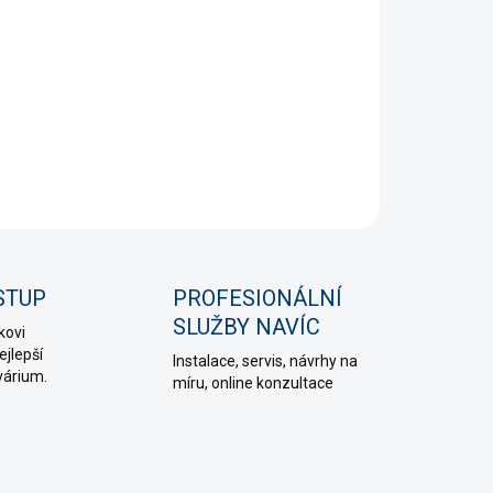
+
Přidat do košíku
NÍ INFORMACE
PTAT SE
HLÍDAT
STUP
PROFESIONÁLNÍ
SLUŽBY NAVÍC
kovi
jlepší
Instalace, servis, návrhy na
várium.
míru, online konzultace