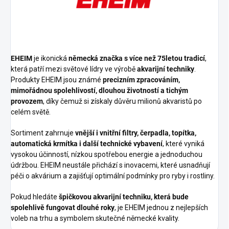
EHEIM
je ikonická
německá značka s více než 75letou tradicí
,
která patří mezi světové lídry ve výrobě
akvarijní techniky
.
Produkty EHEIM jsou známé
precizním zpracováním,
mimořádnou spolehlivostí, dlouhou životností a tichým
provozem
, díky čemuž si získaly důvěru milionů akvaristů po
celém světě.
Sortiment zahrnuje
vnější i vnitřní filtry, čerpadla, topítka,
automatická krmítka i další technické vybavení
, které vyniká
vysokou účinností, nízkou spotřebou energie a jednoduchou
údržbou. EHEIM neustále přichází s inovacemi, které usnadňují
péči o akvárium a zajišťují optimální podmínky pro ryby i rostliny.
Pokud hledáte
špičkovou akvarijní techniku, která bude
spolehlivě fungovat dlouhé roky
, je EHEIM jednou z nejlepších
voleb na trhu a symbolem skutečné německé kvality.