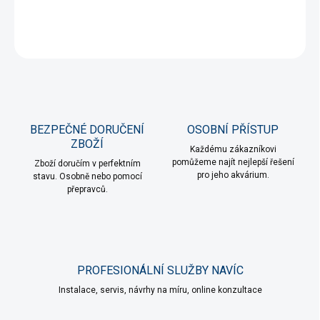
DETAILNÍ INFORMACE
ZEPTAT SE
HLÍDAT
BEZPEČNÉ DORUČENÍ
OSOBNÍ PŘÍSTUP
ZBOŽÍ
Každému zákazníkovi
pomůžeme najít nejlepší řešení
Zboží doručím v perfektním
pro jeho akvárium.
stavu. Osobně nebo pomocí
přepravců.
PROFESIONÁLNÍ SLUŽBY NAVÍC
Instalace, servis, návrhy na míru, online konzultace