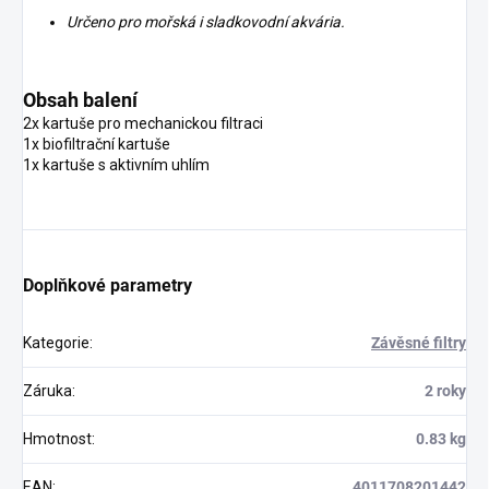
Určeno pro mořská i sladkovodní akvária.
Obsah balení
2x kartuše pro mechanickou filtraci
1x biofiltrační kartuše
1x kartuše s aktivním uhlím
Doplňkové parametry
Kategorie
:
Závěsné filtry
Záruka
:
2 roky
Hmotnost
:
0.83 kg
EAN
:
4011708201442