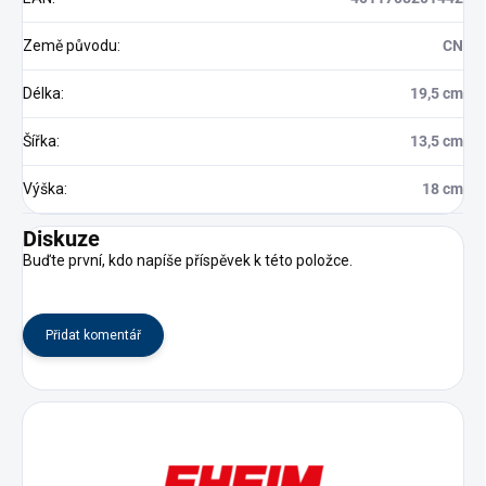
Země původu
:
CN
Délka
:
19,5 cm
Šířka
:
13,5 cm
Výška
:
18 cm
Diskuze
Buďte první, kdo napíše příspěvek k této položce.
Přidat komentář