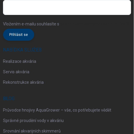
Vložením e-mailu souhlasíte s
podmínkami ochrany osobních údajů
Přihlásit se
NABÍDKA SLUŽEB
Realizace akvária
Servis akvária
Rekonstrukce akvária
BLOG
Průvodce hnojivy AquaGrower – vše, co potřebujete vědět
Správné proudění vody v akváriu
Srovnání akvarijních skimmerů