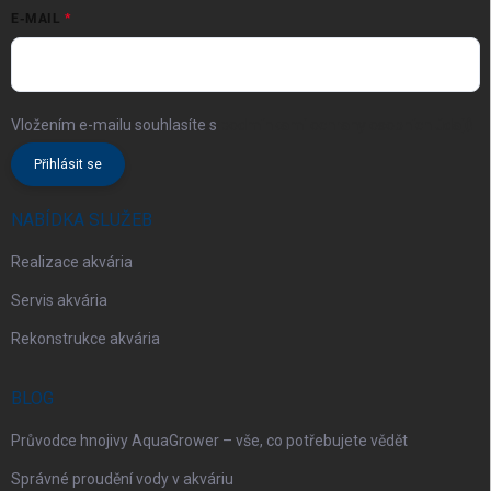
E-MAIL
Vložením e-mailu souhlasíte s
podmínkami ochrany osobních údajů
Přihlásit se
NABÍDKA SLUŽEB
Realizace akvária
Servis akvária
Rekonstrukce akvária
BLOG
Průvodce hnojivy AquaGrower – vše, co potřebujete vědět
Správné proudění vody v akváriu