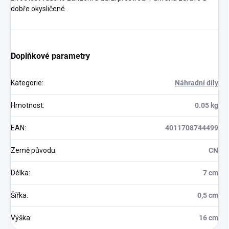
dobře okysličené.
Doplňkové parametry
Kategorie
:
Náhradní díly
Hmotnost
:
0.05 kg
EAN
:
4011708744499
Země původu
:
CN
Délka
:
7 cm
Šířka
:
0,5 cm
Výška
:
16 cm