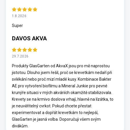
1.8.2026
Super
DAVOS AKVA
29.7.2026
Produkty GlasGarten od AkvaX jsou pro mě naprostou
jistotou. Dlouho jsem řešil, proč se krevetkám nedaří při
svlékání nebo proč mizí mladé kusy. Kombinace Bakter
AE pro vytvoření biofilmu a Mineral Junkie pro pevné
krunýře situaci v mých akváriích okamžitě stabilizovala.
Krevety se na krmivo doslova vrhají, hlavně na lízátka, to
je neuvěřitelný cvrkot. Pokud chcete přestat
experimentovat a dopřát krevetkám to nejlepší,
GlasGarten je jasná volba. Doporučuji všem svým
divákům.