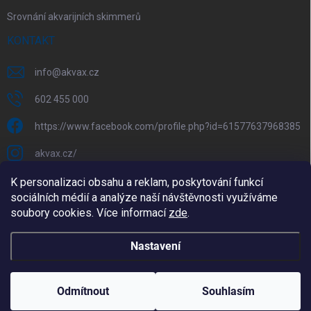
Srovnání akvarijních skimmerů
KONTAKT
info
@
akvax.cz
602 455 000
https://www.facebook.com/profile.php?id=61577637968385
akvax.cz/
602 455 000
K personalizaci obsahu a reklam, poskytování funkcí
sociálních médií a analýze naší návštěvnosti využíváme
@akvax_cz
soubory cookies. Více informací
zde
.
Copyright 2026
AkvaX.cz
. Všechna práva vyhrazena.
Upravit
Nastavení
nastavení cookies
Vytvořil Shoptet
Odmítnout
Souhlasím