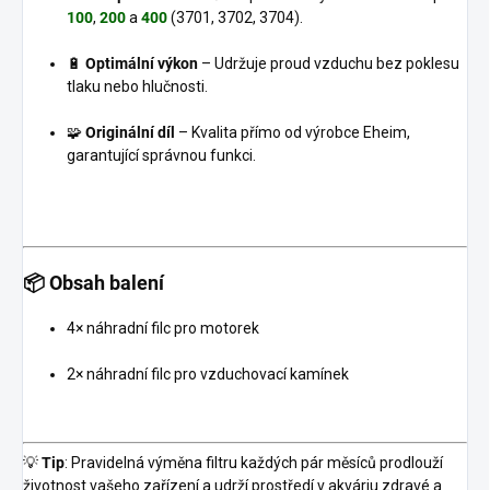
100
,
200
a
400
(3701, 3702, 3704).
🔋
Optimální výkon
– Udržuje proud vzduchu bez poklesu
tlaku nebo hlučnosti.
🧩
Originální díl
– Kvalita přímo od výrobce Eheim,
garantující správnou funkci.
📦
Obsah balení
4× náhradní filc pro motorek
2× náhradní filc pro vzduchovací kamínek
💡
Tip
: Pravidelná výměna filtru každých pár měsíců prodlouží
životnost vašeho zařízení a udrží prostředí v akváriu zdravé a