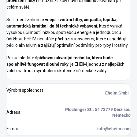
provozem
, díky čemuž si získaly důvěru milionů akvaristů po
celém světě.
Sortiment zahrnuje
vnější i vnitřní filtry, čerpadla, topítka,
automatická krmítka i další technické vybavení
, které vyniká
vysokou účinností, nízkou spotřebou energie a jednoduchou
údržbou. EHEIM neustále přichází s inovacemi, které usnadňují
péči o akvárium a zajišťují optimální podmínky pro ryby i rostliny.
Pokud hledáte
špičkovou akvarijní techniku, která bude
spolehlivě fungovat dlouhé roky
, je EHEIM jednou z nejlepších
voleb na trhu a symbolem skutečné německé kvality.
Výrobní společnost
Eheim GmbH
:
Plochinger Str. 54 73779 Deizisau
Adresa
:
Německo
E-mail
:
info@eheim.com