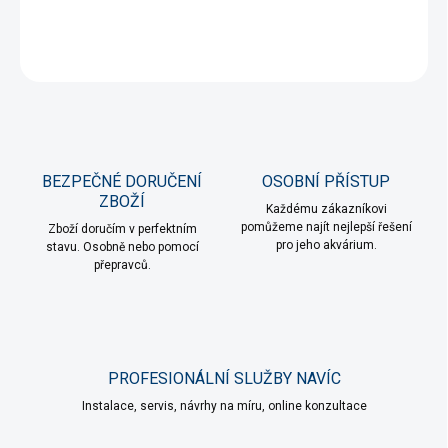
DETAILNÍ INFORMACE
ZEPTAT SE
HLÍDAT
BEZPEČNÉ DORUČENÍ
OSOBNÍ PŘÍSTUP
ZBOŽÍ
Každému zákazníkovi
pomůžeme najít nejlepší řešení
Zboží doručím v perfektním
pro jeho akvárium.
stavu. Osobně nebo pomocí
přepravců.
PROFESIONÁLNÍ SLUŽBY NAVÍC
Instalace, servis, návrhy na míru, online konzultace