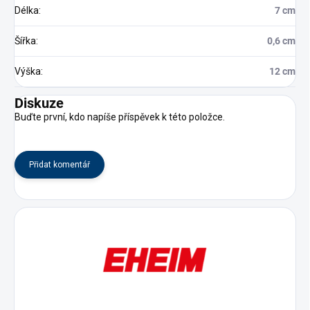
Délka
:
7 cm
Šířka
:
0,6 cm
Výška
:
12 cm
Diskuze
Buďte první, kdo napíše příspěvek k této položce.
Přidat komentář