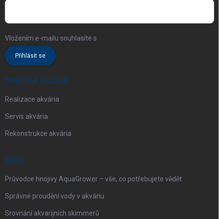
Vložením e-mailu souhlasíte s
podmínkami ochrany osobních údajů
Přihlásit se
NABÍDKA SLUŽEB
Realizace akvária
Servis akvária
Rekonstrukce akvária
BLOG
Průvodce hnojivy AquaGrower – vše, co potřebujete vědět
Správné proudění vody v akváriu
Srovnání akvarijních skimmerů