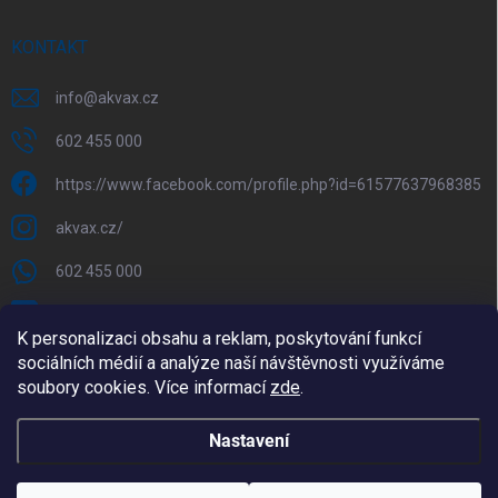
KONTAKT
info
@
akvax.cz
602 455 000
https://www.facebook.com/profile.php?id=61577637968385
akvax.cz/
602 455 000
@akvax_cz
K personalizaci obsahu a reklam, poskytování funkcí
sociálních médií a analýze naší návštěvnosti využíváme
```html
soubory cookies. Více informací
zde
.
```
Nastavení
Copyright 2026
AkvaX.cz
. Všechna práva vyhrazena.
Upravit nastavení