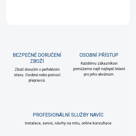
DETAILNÍ INFORMACE
ZEPTAT SE
HLÍDAT
BEZPEČNÉ DORUČENÍ
OSOBNÍ PŘÍSTUP
ZBOŽÍ
Každému zákazníkovi
pomůžeme najít nejlepší řešení
Zboží doručím v perfektním
pro jeho akvárium.
stavu. Osobně nebo pomocí
přepravců.
PROFESIONÁLNÍ SLUŽBY NAVÍC
Instalace, servis, návrhy na míru, online konzultace