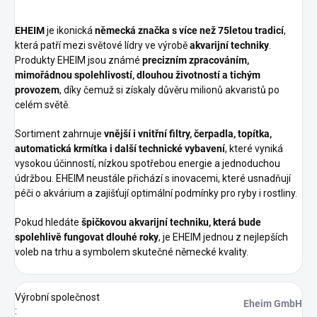
EHEIM
je ikonická
německá značka s více než 75letou tradicí
,
která patří mezi světové lídry ve výrobě
akvarijní techniky
.
Produkty EHEIM jsou známé
precizním zpracováním,
mimořádnou spolehlivostí, dlouhou životností a tichým
provozem
, díky čemuž si získaly důvěru milionů akvaristů po
celém světě.
Sortiment zahrnuje
vnější i vnitřní filtry, čerpadla, topítka,
automatická krmítka i další technické vybavení
, které vyniká
vysokou účinností, nízkou spotřebou energie a jednoduchou
údržbou. EHEIM neustále přichází s inovacemi, které usnadňují
péči o akvárium a zajišťují optimální podmínky pro ryby i rostliny.
Pokud hledáte
špičkovou akvarijní techniku, která bude
spolehlivě fungovat dlouhé roky
, je EHEIM jednou z nejlepších
voleb na trhu a symbolem skutečné německé kvality.
Výrobní společnost
Eheim GmbH
: