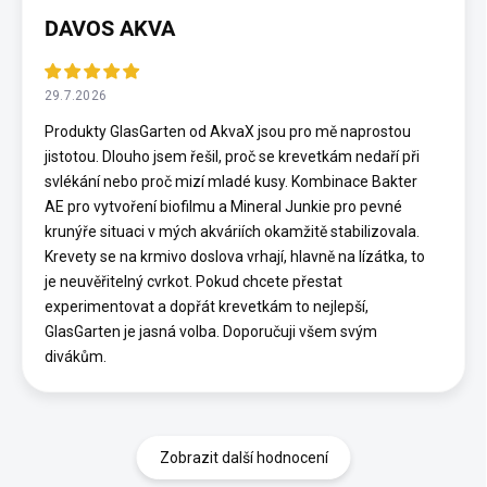
DAVOS AKVA
29.7.2026
Produkty GlasGarten od AkvaX jsou pro mě naprostou
jistotou. Dlouho jsem řešil, proč se krevetkám nedaří při
svlékání nebo proč mizí mladé kusy. Kombinace Bakter
AE pro vytvoření biofilmu a Mineral Junkie pro pevné
krunýře situaci v mých akváriích okamžitě stabilizovala.
Krevety se na krmivo doslova vrhají, hlavně na lízátka, to
je neuvěřitelný cvrkot. Pokud chcete přestat
experimentovat a dopřát krevetkám to nejlepší,
GlasGarten je jasná volba. Doporučuji všem svým
divákům.
Zobrazit další hodnocení