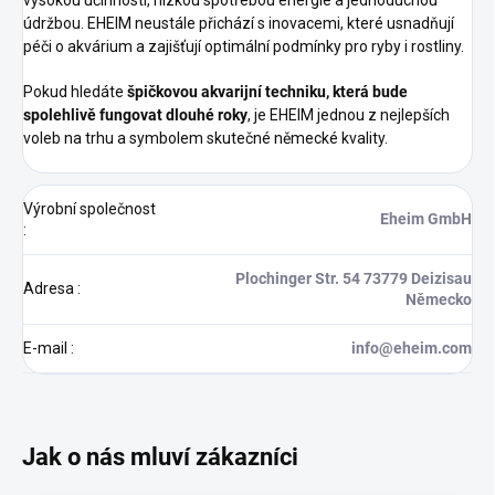
vysokou účinností, nízkou spotřebou energie a jednoduchou
údržbou. EHEIM neustále přichází s inovacemi, které usnadňují
péči o akvárium a zajišťují optimální podmínky pro ryby i rostliny.
Pokud hledáte
špičkovou akvarijní techniku, která bude
spolehlivě fungovat dlouhé roky
, je EHEIM jednou z nejlepších
voleb na trhu a symbolem skutečné německé kvality.
Výrobní společnost
Eheim GmbH
:
Plochinger Str. 54 73779 Deizisau
Adresa
:
Německo
E-mail
:
info@eheim.com