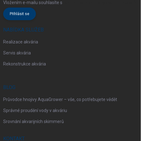
Vložením e-mailu souhlasíte s
podmínkami ochrany osobních údajů
Přihlásit se
NABÍDKA SLUŽEB
Realizace akvária
Servis akvária
Rekonstrukce akvária
BLOG
Průvodce hnojivy AquaGrower – vše, co potřebujete vědět
Správné proudění vody v akváriu
Srovnání akvarijních skimmerů
KONTAKT