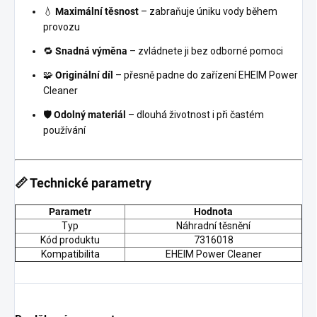
💧
Maximální těsnost
– zabraňuje úniku vody během
provozu
🔁
Snadná výměna
– zvládnete ji bez odborné pomoci
🧩
Originální díl
– přesně padne do zařízení EHEIM Power
Cleaner
🛡️
Odolný materiál
– dlouhá životnost i při častém
používání
📏 Technické parametry
Parametr
Hodnota
Typ
Náhradní těsnění
Kód produktu
7316018
Kompatibilita
EHEIM Power Cleaner