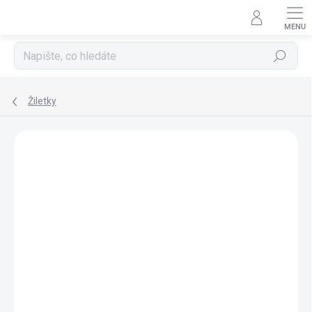
Přejít
na
obsah
Hledat
Žiletky
ZNAČKA:
EHEIM