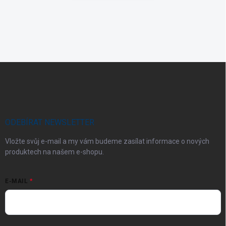
Z
á
p
a
t
í
ODEBÍRAT NEWSLETTER
Vložte svůj e-mail a my vám budeme zasílat informace o nových
produktech na našem e-shopu.
E-MAIL