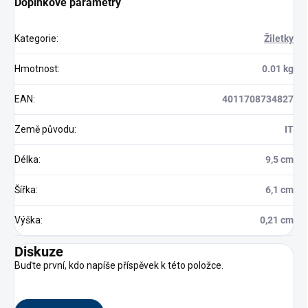
Doplňkové parametry
Kategorie
:
Žiletky
Hmotnost
:
0.01 kg
EAN
:
4011708734827
Země původu
:
IT
Délka
:
9,5 cm
Šířka
:
6,1 cm
Výška
:
0,21 cm
Diskuze
Buďte první, kdo napíše příspěvek k této položce.