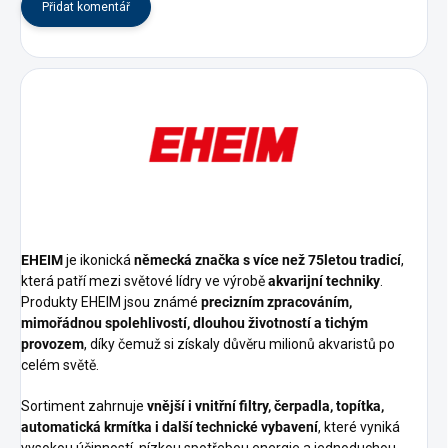
Přidat komentář
EHEIM
je ikonická
německá značka s více než 75letou tradicí
,
která patří mezi světové lídry ve výrobě
akvarijní techniky
.
Produkty EHEIM jsou známé
precizním zpracováním,
mimořádnou spolehlivostí, dlouhou životností a tichým
provozem
, díky čemuž si získaly důvěru milionů akvaristů po
celém světě.
Sortiment zahrnuje
vnější i vnitřní filtry, čerpadla, topítka,
automatická krmítka i další technické vybavení
, které vyniká