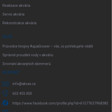
Realizace akvária
Servis akvária
Rekonstrukce akvária
BLOG
Průvodce hnojivy AquaGrower – vše, co potřebujete vědět
Správné proudění vody v akváriu
Srovnání akvarijních skimmerů
KONTAKT
info
@
akvax.cz
602 455 000
https://www.facebook.com/profile.php?id=61577637968385