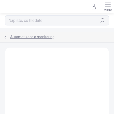
Přejít
na
obsah
Hledat
Automatizace a monitoring
ZNAČKA:
EHEIM