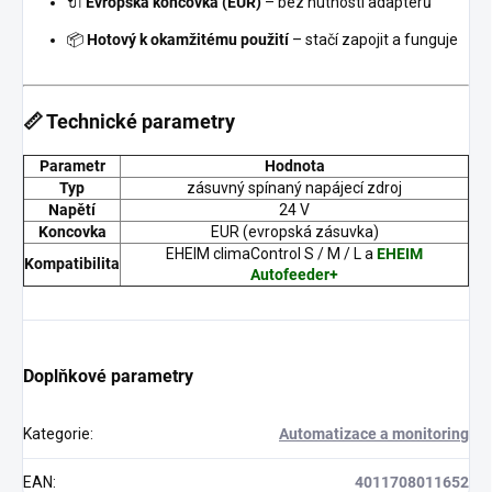
🔌
Evropská koncovka (EUR)
– bez nutnosti adaptérů
📦
Hotový k okamžitému použití
– stačí zapojit a funguje
📏 Technické parametry
Parametr
Hodnota
Typ
zásuvný spínaný napájecí zdroj
Napětí
24 V
Koncovka
EUR (evropská zásuvka)
EHEIM climaControl S / M / L a
EHEIM
Kompatibilita
Autofeeder+
Doplňkové parametry
Kategorie
:
Automatizace a monitoring
EAN
:
4011708011652