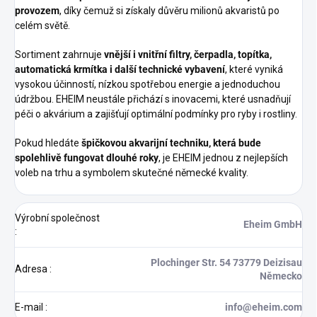
provozem
, díky čemuž si získaly důvěru milionů akvaristů po
celém světě.
Sortiment zahrnuje
vnější i vnitřní filtry, čerpadla, topítka,
automatická krmítka i další technické vybavení
, které vyniká
vysokou účinností, nízkou spotřebou energie a jednoduchou
údržbou. EHEIM neustále přichází s inovacemi, které usnadňují
péči o akvárium a zajišťují optimální podmínky pro ryby i rostliny.
Pokud hledáte
špičkovou akvarijní techniku, která bude
spolehlivě fungovat dlouhé roky
, je EHEIM jednou z nejlepších
voleb na trhu a symbolem skutečné německé kvality.
Výrobní společnost
Eheim GmbH
:
Plochinger Str. 54 73779 Deizisau
Adresa
:
Německo
E-mail
:
info@eheim.com