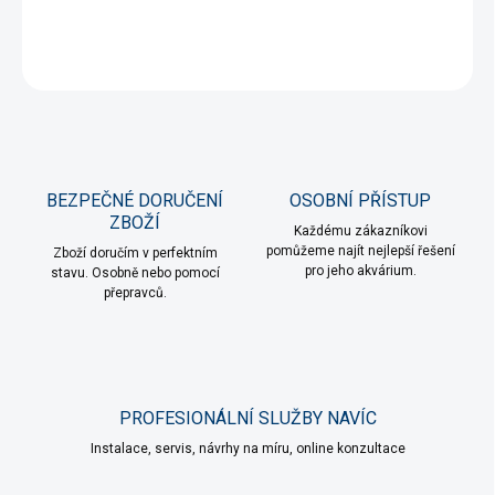
DETAILNÍ INFORMACE
ZEPTAT SE
HLÍDAT
BEZPEČNÉ DORUČENÍ
OSOBNÍ PŘÍSTUP
ZBOŽÍ
Každému zákazníkovi
pomůžeme najít nejlepší řešení
Zboží doručím v perfektním
pro jeho akvárium.
stavu. Osobně nebo pomocí
přepravců.
PROFESIONÁLNÍ SLUŽBY NAVÍC
Instalace, servis, návrhy na míru, online konzultace