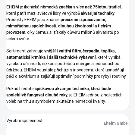
EHEIM
je ikonická
německá značka s více než 75letou tradicí
,
která patří mezi světové lídry ve výrobě
akvarijní techniky
.
Produkty EHEIM jsou známé
precizním zpracováním,
mimořádnou spolehlivostí, dlouhou životností a tichým
provozem
, díky čemuž si získaly důvěru milionů akvaristů po
celém světě.
Sortiment zahrnuje
vnější i vnitřní filtry, čerpadla, topítka,
automatická krmítka i další technické vybavení
, které vyniká
vysokou účinností, nízkou spotřebou energie a jednoduchou
údržbou. EHEIM neustále přichází s inovacemi, které usnadňují
péči o akvárium a zajišťují optimální podmínky pro ryby i rostliny.
Pokud hledáte
špičkovou akvarijní techniku, která bude
spolehlivě fungovat dlouhé roky
, je EHEIM jednou z nejlepších
voleb na trhu a symbolem skutečné německé kvality.
Výrobní společnost
Eheim GmbH
: