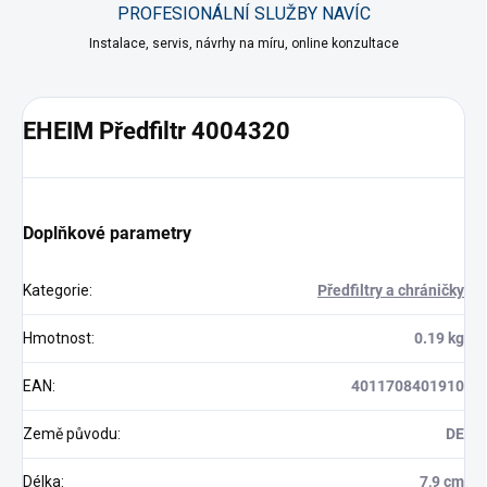
PROFESIONÁLNÍ SLUŽBY NAVÍC
Instalace, servis, návrhy na míru, online konzultace
EHEIM Předfiltr 4004320
Doplňkové parametry
Kategorie
:
Předfiltry a chráničky
Hmotnost
:
0.19 kg
EAN
:
4011708401910
Země původu
:
DE
Délka
:
7,9 cm