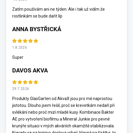
Zatím používám ani ne týden. Ale i tak už vidím že
rostlinkám se bude dařit líp
ANNA BYSTŘICKÁ
1.8.2026
Super
DAVOS AKVA
29.7.2026
Produkty GlasGarten od AkvaX jsou pro mě naprostou
jistotou. Dlouho jsem řešil, proč se krevetkám nedaří při
svlékání nebo proč mizí mladé kusy. Kombinace Bakter
AE pro vytvoření biofilmu a Mineral Junkie pro pevné
krunýře situaci v mých akváriích okamžitě stabilizovala.
Krevety se na krmivo doslova vrhají, hlavně na lízátka, to