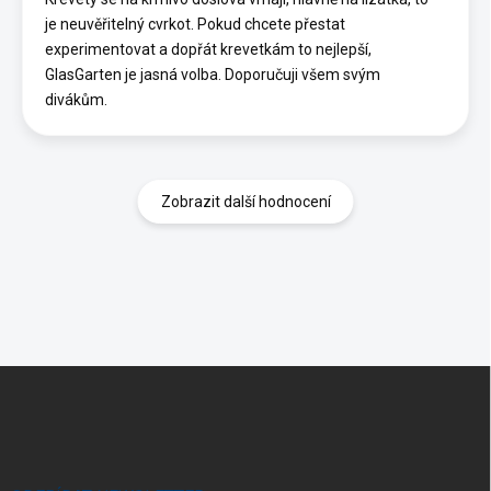
je neuvěřitelný cvrkot. Pokud chcete přestat
experimentovat a dopřát krevetkám to nejlepší,
GlasGarten je jasná volba. Doporučuji všem svým
divákům.
Zobrazit další hodnocení
Z
á
p
a
t