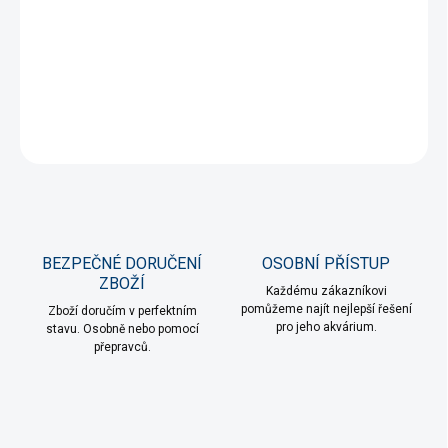
−
+
Přidat do košíku
DETAILNÍ INFORMACE
ZEPTAT SE
HLÍDAT
BEZPEČNÉ DORUČENÍ
OSOBNÍ PŘÍSTUP
ZBOŽÍ
Každému zákazníkovi
pomůžeme najít nejlepší řešení
Zboží doručím v perfektním
pro jeho akvárium.
stavu. Osobně nebo pomocí
přepravců.