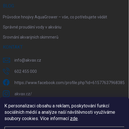
BLOG
Průvodce hnojivy AquaGrower – vše, co potřebujete vědět
Správné proudění vody v akváriu
Srovnání akvarijních skimmerů
KONTAKT
info
@
akvax.cz
602 455 000
https://www.facebook.com/profile.php?id=61577637968385
akvax.cz/
602 455 000
K personalizaci obsahu a reklam, poskytování funkcí
sociálních médií a analýze naší návštěvnosti využíváme
@akvax_cz
soubory cookies. Více informací
zde
.